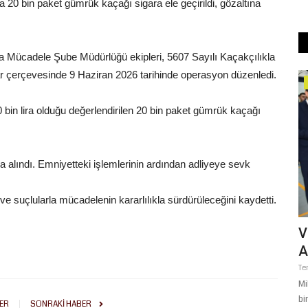
 20 bin paket gümrük kaçağı sigara ele geçirildi, gözaltına
a Mücadele Şube Müdürlüğü ekipleri, 5607 Sayılı Kaçakçılıkla
 çerçevesinde 9 Haziran 2026 tarihinde operasyon düzenledi.
Magazin
bin lira olduğu değerlendirilen 20 bin paket gümrük kaçağı
alındı. Emniyetteki işlemlerinin ardından adliyeye sevk
ve suçlularla mücadelenin kararlılıkla sürdürüleceğini kaydetti.
74.
Urfalı Sanatçı İbrahim Tatlıses
V
Hakkında Şok İddia: Kaza...
A
Şubat 26, 2026
0
Te
es, yeni yıl
Şanlıurfa'nın yetiştirdiği dünya çapındaki sanatçı İbrahim
Mi
Tatlıses'in eski menajeri...
bi
ER
SONRAKI HABER