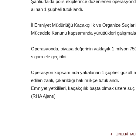
Şanlıurfa'da polis ekiplerince düzenlenen operasyonda
alınan 1 şüpheli tutuklandı.
İl Emniyet Müdürlüğü Kaçakçılık ve Organize Suçlarl
Mücadele Kanunu kapsamında yürüttükleri çalışmalar
Magazin
Operasyonda, piyasa değerinin yaklaşık 1 milyon 750 
sigara ele geçirildi.
Operasyon kapsamında yakalanan 1 şüpheli gözaltına 
edilen zanlı, çıkarıldığı hakimlikçe tutuklandı.
Emniyet yetkilileri, kaçakçılık başta olmak üzere suç 
(RHA Ajans)
Urfalı Sanatçı İbrahim Tatlıses 
Yaşına Gözyaşlarıyla...
Ocak 2, 2026
0
Şanlıurfa’nın dünyaya mal olmuş ismi İbrahim Tatlıs
konserinde doğum...
ÖNCEKI HAB