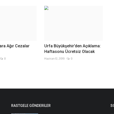
ara Ağır Cezalar
Urfa Büyükşehir’den Açıklama:
Haftasonu Ücretsiz Olacak
0
Haziran 12, 2019
0
RASTGELE GÖNDERILER
S