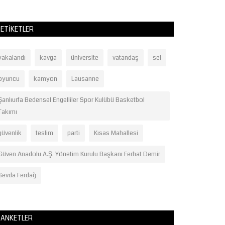
ETIKETLER
yakalandı
kavga
üniversite
vatandaş
sel
oyuncu
kamyon
Lausanne
Şanlıurfa Bedensel Engelliler Spor Kulübü Basketbol
Takımı
güvenlik
teslim
parti
Kısas Mahallesi
Güven Anadolu A.Ş. Yönetim Kurulu Başkanı Ferhat Demir
Sevda Ferdağ
ANKETLER