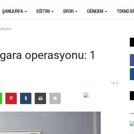
ŞANLIURFA
EĞITIM
SPOR
GÜNDEM
TEKNO B
utuklama
igara operasyonu: 1
0