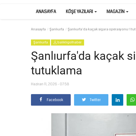
ANASAYFA
KÖŞE YAZILARI
MAGAZIN
Anasayfa
Şanlıurfa
Şanlıurfa'da kaçak sigara operasyonu: 1 t
Şanlıurfa
balikligolhaber
Şanlıurfa'da kaçak s
tutuklama
Haziran 11, 2026 - 07:58
Facebook
Twitter