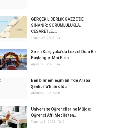
GERÇEK LİDERLİK GAZZE’DE
SINANIR: SORUMLULUKLA,
CESARETLE,...
Temmuz 3, 2025
0
Sırrın Karşıyaka'da Lezzet Dolu Bir
Başlangıç: Moi Fırın...
Ağustos 3, 2026
0
Ben bilmem eşim bilir'de Araba
Şanlıurfa'lının oldu
Aralık 15, 2012
0
Üniversite Öğrencilerine Müjde:
Öğrenci Affı Meclis'ten...
Temmuz 31, 2026
0