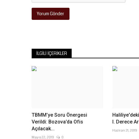
Yorum Gönder
İLGILI İÇERIKLER
TBMM’ye Soru Önergesi
Haliliye'dek
Verildi: Bozova’da Ofis
I. Derece Ark
Açılacak...
Haziran 21, 2019
Mayıs 22, 2019
0