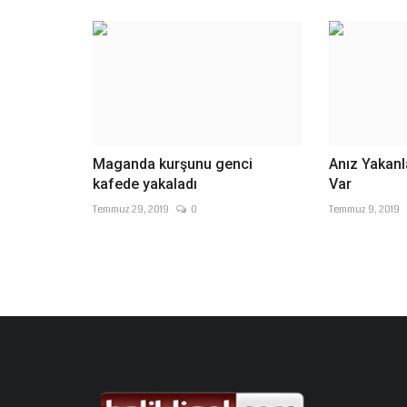
Maganda kurşunu genci
Anız Yakanl
kafede yakaladı
Var
Temmuz 29, 2019
0
Temmuz 9, 2019