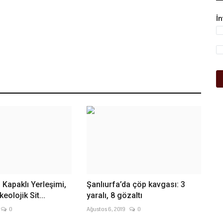
İ
i Kapaklı Yerleşimi,
Şanlıurfa’da çöp kavgası: 3
eolojik Sit...
yaralı, 8 gözaltı
0
Ağustos 6, 2019
0