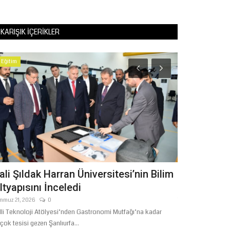
KARIŞIK İÇERIKLER
Eğitim
Eğitim
ali Şıldak Harran Üniversitesi’nin Bilim
Milletvekil
ltyapısını İnceledi
“Viranşehir 
mmuz 21, 2026
0
Temmuz 8, 2026
lli Teknoloji Atölyesi’nden Gastronomi Mutfağı’na kadar
Yazmacı’nın giriş
rçok tesisi gezen Şanlıurfa...
bölümü de öğrenci