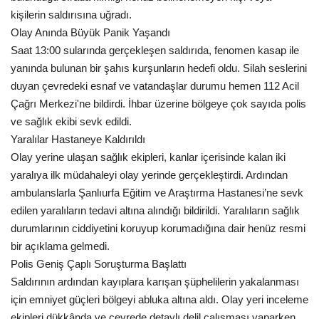
kişilerin saldırısına uğradı.
Kültür Sanat
Olay Anında Büyük Panik Yaşandı
Saat 13:00 sularında gerçekleşen saldırıda, fenomen kasap ile
yanında bulunan bir şahıs kurşunların hedefi oldu. Silah seslerini
duyan çevredeki esnaf ve vatandaşlar durumu hemen 112 Acil
Çağrı Merkezi'ne bildirdi. İhbar üzerine bölgeye çok sayıda polis
ve sağlık ekibi sevk edildi.
Yaralılar Hastaneye Kaldırıldı
Olay yerine ulaşan sağlık ekipleri, kanlar içerisinde kalan iki
yaralıya ilk müdahaleyi olay yerinde gerçekleştirdi. Ardından
ambulanslarla Şanlıurfa Eğitim ve Araştırma Hastanesi’ne sevk
edilen yaralıların tedavi altına alındığı bildirildi. Yaralıların sağlık
durumlarının ciddiyetini koruyup korumadığına dair henüz resmi
bir açıklama gelmedi.
Polis Geniş Çaplı Soruşturma Başlattı
Saldırının ardından kayıplara karışan şüphelilerin yakalanması
için emniyet güçleri bölgeyi abluka altına aldı. Olay yeri inceleme
ekipleri dükkânda ve çevrede detaylı delil çalışması yaparken,