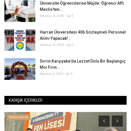
Üniversite Öğrencilerine Müjde: Öğrenci Affı
Meclis'ten...
Temmuz 31, 2026
0
Harran Üniversitesi 406 Sözleşmeli Personel
Alımı Yapacak!...
Temmuz 31, 2026
0
Sırrın Karşıyaka'da Lezzet Dolu Bir Başlangıç:
Moi Fırın...
Ağustos 3, 2026
0
KARIŞIK İÇERIKLER
Kültür Sanat