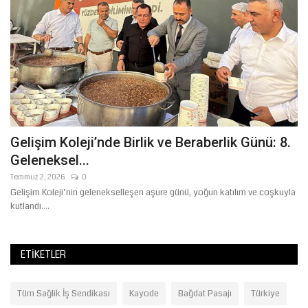
Gelişim Koleji’nde Birlik ve Beraberlik Günü: 8.
B
Geleneksel...
Y
Temmuz 2, 2026
0
Te
Gelişim Koleji’nin gelenekselleşen aşure günü, yoğun katılım ve coşkuyla
Şa
kutlandı....
hab
ETIKETLER
Tüm Sağlik İş Sendikası
Kayode
Bağdat Pasajı
Türkiye