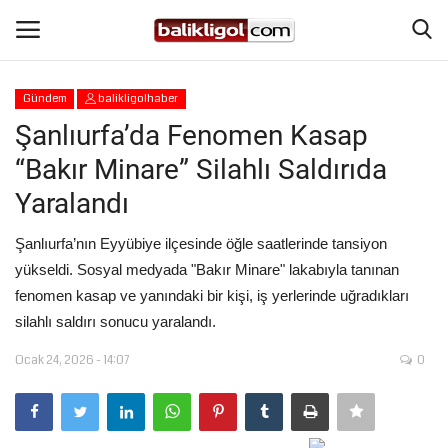
Gündem
balikligolhaber
Giriş Yap
Kaydol
Şanlıurfa’da Fenomen Kasap
“Bakır Minare” Silahlı Saldırıda
Anasayfa
Yaralandı
Köşe Yazıları
Şanlıurfa’nın Eyyübiye ilçesinde öğle saatlerinde tansiyon
yükseldi. Sosyal medyada "Bakır Minare" lakabıyla tanınan
Magazin
fenomen kasap ve yanındaki bir kişi, iş yerlerinde uğradıkları
silahlı saldırı sonucu yaralandı.
Şanlıurfa
Ocak 24, 2026 - 14:07
0
Eğitim
Spor