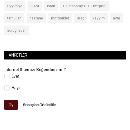
Eyyübiye
2024
israil
Galatasaray 1 - 0 Liverpool
fethullah
hastane
motosiklet
araç
kayyım
aynı
suruçhaber
ANKETLER
İnternet Sitemizi Beğendiniz mi?
Evet
Hayır
Oy
Sonuçları Görüntüle