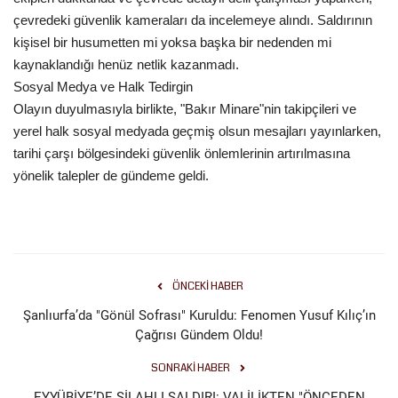
çevredeki güvenlik kameraları da incelemeye alındı. Saldırının
kişisel bir husumetten mi yoksa başka bir nedenden mi
kaynaklandığı henüz netlik kazanmadı.
Sosyal Medya ve Halk Tedirgin
Olayın duyulmasıyla birlikte, "Bakır Minare"nin takipçileri ve
yerel halk sosyal medyada geçmiş olsun mesajları yayınlarken,
tarihi çarşı bölgesindeki güvenlik önlemlerinin artırılmasına
yönelik talepler de gündeme geldi.
ÖNCEKI HABER
Şanlıurfa’da "Gönül Sofrası" Kuruldu: Fenomen Yusuf Kılıç’ın
Çağrısı Gündem Oldu!
SONRAKI HABER
EYYÜBİYE’DE SİLAHLI SALDIRI: VALİLİKTEN "ÖNCEDEN