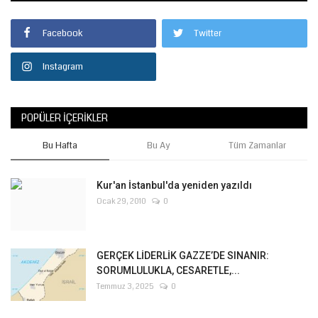
Facebook
Twitter
Instagram
POPÜLER İÇERIKLER
Bu Hafta
Bu Ay
Tüm Zamanlar
Kur'an İstanbul'da yeniden yazıldı
Ocak 29, 2010
0
GERÇEK LİDERLİK GAZZE’DE SINANIR:
SORUMLULUKLA, CESARETLE,...
Temmuz 3, 2025
0