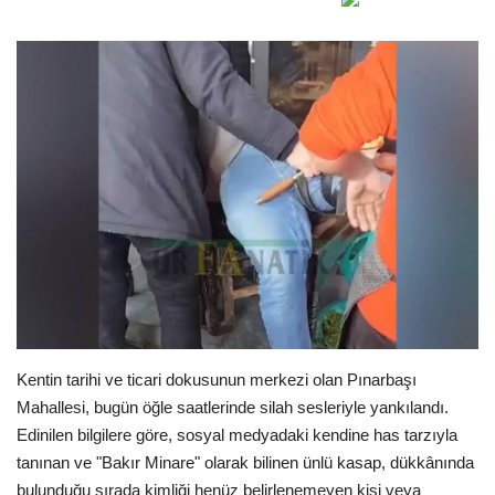
Gündem
Tekno Bilim
Ekonomi
Siyaset
Galeriler
Yaşam
Künye
Kentin tarihi ve ticari dokusunun merkezi olan Pınarbaşı
Mahallesi, bugün öğle saatlerinde silah sesleriyle yankılandı.
Sağlık
Edinilen bilgilere göre, sosyal medyadaki kendine has tarzıyla
tanınan ve "Bakır Minare" olarak bilinen ünlü kasap, dükkânında
İletişim
bulunduğu sırada kimliği henüz belirlenemeyen kişi veya