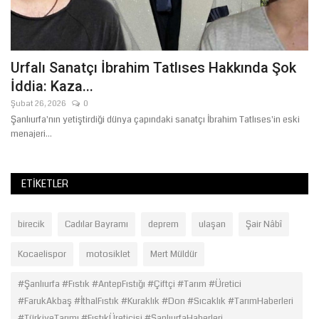
Urfalı Sanatçı İbrahim Tatlıses Hakkında Şok
8
İddia: Kaza...
"
Şubat 26, 2026
0
Ma
Şanlıurfa'nın yetiştirdiği dünya çapındaki sanatçı İbrahim Tatlıses'in eski
İs
menajeri...
ve
ETIKETLER
birecik
Cadılar Bayramı
deprem
ulaşan
Şair Nâbî
Kocaelispor
motosiklet
Mert Müldür
#Şanlıurfa #Fıstık #AntepFıstığı #Çiftçi #Tarım #Üretici
#FarukAkbaş #İthalFıstık #Kuraklık #Don #Sıcaklık #TarımHaberleri
#TürkiyeTarımı #FıstıkÜreticisi #ŞanlıurfaHaberleri