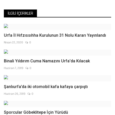
İLGILI İÇERIKLER
Urfa İl Hıfzıssıhha Kurulunun 31 Nolu Kararı Yayınlandı
Nisan 22, 2020
0
Binali Yıldırım Cuma Namazını Urfa'da Kılacak
Haziran 7, 2019
0
Şanlıurfa’da iki otomobil kafa kafaya çarpıştı
Haziran 26, 2019
0
Sporcular Göbeklitepe İçin Yürüdü