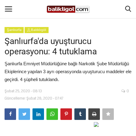
Şanlıurfa
Balıklıgöl
Giriş Yap
Kaydol
Şanlıurfa'da uyuşturucu
operasyonu: 4 tutuklama
Anasayfa
Şanlıurfa Emniyet Müdürlüğüne bağlı Narkotik Şube Müdürlüğü
Köşe Yazıları
Ekiplerince yapılan 3 ayrı operasyonda uyuşturucu maddeler ele
geçirdi. 4 şüpheli tutuklandı.
Eğitim
Şubat 25, 2020 - 08:13
0
Güncelleme: Şubat 28, 2020 - 07:47
Magazin
Şanlıurfa
Spor