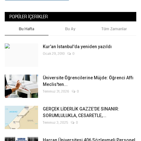
POPÜLER İÇERIKLER
Bu Hafta
Bu Ay
Tüm Zamanlar
Kur'an İstanbul'da yeniden yazıldı
Ocak 29, 2010
0
Üniversite Öğrencilerine Müjde: Öğrenci Affı
Meclis'ten...
Temmuz 31, 2026
0
GERÇEK LİDERLİK GAZZE’DE SINANIR:
SORUMLULUKLA, CESARETLE,...
Temmuz 3, 2025
0
Harran Üniversitesi 406 Sözleşmeli Personel