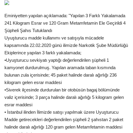
Gündem
Eminiyetten yapılan açıklamada: "Yapılan 3 Farklı Yakalamada
241 Kilogram Esrar ve 120 Gram Metamfetamin Ele Geçirildi 4
Tekno Bilim
Şüpheli Şahıs Tutuklandı
Uyuşturucu madde kullanımı ve satışıyla mücadele
Ekonomi
kapsamında 22.02.2020 günü ilimizde Narkotik Şube Müdürlüğü
Ekiplerince yapılan 3 farklı yakalamada;
Galeriler
•Uyuşturucu sevkiyatı yaptığı değerlendirilen şüpheli 1
kamyonet durdurulmuş. Yapılan aramada taban kısmında
Siyaset
bulunan zula içerisinde; 45 paket halinde daralı ağırlığı 236
kilogram gelen esrar maddesi
Künye
•Siverek ilçesinde durdurulan bir otobüsün bagaj bölümünde
valiz içerisinde; 3 parça halinde daralı ağırlığı 5 kilogram gelen
Yaşam
esrar maddesi
• İstanbul ilinden İlimizde satışı yapılmak üzere Uyuşturucu
Sağlık
Madde getirecekleri değerlendirilen şüpheli 2 şahıstan 2 paket
halinde daralı ağırlığı 120 gram gelen Metamfetamin maddesi
İletişim