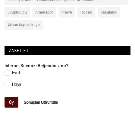
uyuşturucu
Amedspor
itfaiye
Hodzic
yakalandı
Alişan Kapaklıkaya
ANKETLER
İnternet Sitemizi Beğendiniz mi?
Evet
Hayır
Oy
Sonuçları Görüntüle