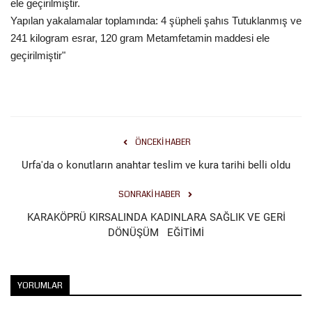
ele geçirilmiştir.
Yapılan yakalamalar toplamında: 4 şüpheli şahıs Tutuklanmış ve
Kültür Sanat
241 kilogram esrar, 120 gram Metamfetamin maddesi ele
geçirilmiştir"
ÖNCEKI HABER
Urfa'da o konutların anahtar teslim ve kura tarihi belli oldu
SONRAKI HABER
KARAKÖPRÜ KIRSALINDA KADINLARA SAĞLIK VE GERİ
DÖNÜŞÜM EĞİTİMİ
YORUMLAR