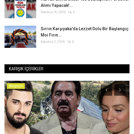
Alımı Yapacak!...
Temmuz 31, 2026
0
Sırrın Karşıyaka'da Lezzet Dolu Bir Başlangıç:
Moi Fırın...
Ağustos 3, 2026
0
KARIŞIK İÇERIKLER
Magazin