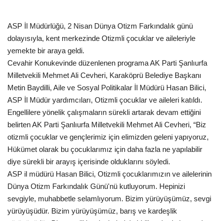
Gündem
ASP İl Müdürlüğü, 2 Nisan Dünya Otizm Farkındalık günü
dolayısıyla, kent merkezinde Otizmli çocuklar ve aileleriyle
Tekno Bilim
yemekte bir araya geldi.
Cevahir Konukevinde düzenlenen programa AK Parti Şanlıurfa
Ekonomi
Milletvekili Mehmet Ali Cevheri, Karaköprü Belediye Başkanı
Metin Baydilli, Aile ve Sosyal Politikalar İl Müdürü Hasan Bilici,
Siyaset
ASP İl Müdür yardımcıları, Otizmli çocuklar ve aileleri katıldı.
Engellilere yönelik çalışmaların sürekli artarak devam ettiğini
Galeriler
belirten AK Parti Şanlıurfa Milletvekili Mehmet Ali Cevheri, “Biz
otizmli çocuklar ve gençlerimiz için elimizden geleni yapıyoruz,
Yaşam
Hükümet olarak bu çocuklarımız için daha fazla ne yapılabilir
diye sürekli bir arayış içerisinde olduklarını söyledi.
Künye
ASP il müdürü Hasan Bilici, Otizmli çocuklarımızın ve ailelerinin
Dünya Otizm Farkındalık Günü'nü kutluyorum. Hepinizi
Sağlık
sevgiyle, muhabbetle selamlıyorum. Bizim yürüyüşümüz, sevgi
yürüyüşüdür. Bizim yürüyüşümüz, barış ve kardeşlik
İletişim