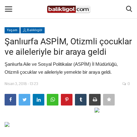
Yaşam
Balıklıgöl
Giriş Yap
Kaydol
Şanlıurfa ASPİM, Otizmli çocuklar
ve aileleriyle bir araya geldi
Anasayfa
Şanlıurfa Aile ve Sosyal Politikalar (ASPİM) İl Müdürlüğü,
Köşe Yazıları
Otizmli çocuklar ve aileleriyle yemekte bir araya geldi.
Nisan 3, 2018 - 13:23
0
Magazin
Şanlıurfa
Eğitim
Spor