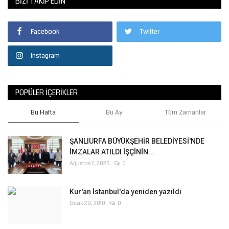
BIZI TAKIP EDIN
Facebook
Twitter
Instagram
POPÜLER İÇERIKLER
Bu Hafta
Bu Ay
Tüm Zamanlar
ŞANLIURFA BÜYÜKŞEHİR BELEDİYESİ'NDE
İMZALAR ATILDI İŞÇİNİN...
Ağustos 7, 2026
0
Kur'an İstanbul'da yeniden yazıldı
Ocak 29, 2010
0