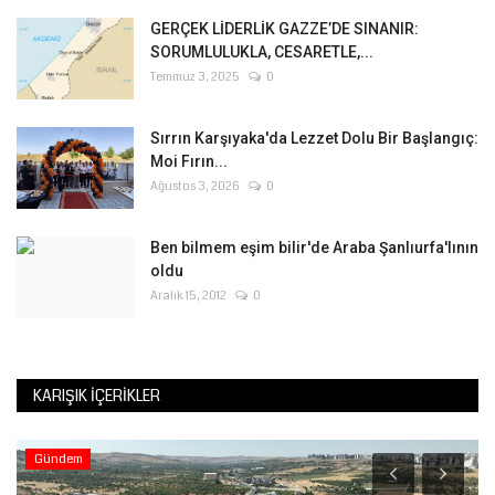
GERÇEK LİDERLİK GAZZE’DE SINANIR:
SORUMLULUKLA, CESARETLE,...
Temmuz 3, 2025
0
Sırrın Karşıyaka'da Lezzet Dolu Bir Başlangıç:
Moi Fırın...
Ağustos 3, 2026
0
Ben bilmem eşim bilir'de Araba Şanlıurfa'lının
oldu
Aralık 15, 2012
0
KARIŞIK İÇERIKLER
Gündem