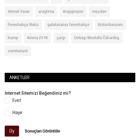
Ahmet Yazar
araştırna
Arapgirspor
meydan
Fenerbahçe Beko
galatasaray fenerbahçe
Kolumbaryum
trump
Adana 01 FK
çarşı
Onbaşı Mustafa Özkardeş
cumhuriyet
ANKETLER
İnternet Sitemizi Beğendiniz mi?
Evet
Hayır
Oy
Sonuçları Görüntüle