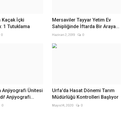
a Kaçak İçki
Mersaviler Tayyar Yetim Ev
: 1 Tutuklama
Sahipliğinde İftarda Bir Araya...
0
Haziran 2, 2019
0
 Anjiyografi Ünitesi
Urfa'da Hasat Dönemi Tarım
i! Anjiyografi...
Müdürlüğü Kontrolleri Başlıyor
0
Mayıs 14, 2020
0