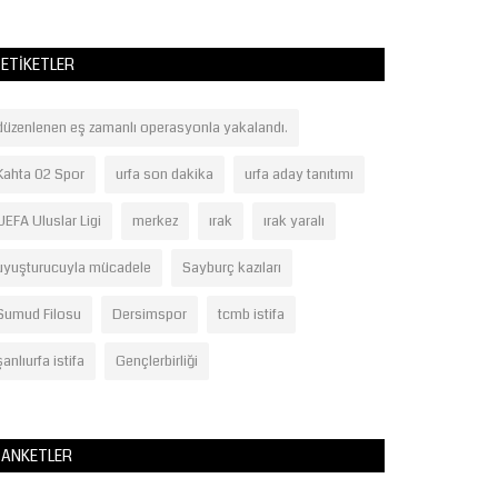
ETIKETLER
düzenlenen eş zamanlı operasyonla yakalandı.
Kahta 02 Spor
urfa son dakika
urfa aday tanıtımı
UEFA Uluslar Ligi
merkez
ırak
ırak yaralı
uyuşturucuyla mücadele
Sayburç kazıları
Sumud Filosu
Dersimspor
tcmb istifa
şanlıurfa istifa
Gençlerbirliği
ANKETLER