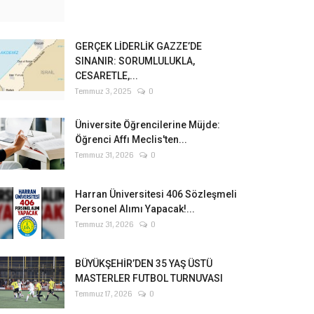
GERÇEK LİDERLİK GAZZE’DE
SINANIR: SORUMLULUKLA,
CESARETLE,...
Temmuz 3, 2025
0
Üniversite Öğrencilerine Müjde:
Öğrenci Affı Meclis'ten...
Temmuz 31, 2026
0
Harran Üniversitesi 406 Sözleşmeli
Personel Alımı Yapacak!...
Temmuz 31, 2026
0
BÜYÜKŞEHİR’DEN 35 YAŞ ÜSTÜ
MASTERLER FUTBOL TURNUVASI
Temmuz 17, 2026
0