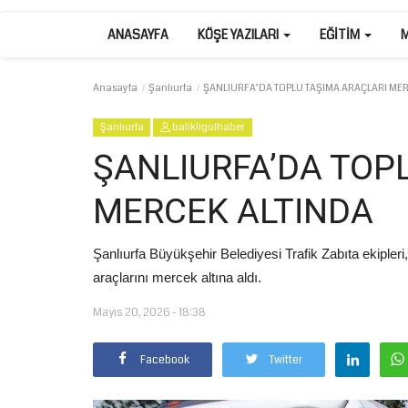
ANASAYFA
KÖŞE YAZILARI
EĞITIM
Anasayfa
Şanlıurfa
ŞANLIURFA’DA TOPLU TAŞIMA ARAÇLARI MER
Şanlıurfa
balikligolhaber
ŞANLIURFA’DA TOP
MERCEK ALTINDA
Şanlıurfa Büyükşehir Belediyesi Trafik Zabıta ekipleri
araçlarını mercek altına aldı.
Mayıs 20, 2026 - 18:38
Facebook
Twitter