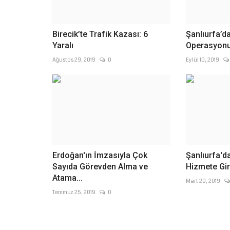
Birecik’te Trafik Kazası: 6
Şanlıurfa’d
Yaralı
Operasyonu
Ağustos 29, 2019
0
Eylül 10, 2019
Erdoğan'ın İmzasıyla Çok
Şanlıurfa'da
Sayıda Görevden Alma ve
Hizmete Gird
Atama...
Mart 20, 2019
Temmuz 25, 2019
0