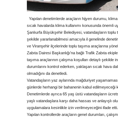
Yapılan denetimlerde araçların hijyen durumu, klima k
sıcak havalarda klima kullanımı konusunda önemli uya
Ekonomi
Şanlıurfa Büyükşehir Belediyesi, vatandaşların toplu t
şekilde yararlanabilmesi amacıyla il genelinde denet
ve Viranşehir ilçelerinde toplu taşıma araçlarına yönel
Zabıta Dairesi Başkanlığı’na bağlı Trafik Zabıta ekiple
taşıma araçlarının çalışma koşulları detaylı şekilde inc
durumlarını kontrol ederken, yaklaşan sıcak hava dal
olmadığını da denetledi.
Vatandaşların yaz aylarında mağduriyet yaşamaması içi
günlerde herhangi bir bahanenin kabul edilmeyeceği 
Sırrın Karşıyaka'da Lezzet Dolu 
Denetimlerde ayrıca 65 yaş üstü vatandaşların ücretsiz
Başlangıç: Moi Fırın...
yaşlı vatandaşlara karşı daha hassas ve anlayışlı ol
Ağustos 3, 2026
0
uygulamalara kesinlikle izin verilmeyeceğini ifade etti.
Şanlıurfa’nın Sırrın bölgesinde lezzet tutkunlarını bi
Yapılan kontrollerde araçların genel durumları, çalışma
getirecek olan Moi...