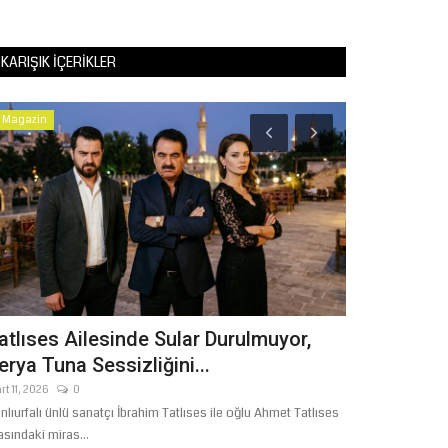
KARIŞIK İÇERIKLER
Magazin
Kültür Sanat
atlıses Ailesinde Sular Durulmuyor,
Başkan Gülp
erya Tuna Sessizliğini...
Aynzeliha 
rt 11, 2026
0
Ağustos 4, 2026
nlıurfalı ünlü sanatçı İbrahim Tatlıses ile oğlu Ahmet Tatlıses
Şanlıurfa Büyükşeh
asındaki miras...
doğal dokuya uygu