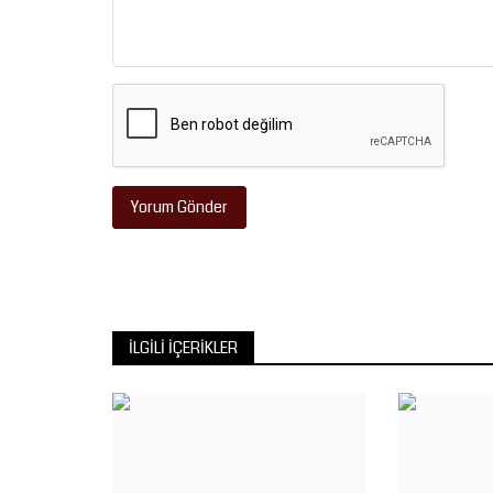
Yorum Gönder
İLGILI İÇERIKLER