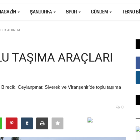
MAGAZIN
ŞANLIURFA
SPOR
GÜNDEM
TEKNO B
CEK ALTINDA
LU TAŞIMA ARAÇLARI
, Birecik, Ceylanpınar, Siverek ve Viranşehir’de toplu taşıma
0