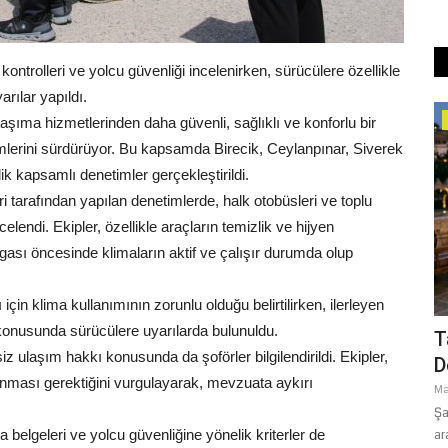
ontrolleri ve yolcu güvenliği incelenirken, sürücülere özellikle
rılar yapıldı.
Dünya
aşıma hizmetlerinden daha güvenli, sağlıklı ve konforlu bir
imlerini sürdürüyor. Bu kapsamda Birecik, Ceylanpınar, Siverek
ik kapsamlı denetimler gerçekleştirildi.
ri tarafından yapılan denetimlerde, halk otobüsleri ve toplu
elendi. Ekipler, özellikle araçların temizlik ve hijyen
gası öncesinde klimaların aktif ve çalışır durumda olup
n klima kullanımının zorunlu olduğu belirtilirken, ilerleyen
konusunda sürücülere uyarılarda bulunuldu.
Bir
Ankara'dan Peş Peşe Açıklamalar: ABD-
T
 ulaşım hakkı konusunda da şoförler bilgilendirildi. Ekipler,
İran Geriliminin Ardından...
D
unması gerektiğini vurgulayarak, mevzuata aykırı
Haziran 15, 2026
0
Ma
r araya
ABD-İran arasındaki kritik sürecin sona ermesiyle birlikte
Şa
 belgeleri ve yolcu güvenliğine yönelik kriterler de
Ankara'dan peş peşe açıklamalar...
ar