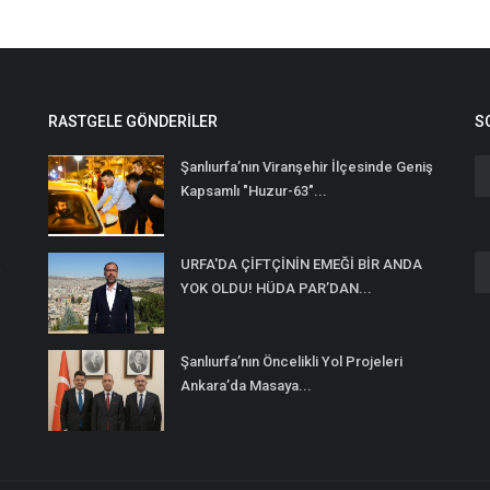
RASTGELE GÖNDERILER
S
Şanlıurfa’nın Viranşehir İlçesinde Geniş
Kapsamlı "Huzur-63"...
URFA'DA ÇİFTÇİNİN EMEĞİ BİR ANDA
n
YOK OLDU! HÜDA PAR’DAN...
Şanlıurfa’nın Öncelikli Yol Projeleri
Ankara’da Masaya...