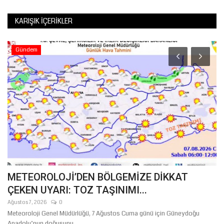
KARIŞIK İÇERIKLER
Gündem
METEOROLOJİ’DEN BÖLGEMİZE DİKKAT
C
ÇEKEN UYARI: TOZ TAŞINIMI...
U
Ağustos 7, 2026
0
Ma
Meteoroloji Genel Müdürlüğü, 7 Ağustos Cuma günü için Güneydoğu
CH
Anadolu’nun doğusunu...
yö