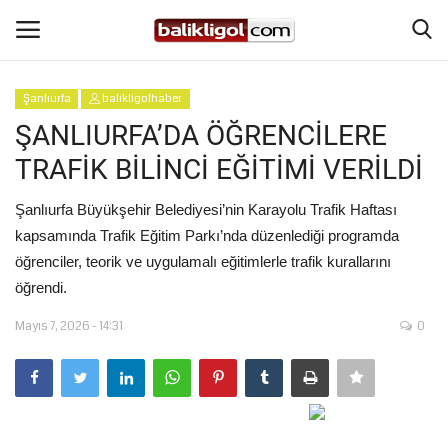
Şanlıurfa
balikligolhaber
Giriş Yap
Kaydol
ŞANLIURFA’DA ÖĞRENCİLERE
TRAFİK BİLİNCİ EĞİTİMİ VERİLDİ
Anasayfa
Şanlıurfa Büyükşehir Belediyesi’nin Karayolu Trafik Haftası
Köşe Yazıları
kapsamında Trafik Eğitim Parkı’nda düzenlediği programda
öğrenciler, teorik ve uygulamalı eğitimlerle trafik kurallarını
Magazin
öğrendi.
Mayıs 7, 2026 - 14:31
0
Şanlıurfa
Eğitim
Spor