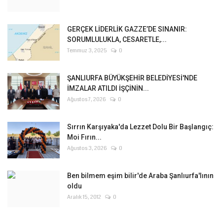
GERÇEK LİDERLİK GAZZE’DE SINANIR:
SORUMLULUKLA, CESARETLE,...
Temmuz 3, 2025
0
ŞANLIURFA BÜYÜKŞEHİR BELEDİYESİ'NDE
İMZALAR ATILDI İŞÇİNİN...
Ağustos 7, 2026
0
Sırrın Karşıyaka'da Lezzet Dolu Bir Başlangıç:
Moi Fırın...
Ağustos 3, 2026
0
Ben bilmem eşim bilir'de Araba Şanlıurfa'lının
oldu
Aralık 15, 2012
0