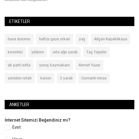
ETIKETLER
hava durumu
hafize gaye erkan
yaş
Alişan Kapaklıkaya
kesintisi
yıldırım
urfa ağır yaralı
Taş Tepeler
ak parti istifa
suruç kaymakam
Ahmet Yazar
yeniden refah
kanun
3 yaralı
Osmanlı miras
ANKETLER
İnternet Sitemizi Beğendiniz mi?
Evet