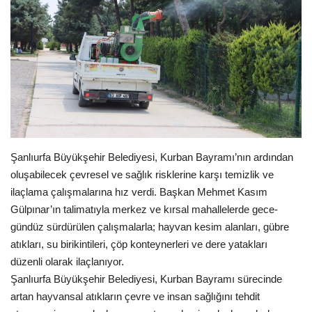
Gündem
Tekno Bilim
Ekonomi
Galeriler
Şanlıurfa Büyükşehir Belediyesi, Kurban Bayramı’nın ardından
Siyaset
oluşabilecek çevresel ve sağlık risklerine karşı temizlik ve
ilaçlama çalışmalarına hız verdi. Başkan Mehmet Kasım
Künye
Gülpınar’ın talimatıyla merkez ve kırsal mahallelerde gece-
gündüz sürdürülen çalışmalarla; hayvan kesim alanları, gübre
Yaşam
atıkları, su birikintileri, çöp konteynerleri ve dere yatakları
düzenli olarak ilaçlanıyor.
İletişim
Şanlıurfa Büyükşehir Belediyesi, Kurban Bayramı sürecinde
artan hayvansal atıkların çevre ve insan sağlığını tehdit
Sağlık