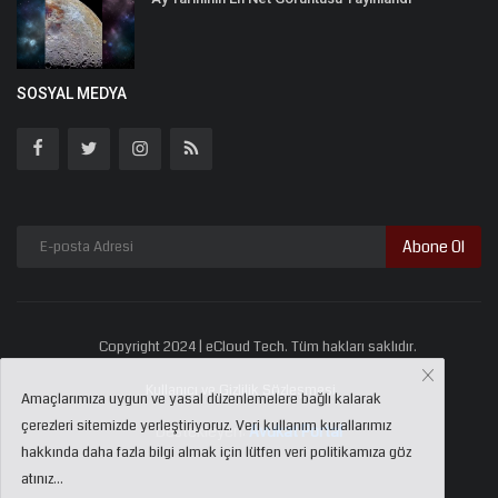
SOSYAL MEDYA
Abone Ol
Copyright 2024 | eCloud Tech. Tüm hakları saklıdır.
Kullanıcı ve Gizlilik Sözleşmesi
Amaçlarımıza uygun ve yasal düzenlemelere bağlı kalarak
çerezleri sitemizde yerleştiriyoruz. Veri kullanım kurallarımız
Destekleyen:
Avukat Portal
hakkında daha fazla bilgi almak için lütfen veri politikamıza göz
atınız...