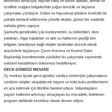
etmemesi amacıyla; hayvan satış ve kesim alanları, ahırlar ve
özellikle mağara bölgelerinde yoğun temizlik ve ilaçlama
Kültür Sanat
çalışmaları yürütüyor. Gübre ve hayvansal atıkların kontrollü bir
şekilde bertaraf edilmesine yönelik ekipler, günün her saatinde
sahada görev yapıyor.
Şanlıurfa genelindeki çöp konteynerleri, su birikintileri, dere
yatakları, rögar kapakları ve atık su hatlarının geçtiği tüm
bölgeler, belediyeye bağlı ekipler tarafından düzenli olarak
arazözlerle ilaçlanıyor. Çevre Koruma ve Kontrol Daire
Başkanlığı koordinesinde yürütülen bu çalışmalar sayesinde
vektörel hastalıkların önlenmesi hedefleniyor.
GECE-GÜNDÜZ MESAİSİ
Üç merkez ilçede gece-gündüz vardiya sistemiyle çalışmalarını
sürdüren ekipler, oluşabilecek haşere ve kötü koku problemlerini
en aza indirmek için titizlikle hareket ediyor. Vatandaşların
yaşam kalitesini artırmayı amaçlayan bu mücadele, belirlenen
program dahilinde kesintisiz olarak devam ediyor.