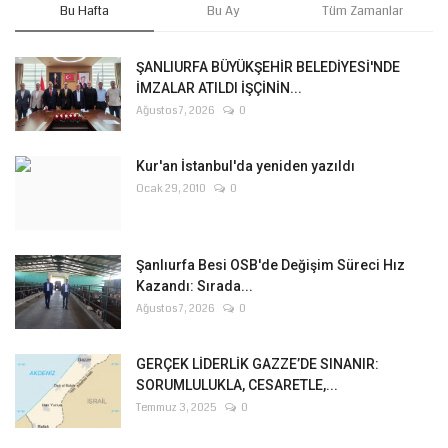
Bu Hafta
Bu Ay
Tüm Zamanlar
ŞANLIURFA BÜYÜKŞEHİR BELEDİYESİ'NDE
İMZALAR ATILDI İŞÇİNİN...
Ağustos 7, 2026
0
Kur'an İstanbul'da yeniden yazıldı
Ocak 29, 2010
0
Şanlıurfa Besi OSB'de Değişim Süreci Hız
Kazandı: Sırada...
Ağustos 7, 2026
0
GERÇEK LİDERLİK GAZZE’DE SINANIR:
SORUMLULUKLA, CESARETLE,...
Temmuz 3, 2025
0