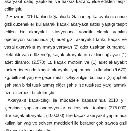
akaryakıt satışı yaptıkları ve haksız kazanç elde ettikleri tespit
edilmiştir.
Gündem
2 Haziran 2010 tarihinde Şanlıurfa-Gaziantep karayolu üzerinde
Tekno Bilim
gizli düzenekler kullanarak kaçak akaryakıt satışı yaptığı tespit
edilen bir akaryakıt istasyonuna yönelik olarak yapılan
Ekonomi
operasyon sonucunda (4) adet gizli akaryakıt tankı, kaçak ve
yasal akaryakıtı ayırmaya yarayan (2) adet uzaktan kumandalı
Siyaset
elektrikli vana düzeneği, kaçak akaryakıtın naklini sağlayan (1)
adet dinamo, (2.570) Lt. kaçak motorin ve (1) adet akaryakıt
Galeriler
tankeri içersinde kaçak akaryakıt yapımında kullanılan (9.670)
kg. bitkisel yağ ele geçirilmiştir. Olayla ilgisi bulunan (2) şüpheli
Yaşam
şahıstan birisi tutuklanmış diğer şahıs ise tutuksuz yargılanmak
üzere serbest bırakılmıştır.
Künye
Akaryakıt kaçakçılığı ile mücadele kapsamında 2010 yılı
içersinde yapılan operasyonlar neticesinde; toplam (275.000)
Sağlık
litre kaçak akaryakıt, (100.000) litre kaçak akaryakıt yapımında
kullanılan yağ ve solvent maddeleri ile beraber çok sayıda gizli
İletişim
düzenek ele geçirilmiştir.