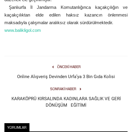
Şanlıurfa İl Jandarma Komutanlığınca kaçakçılığın ve
Kültür Sanat
kaçakçılıktan elde edilen haksız kazancın önlenmesi
maksadıyla çalışmalar aralıksız olarak sürdürülmektedir.
www.balikligol.com
ÖNCEKI HABER
Online Alışveriş Devinden Urfa’ya 3 Bin Gıda Kolisi
SONRAKI HABER
KARAKÖPRÜ KIRSALINDA KADINLARA SAĞLIK VE GERİ
DÖNÜŞÜM EĞİTİMİ
YORUMLAR