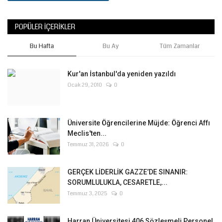
POPÜLER İÇERIKLER
Bu Hafta
Bu Ay
Tüm Zamanlar
Kur'an İstanbul'da yeniden yazıldı
Ocak 29, 2010
0
Üniversite Öğrencilerine Müjde: Öğrenci Affı
Meclis'ten...
Temmuz 31, 2026
0
GERÇEK LİDERLİK GAZZE’DE SINANIR:
SORUMLULUKLA, CESARETLE,...
Temmuz 3, 2025
0
Harran Üniversitesi 406 Sözleşmeli Personel