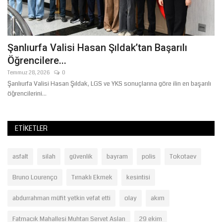
Şanlıurfa Valisi Hasan Şıldak’tan Başarılı
J
Öğrencilere...
C
Temmuz 28, 2026
0
Ağ
Şanlıurfa Valisi Hasan Şıldak, LGS ve YKS sonuçlarına göre ilin en başarılı
Şa
öğrencilerini...
Ja
ETIKETLER
asfalt
silah
güvenlik
bayram
polis
Tokotaev
Bruno Lourenço
Tırnaklı Ekmek
kesintisi
abdurrahman müfit yetkin vefat etti
olay
akım
Fatmacık Mahallesi Muhtarı Servet Aslan
29 ekim