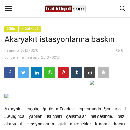
Eğitim
Balıklıgöl
Giriş Yap
Kaydol
Akaryakıt istasyonlarına baskın
Anasayfa
Haziran 5, 2010 - 02:01
0
Güncelleme: Haziran 5, 2010 - 02:01
Köşe Yazıları
Magazin
Şanlıurfa
Akaryakıt kaçakçılığı ile mücadele kapsamında Şanlıurfa İl
Eğitim
J.K.lığınca yapılan istihbarı çalışmalar neticesinde, bazı
akaryakıt istasyonlarının gizli düzenekler kurarak kaçak
Spor