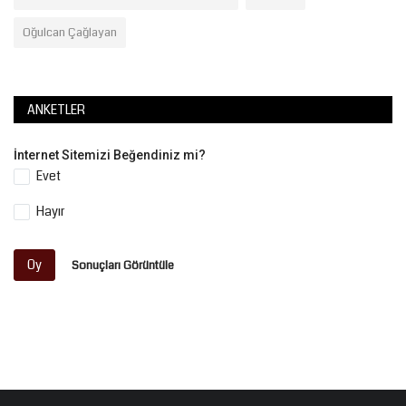
Oğulcan Çağlayan
ANKETLER
İnternet Sitemizi Beğendiniz mi?
Evet
Hayır
Oy
Sonuçları Görüntüle