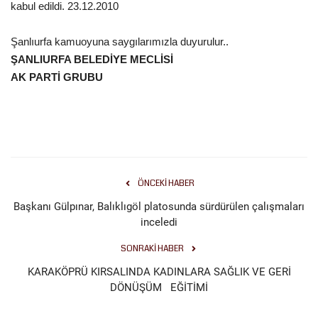
kabul edildi. 23.12.2010
Şanlıurfa kamuoyuna saygılarımızla duyurulur..
ŞANLIURFA BELEDİYE MECLİSİ
AK PARTİ GRUBU
ÖNCEKI HABER
Başkanı Gülpınar, Balıklıgöl platosunda sürdürülen çalışmaları
inceledi
SONRAKI HABER
KARAKÖPRÜ KIRSALINDA KADINLARA SAĞLIK VE GERİ
DÖNÜŞÜM EĞİTİMİ