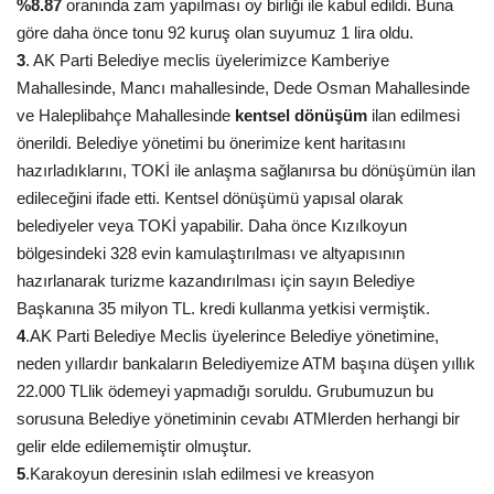
%8.87
oranında zam yapılması oy birliği ile kabul edildi. Buna
göre daha önce tonu 92 kuruş olan suyumuz 1 lira oldu.
Kültür Sanat
3
. AK Parti Belediye meclis üyelerimizce Kamberiye
Mahallesinde, Mancı mahallesinde, Dede Osman Mahallesinde
ve Haleplibahçe Mahallesinde
kentsel dönüşüm
ilan edilmesi
önerildi. Belediye yönetimi bu önerimize kent haritasını
hazırladıklarını, TOKİ ile anlaşma sağlanırsa bu dönüşümün ilan
edileceğini ifade etti. Kentsel dönüşümü yapısal olarak
belediyeler veya TOKİ yapabilir. Daha önce Kızılkoyun
bölgesindeki 328 evin kamulaştırılması ve altyapısının
hazırlanarak turizme kazandırılması için sayın Belediye
Başkanına 35 milyon TL. kredi kullanma yetkisi vermiştik.
4
.AK Parti Belediye Meclis üyelerince Belediye yönetimine,
neden yıllardır bankaların Belediyemize ATM başına düşen yıllık
22.000 TLlik ödemeyi yapmadığı soruldu. Grubumuzun bu
sorusuna Belediye yönetiminin cevabı ATMlerden herhangi bir
gelir elde edilememiştir olmuştur.
5
.Karakoyun deresinin ıslah edilmesi ve kreasyon