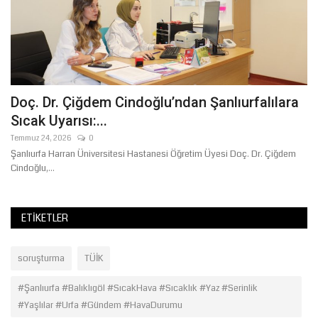
hi
Doç. Dr. Çiğdem Cindoğlu’ndan Şanlıurfalılara
Ş
Sıcak Uyarısı:...
K
Temmuz 24, 2026
0
Ağ
Şanlıurfa Harran Üniversitesi Hastanesi Öğretim Üyesi Doç. Dr. Çiğdem
Ye
Cindoğlu,...
ka
ETIKETLER
soruşturma
TÜİK
#Şanlıurfa #Balıklıgöl #SıcakHava #Sıcaklık #Yaz #Serinlik
#Yaşlılar #Urfa #Gündem #HavaDurumu