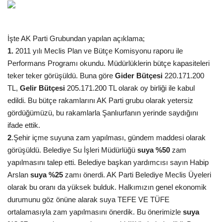
Gündem
İşte AK Parti Grubundan yapılan açıklama;
Tekno Bilim
1.
2011 yılı Meclis Plan ve Bütçe Komisyonu raporu ile
Performans Programı okundu. Müdürlüklerin bütçe kapasiteleri
Ekonomi
teker teker görüşüldü. Buna göre
Gider Bütçesi
220.171.200
TL,
Gelir Bütçesi
205.171.200 TL olarak oy birliği ile kabul
Siyaset
edildi. Bu bütçe rakamlarını AK Parti grubu olarak yetersiz
gördüğümüzü, bu rakamlarla Şanlıurfanın yerinde saydığını
Galeriler
ifade ettik.
2
.Şehir içme suyuna zam yapılması, gündem maddesi olarak
Yaşam
görüşüldü. Belediye Su İşleri Müdürlüğü
suya %50
zam
yapılmasını talep etti. Belediye başkan yardımcısı sayın Habip
Künye
Arslan
suya %25
zamı önerdi. AK Parti Belediye Meclis Üyeleri
olarak bu oranı da yüksek
bulduk. Halkımızın genel ekonomik
Sağlık
durumunu göz önüne alarak suya TEFE VE TÜFE
ortalamasıyla zam yapılmasını önerdik. Bu önerimizle
suya
İletişim