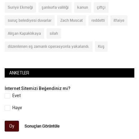
Suriye Ekmeği
şanlıurfa valiliği
kanun
çiftçi
suruç belediyesi duvarlar
Zach Muscat
reddetti
itfaiye
Alişan Kapaklıkaya
silah
düzenlenen eş zamanlı operasyonla yakalandı.
Kuş
ANKETLER
İnternet Sitemizi Beğendiniz mi?
Evet
Hayır
Oy
Sonuçları Görüntüle