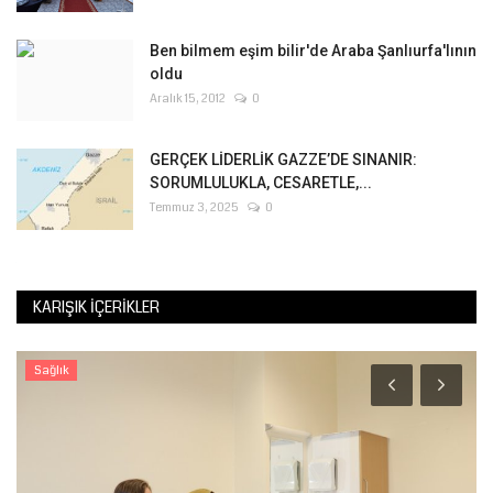
Ben bilmem eşim bilir'de Araba Şanlıurfa'lının
oldu
Aralık 15, 2012
0
GERÇEK LİDERLİK GAZZE’DE SINANIR:
SORUMLULUKLA, CESARETLE,...
Temmuz 3, 2025
0
KARIŞIK İÇERIKLER
Sağlık