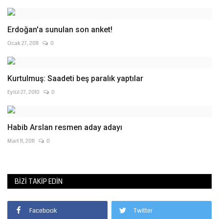
Erdoğan'a sunulan son anket!
Ocak 27, 2011
0
Kurtulmuş: Saadeti beş paralık yaptılar
Eylül 27, 2010
0
Habib Arslan resmen aday adayı
Mart 11, 2011
0
BIZI TAKIP EDIN
Facebook
Twitter