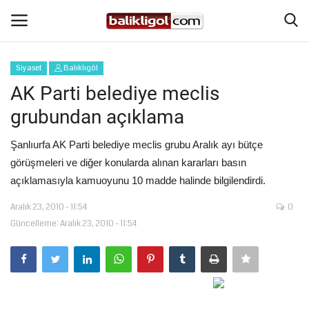
Siyaset
Balıklıgöl
Giriş Yap
Kaydol
AK Parti belediye meclis
grubundan açıklama
Anasayfa
Şanlıurfa AK Parti belediye meclis grubu Aralık ayı bütçe
Köşe Yazıları
görüşmeleri ve diğer konularda alınan kararları basın
açıklamasıyla kamuoyunu 10 madde halinde bilgilendirdi.
Magazin
Aralık 23, 2010 - 11:54
0
Güncelleme: Aralık 23, 2010 - 11:54
Şanlıurfa
Eğitim
Spor