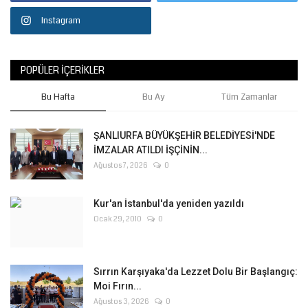
Instagram
POPÜLER İÇERIKLER
Bu Hafta
Bu Ay
Tüm Zamanlar
ŞANLIURFA BÜYÜKŞEHİR BELEDİYESİ'NDE
İMZALAR ATILDI İŞÇİNİN...
Ağustos 7, 2026
0
Kur'an İstanbul'da yeniden yazıldı
Ocak 29, 2010
0
Sırrın Karşıyaka'da Lezzet Dolu Bir Başlangıç:
Moi Fırın...
Ağustos 3, 2026
0