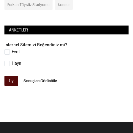
Furkan Tüysüz Stadyumu
konser
ANKETLER
İnternet Sitemizi Beğendiniz mi?
Evet
Hayır
Oy
Sonuçları Görüntüle