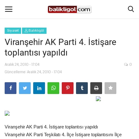
Siyaset
Balıklıgöl
Giriş Yap
Kaydol
Viranşehir AK Parti 4. İstişare
toplantısı yapıldı
Anasayfa
Aralık 24, 2010 - 17:04
0
Köşe Yazıları
Güncelleme: Aralık 24, 2010 - 17:04
Magazin
Şanlıurfa
Eğitim
Viranşehir AK Parti 4. İstişare toplantısı yapıldı
Spor
Viranşehir AK Parti Teşkilatı 4. İlçe İstişare toplantısını İlçe