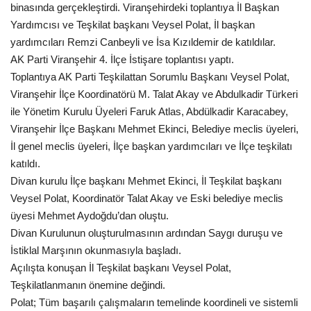
binasında gerçekleştirdi. Viranşehirdeki toplantıya İl Başkan
Gündem
Yardımcısı ve Teşkilat başkanı Veysel Polat, İl başkan
yardımcıları Remzi Canbeyli ve İsa Kızıldemir de katıldılar.
Tekno Bilim
AK Parti Viranşehir 4. İlçe İstişare toplantısı yaptı.
Toplantıya AK Parti Teşkilattan Sorumlu Başkanı Veysel Polat,
Ekonomi
Viranşehir İlçe Koordinatörü M. Talat Akay ve Abdulkadir Türkeri
ile Yönetim Kurulu Üyeleri Faruk Atlas, Abdülkadir Karacabey,
Siyaset
Viranşehir İlçe Başkanı Mehmet Ekinci, Belediye meclis üyeleri,
İl genel meclis üyeleri, İlçe başkan yardımcıları ve İlçe teşkilatı
katıldı.
Galeriler
Divan kurulu İlçe başkanı Mehmet Ekinci, İl Teşkilat başkanı
Veysel Polat, Koordinatör Talat Akay ve Eski belediye meclis
Yaşam
üyesi Mehmet Aydoğdu’dan oluştu.
Divan Kurulunun oluşturulmasının ardından Saygı duruşu ve
Künye
İstiklal Marşının okunmasıyla başladı.
Açılışta konuşan İl Teşkilat başkanı Veysel Polat,
Sağlık
Teşkilatlanmanın önemine değindi.
Polat; Tüm başarılı çalışmaların temelinde koordineli ve sistemli
İletişim