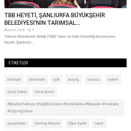
e
TBB HEYETİ, ŞANLIURFA BÜYÜKŞEHİR
Ş
BELEDİYESİ’NİN TARIMSAL...
İ
Mayıs 6, 2026
0
Te
Türkiye Belediyeler Birliği (TBB) Tarım ve Gıda Güvenliği Komisyonu
Şa
heyeti, Şanlıurfa...
Ak
ETIKETLER
Emniyet
üniversite
şok
asayiş
oyuncu
eylem
suruç haber
Karacaören
#İbrahimTatlıses #SağlıkDurumu #SonDakika #Magazin #Hastane
#GeçmişOlsun
suruçhaber
Germüş Kilisesi
Oğuz Aydın
rapor