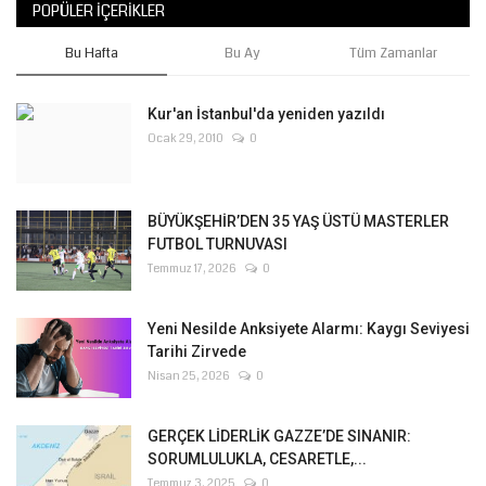
POPÜLER İÇERIKLER
Bu Hafta
Bu Ay
Tüm Zamanlar
Kur'an İstanbul'da yeniden yazıldı
Ocak 29, 2010
0
BÜYÜKŞEHİR’DEN 35 YAŞ ÜSTÜ MASTERLER
FUTBOL TURNUVASI
Temmuz 17, 2026
0
Yeni Nesilde Anksiyete Alarmı: Kaygı Seviyesi
Tarihi Zirvede
Nisan 25, 2026
0
GERÇEK LİDERLİK GAZZE’DE SINANIR:
SORUMLULUKLA, CESARETLE,...
Temmuz 3, 2025
0