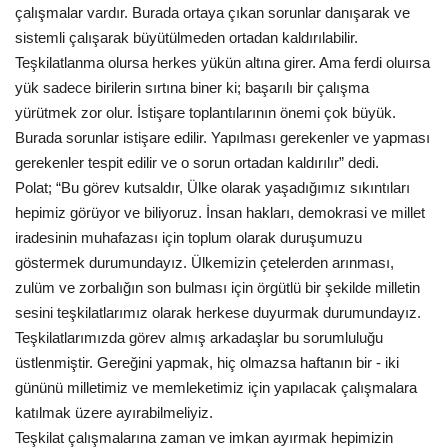
çalışmalar vardır. Burada ortaya çıkan sorunlar danışarak ve
sistemli çalışarak büyütülmeden ortadan kaldırılabilir.
Kültür Sanat
Teşkilatlanma olursa herkes yükün altına girer. Ama ferdi oluırsa
yük sadece birilerin sırtına biner ki; başarılı bir çalışma
yürütmek zor olur. İstişare toplantılarının önemi çok büyük.
Burada sorunlar istişare edilir. Yapılması gerekenler ve yapması
gerekenler tespit edilir ve o sorun ortadan kaldırılır” dedi.
Polat; “Bu görev kutsaldır, Ülke olarak yaşadığımız sıkıntıları
hepimiz görüyor ve biliyoruz. İnsan hakları, demokrasi ve millet
iradesinin muhafazası için toplum olarak duruşumuzu
göstermek durumundayız. Ülkemizin çetelerden arınması,
zulüm ve zorbalığın son bulması için örgütlü bir şekilde milletin
sesini teşkilatlarımız olarak herkese duyurmak durumundayız.
Teşkilatlarımızda görev almış arkadaşlar bu sorumluluğu
üstlenmiştir. Gereğini yapmak, hiç olmazsa haftanın bir - iki
gününü milletimiz ve memleketimiz için yapılacak çalışmalara
katılmak üzere ayırabilmeliyiz.
Teşkilat çalışmalarına zaman ve imkan ayırmak hepimizin