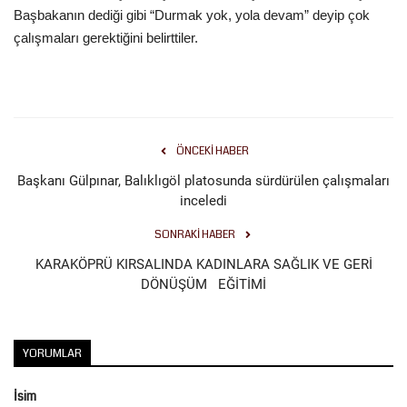
Başbakanın dediği gibi “Durmak yok, yola devam” deyip çok
çalışmaları gerektiğini belirttiler.
ÖNCEKI HABER
Başkanı Gülpınar, Balıklıgöl platosunda sürdürülen çalışmaları
inceledi
SONRAKI HABER
KARAKÖPRÜ KIRSALINDA KADINLARA SAĞLIK VE GERİ
DÖNÜŞÜM EĞİTİMİ
YORUMLAR
İsim