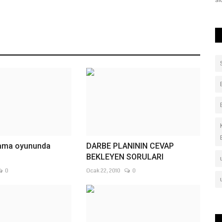
urfa...
sıcaklarda vatandaşların...
ama oyununda
DARBE PLANININ CEVAP
BEKLEYEN SORULARI
0
Ocak 22, 2010
0