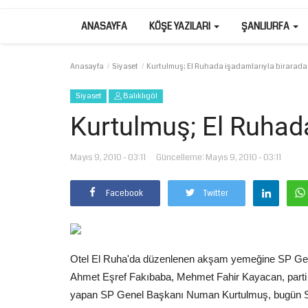
ANASAYFA
KÖŞE YAZILARI
ŞANLIURFA
Anasayfa
Siyaset
Kurtulmuş; El Ruhada işadamlarıyla birarada
Siyaset
Balıklıgöl
Kurtulmuş; El Ruhada
Mayıs 9, 2010 - 03:11
Güncelleme: Mayıs 9, 2010 - 03:11
Facebook
Twitter
Otel El Ruha'da düzenlenen akşam yemeğine SP Gen
Ahmet Eşref Fakıbaba, Mehmet Fahir Kayacan, parti ü
yapan SP Genel Başkanı Numan Kurtulmuş, bugün SP Şa