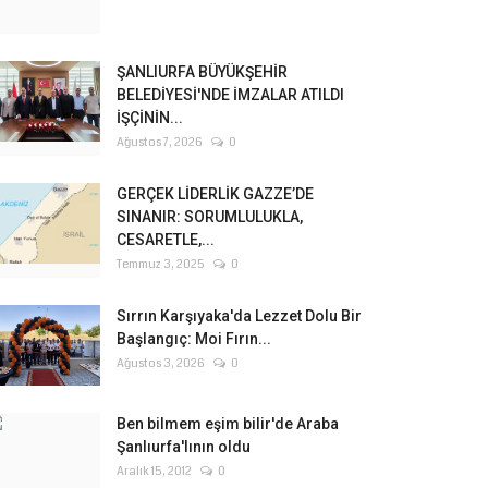
ŞANLIURFA BÜYÜKŞEHİR
BELEDİYESİ'NDE İMZALAR ATILDI
İŞÇİNİN...
Ağustos 7, 2026
0
GERÇEK LİDERLİK GAZZE’DE
SINANIR: SORUMLULUKLA,
CESARETLE,...
Temmuz 3, 2025
0
Sırrın Karşıyaka'da Lezzet Dolu Bir
Başlangıç: Moi Fırın...
Ağustos 3, 2026
0
Ben bilmem eşim bilir'de Araba
Şanlıurfa'lının oldu
Aralık 15, 2012
0