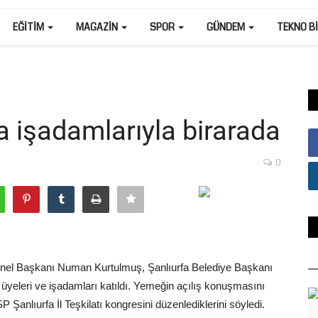
EĞITIM
MAGAZIN
SPOR
GÜNDEM
TEKNO B
 işadamlarıyla birarada
0
el Başkanı Numan Kurtulmuş, Şanlıurfa Belediye Başkanı
yeleri ve işadamları katıldı. Yemeğin açılış konuşmasını
nlıurfa İl Teşkilatı kongresini düzenlediklerini söyledi.