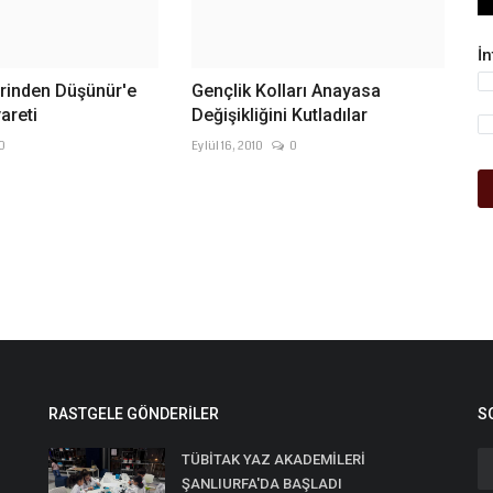
İ
lerinden Düşünür'e
Gençlik Kolları Anayasa
areti
Değişikliğini Kutladılar
0
Eylül 16, 2010
0
RASTGELE GÖNDERILER
S
TÜBİTAK YAZ AKADEMİLERİ
ŞANLIURFA'DA BAŞLADI