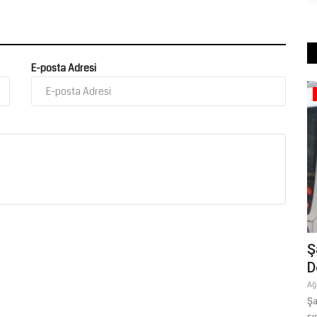
E-posta Adresi
Gündem
ran Üniversitesi’nin Bilim
Şanlıurfa’da Toplu Taşı
eledi
Denetimi: Kurallara Uyma
Ağustos 4, 2026
0
i’nden Gastronomi Mutfağı’na kadar
Şanlıurfa Büyükşehir Belediyesi zabıta 