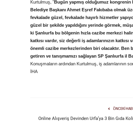
Kurtulmuş, "
Bugün yapmış olduğumuz kongrenin hay
Belediye Başkanı Ahmet Eşref Fakıbaba olmak üze
fevkalade güzel, fevkalade hayırlı hizmetler yapıy
güzel bir şekilde yapıldığını yerinde görmek, mü
ki Şanlıurfa bu bölgenin hızla cazibe merkezi hal
katkısı vardır, siz değerli iş adamlarınızın katkısı 
önemli cazibe merkezlerinden biri olacaktır. Ben 
getiren ve tanışmamızı sağlayan SP Şanlıurfa il
Konuşmaların ardından Kurtulmuş, iş adamlarının soru
İHA
ÖNCEKI HAB
Online Alışveriş Devinden Urfa’ya 3 Bin Gıda Koli