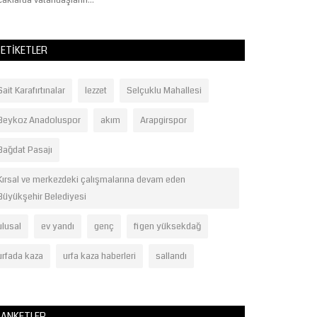
kente "Şanlı" unvanı...
ETIKETLER
Sait Karafırtınalar
lezzet
Selçuklu Mahallesi
Beykoz Anadoluspor
akım
Arapgirspor
Bağdat Pasajı
Kırsal ve merkezdeki çalışmalarına devam eden
Büyükşehir Belediyesi
ulusal
ev yandı
genç
figen yüksekdağ
urfada kaza
urfa kaza haberleri
sallandı
ANKETLER