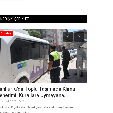
KARIŞIK İÇERIKLER
Siyaset
mada Klima
Başkan Gülpınar: "Şanlıurfa Adıyla 
yana...
Tarihiyle Onurludur"
Haziran 22, 2026
0
ekipleri, kavurucu
Şanlıurfa Büyükşehir Belediye Başkanı Mehmet Kasım 