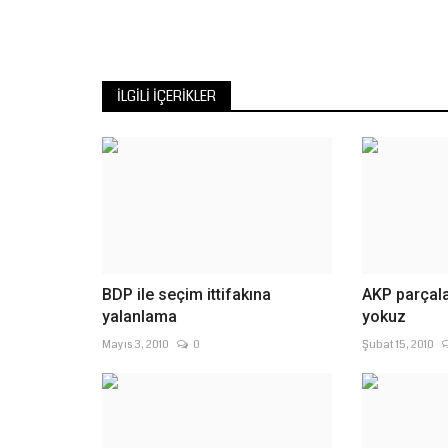
ünde neredeyse...
birçok tesisi gezen Şanlı
İLGILI İÇERIKLER
BDP ile seçim ittifakına
AKP parçal
yalanlama
yokuz
Mayıs 3, 2010
0
Şubat 15, 2010