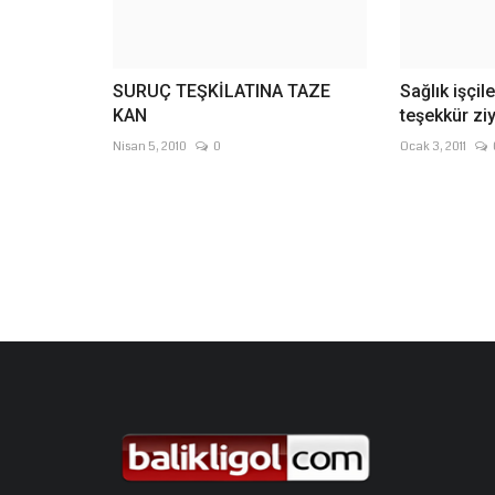
SURUÇ TEŞKİLATINA TAZE
Sağlık işçi
KAN
teşekkür ziy
Nisan 5, 2010
0
Ocak 3, 2011