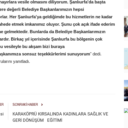
ırlara vesile olmasını diliyorum. Şanlıurfa'da başta
re değerli Belediye Başkanlarımızın hepsi
orlar. Her Şanlıurfa'ya geldiğimde bu hizmetlerin ne kadar
şahede etmek imkanımız oluyor. Şunu çok açık ifade ederim
ine gelmektedir. Bunlarda da Belediye Başkanlarımızın
vardır. Birkaç yıl içerisinde Şanlıurfa bu bölgenin çok
bu vesileyle bu akşam bizi buraya
 Başkanımıza sonsuz teşekkürlerimi sunuyorum
" dedi.
larını yanıtladı.
ER
SONRAKI HABER
si
KARAKÖPRÜ KIRSALINDA KADINLARA SAĞLIK VE
GERİ DÖNÜŞÜM EĞİTİMİ