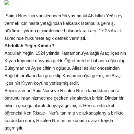
Gündem
Said-i Nursi'nin varislerinden 94 yaşındaki Abdullah Yeğin oy
vermek için hasta yatağından kalkarak İstanbul'a gelmiş,
Tekno Bilim
hükümeti yıkma girişimlerinde bulunanlara karşı 17-25 Aralık
sürecinde hükümete açık destek vermişti.
Ekonomi
Abdullah Yeğin Kimdir?
Abdullah Yeğin, 1924 yılında Kastamonu’ya bağlı Araç ilçesinin
Siyaset
Kıyan köyünde dünyaya geldi. Öğretmen bir babanın oğlu olup
Süleyman ve Ayşe çiftinin oğludur. Ailesi asırlar öncesinden
Galeriler
Bağdat taraflarından göç edip Kastamonu’ya gelmiş ve Araç
ilçesinin Kıyan köyüne yerleşmişlerdir.
Yaşam
Bediüzzaman Said Nursi ve Risale-i Nur’u tanıdıktan sonra
ömrünü iman hizmetinde geçiren simalardan biridir. Dindar bir
Künye
ailenin çocuğu olarak dünyaya gelmiştir. Henüz orta okul
öğrencisi iken Risale-i Nur’u tanımış ve arkadaşlarıyla birlikte
Sağlık
sordukları soru, Risale-i Nur’un bir konusu olarak kayda
geçmiştir.
İletişim