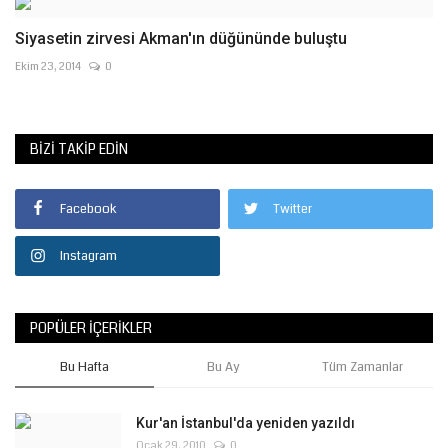
Siyasetin zirvesi Akman'ın düğününde buluştu
Ekim 23, 2014
0
BIZI TAKIP EDIN
Facebook
Twitter
Instagram
POPÜLER İÇERIKLER
Bu Hafta
Bu Ay
Tüm Zamanlar
Kur'an İstanbul'da yeniden yazıldı
Ocak 29, 2010
0