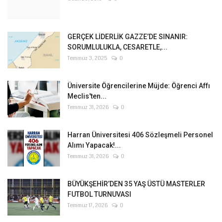
GERÇEK LİDERLİK GAZZE’DE SINANIR:
SORUMLULUKLA, CESARETLE,...
Temmuz 3, 2025
0
Üniversite Öğrencilerine Müjde: Öğrenci Affı
Meclis'ten...
Temmuz 31, 2026
0
Harran Üniversitesi 406 Sözleşmeli Personel
Alımı Yapacak!...
Temmuz 31, 2026
0
BÜYÜKŞEHİR’DEN 35 YAŞ ÜSTÜ MASTERLER
FUTBOL TURNUVASI
Temmuz 17, 2026
0