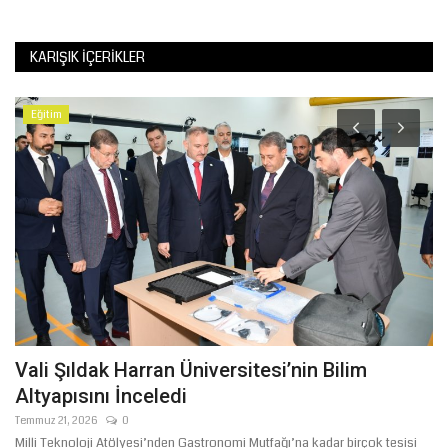
KARIŞIK İÇERIKLER
Eğitim
K
K
Te
Vali Şıldak Harran Üniversitesi’nin Bilim
Altyapısını İnceledi
Temmuz 21, 2026
0
Milli Teknoloji Atölyesi’nden Gastronomi Mutfağı’na kadar birçok tesisi