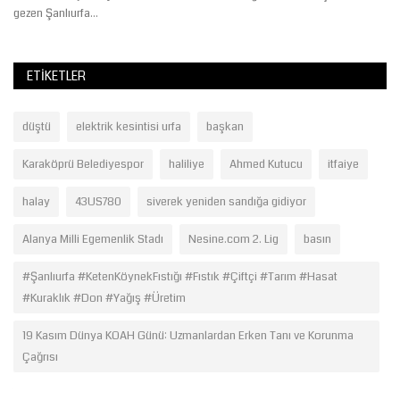
gezen Şanlıurfa...
ETIKETLER
düştü
elektrik kesintisi urfa
başkan
Karaköprü Belediyespor
haliliye
Ahmed Kutucu
itfaiye
halay
43US780
siverek yeniden sandığa gidiyor
Alanya Milli Egemenlik Stadı
Nesine.com 2. Lig
basın
#Şanlıurfa #KetenKöynekFıstığı #Fıstık #Çiftçi #Tarım #Hasat
#Kuraklık #Don #Yağış #Üretim
19 Kasım Dünya KOAH Günü: Uzmanlardan Erken Tanı ve Korunma
Çağrısı