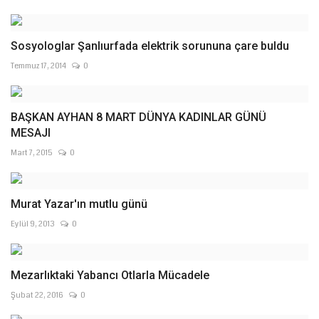
Sosyologlar Şanlıurfada elektrik sorununa çare buldu
Temmuz 17, 2014
0
BAŞKAN AYHAN 8 MART DÜNYA KADINLAR GÜNÜ
MESAJI
Mart 7, 2015
0
Murat Yazar'ın mutlu günü
Eylül 9, 2013
0
Mezarlıktaki Yabancı Otlarla Mücadele
Şubat 22, 2016
0