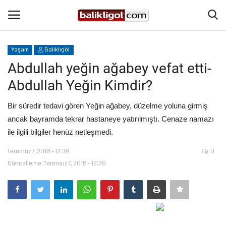
Yaşam
Balıklıgöl
Giriş Yap
Kaydol
Abdullah yeğin ağabey vefat etti-
Abdullah Yeğin Kimdir?
Anasayfa
Bir süredir tedavi gören Yeğin ağabey, düzelme yoluna girmiş
Köşe Yazıları
ancak bayramda tekrar hastaneye yatırılmıştı. Cenaze namazı
ile ilgili bilgiler henüz netleşmedi.
Magazin
Temmuz 7, 2016 - 12:39
0
Güncelleme: Temmuz 7, 2016 - 12:39
Şanlıurfa
Eğitim
Spor