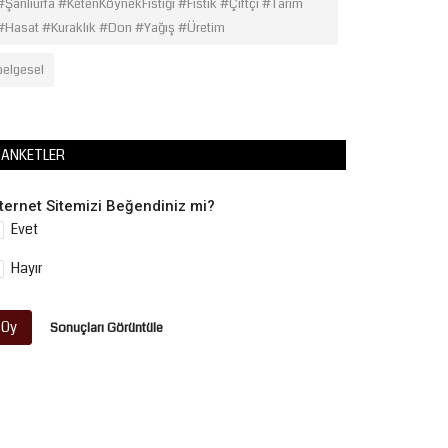
#Şanlıurfa #KetenKöynekFıstığı #Fıstık #Çiftçi #Tarım
#Hasat #Kuraklık #Don #Yağış #Üretim
belgesel
ANKETLER
nternet Sitemizi Beğendiniz mi?
Evet
Hayır
Oy
Sonuçları Görüntüle