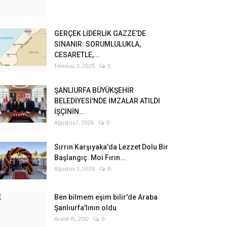
GERÇEK LİDERLİK GAZZE’DE
SINANIR: SORUMLULUKLA,
CESARETLE,...
Temmuz 3, 2025
0
ŞANLIURFA BÜYÜKŞEHİR
BELEDİYESİ'NDE İMZALAR ATILDI
İŞÇİNİN...
Ağustos 7, 2026
0
Sırrın Karşıyaka'da Lezzet Dolu Bir
Başlangıç: Moi Fırın...
Ağustos 3, 2026
0
Ben bilmem eşim bilir'de Araba
Şanlıurfa'lının oldu
Aralık 15, 2012
0