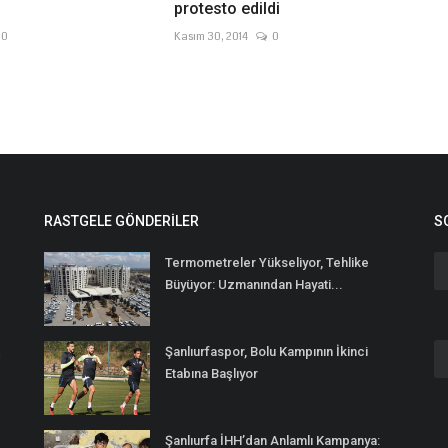
protesto edildi
0
Kasım 30, 2014
0
RASTGELE GÖNDERILER
S
Termometreler Yükseliyor, Tehlike
Büyüyor: Uzmanından Hayati...
Şanlıurfaspor, Bolu Kampının İkinci
n
Etabına Başlıyor
Şanlıurfa İHH’dan Anlamlı Kampanya: