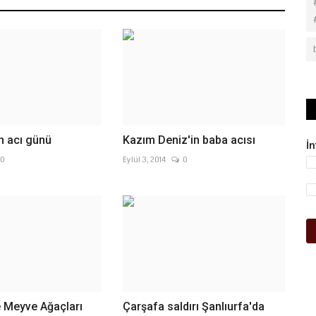
n acı günü
Kazım Deniz'in baba acısı
İ
0
Eylül 3, 2014
0
e Meyve Ağaçları
Çarşafa saldırı Şanlıurfa'da