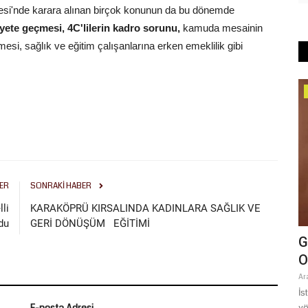
mesi'nde karara alınan birçok konunun da bu dönemde
yete geçmesi, 4C'lilerin kadro sorunu,
kamuda mesainin
i, sağlık ve eğitim çalışanlarına erken emeklilik gibi
Dünya
ER
SONRAKI HABER
lli
KARAKÖPRÜ KIRSALINDA KADINLARA SAĞLIK VE
du
GERİ DÖNÜŞÜM EĞİTİMİ
İYESİ
Suriye Haseke Vali Yardımcısı El-
G
İYOR
Hilali’den Şanlıurfa İHH’ya...
O
Ağustos 5, 2026
0
Ar
Suriye Haseke Vali Yardımcısı Ahmed El-Hilali, Şanlıurfa İnsani
İs