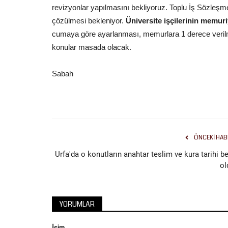
revizyonlar yapılmasını bekliyoruz. Toplu İş Sözleş
çözülmesi bekleniyor.
Üniversite işçilerinin memuri
cumaya göre ayarlanması, memurlara 1 derece verilmes
konular masada olacak.
Tekno Bilim
Sabah
ÖNCEKI HAB
Urfa'da o konutların anahtar teslim ve kura tarihi be
ol
ŞANLIURFA BÜYÜKŞEHİR BELED
DİJİTAL BECERİLERİ GELİŞTİR
YORUMLAR
Nisan 27, 2026
0