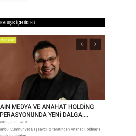
KARIŞIK İÇERIKLER
Magazin
Tekno Bilim
AİN MEDYA VE ANAHAT HOLDİNG
Ay Tarihin
PERASYONUNDA YENİ DALGA:...
Yayınlandı
alık 18, 2025
0
Nisan 7, 2026
0
tanbul Cumhuriyet Başsavcılığı tarafından Anahat Holding’e
Bilim dünyası, uz