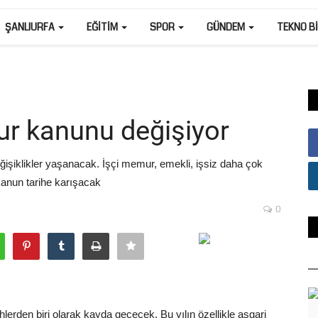
ŞANLIURFA
EĞITIM
SPOR
GÜNDEM
TEKNO B
ur kanunu değişiyor
ğişiklikler yaşanacak. İşçi memur, emekli, işsiz daha çok
kanun tarihe karışacak
0
ihlerden biri olarak kayda geçecek. Bu yılın özellikle asgari