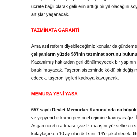
ücrete bağlı olarak gelirlerin arttığı bir yıl olacağı
artışlar yaşanacak.
TAZMİNATA GARANTİ
Ama asıl reform diyebileceğimiz konular da gündeme
çalışanların yüzde 98'inin tazminat sorunu bulunu
Kazanılmış haklardan geri dönülmeyecek bir yapının g
bırakılmayacak. Taşeron sisteminde köklü bir değiş
edecek. taşeron işçileri kadroya kavuşacak.
MEMURA YENİ YASA
657 sayılı Devlet Memurları Kanunu'nda da büyük b
ve yepyeni bir kamu personel rejimine kavuşacağız. İşs
Asgari ücretin artması işsizlik maaşını yükseltirken
kolaylaşırken 10 ay olan üst sınır 14'e çıkabilecek.
G