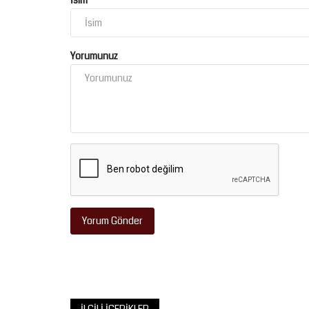
İsim
Yorumunuz
Yorum Gönder