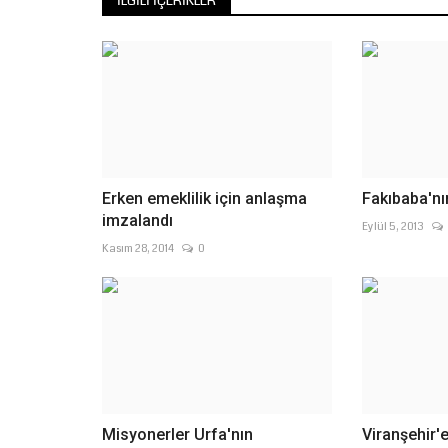
İLGILI İÇERIKLER
Erken emeklilik için anlaşma
Fakıbaba'nı
imzalandı
Eylül 5, 2013
Kasım 28, 2014
0
Misyonerler Urfa'nın
Viranşehir'