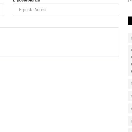
E-posta Adresi
Yardım Derneği’ni...
yö