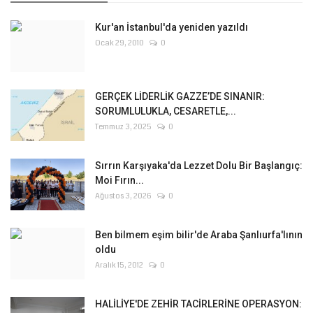
Kur'an İstanbul'da yeniden yazıldı
Ocak 29, 2010
0
GERÇEK LİDERLİK GAZZE’DE SINANIR:
SORUMLULUKLA, CESARETLE,...
Temmuz 3, 2025
0
Sırrın Karşıyaka'da Lezzet Dolu Bir Başlangıç:
Moi Fırın...
Ağustos 3, 2026
0
Ben bilmem eşim bilir'de Araba Şanlıurfa'lının
oldu
Aralık 15, 2012
0
HALİLİYE'DE ZEHİR TACİRLERİNE OPERASYON: