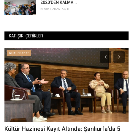
2020’DEN KALMA...
Nisan 1, 2026
0
KARIŞIK İÇERIKLER
Kültür Sanat
Kültür Hazinesi Kayıt Altında: Şanlıurfa’da 5
Ş