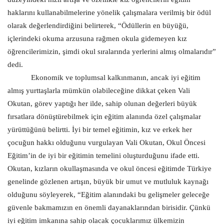
haklarını kullanabilmelerine yönelik çalışmalara verilmiş bir ödül
Kültür Sanat
olarak değerlendirdiğini belirterek, “Ödüllerin en büyüğü,
içlerindeki okuma arzusuna rağmen okula gidemeyen kız
öğrencilerimizin, şimdi okul sıralarında yerlerini almış olmalarıdır”
dedi.
Ekonomik ve toplumsal kalkınmanın, ancak iyi eğitim
almış yurttaşlarla mümkün olabileceğine dikkat çeken Vali
Okutan, görev yaptığı her ilde, sahip olunan değerleri büyük
fırsatlara dönüştürebilmek için eğitim alanında özel çalışmalar
yürüttüğünü belirtti. İyi bir temel eğitimin, kız ve erkek her
çocuğun hakkı olduğunu vurgulayan Vali Okutan, Okul Öncesi
Eğitim’in de iyi bir eğitimin temelini oluşturduğunu ifade etti.
Okutan, kızların okullaşmasında ve okul öncesi eğitimde Türkiye
genelinde gözlenen artışın, büyük bir umut ve mutluluk kaynağı
olduğunu söyleyerek, “Eğitim alanındaki bu gelişmeler geleceğe
güvenle bakmamızın en önemli dayanaklarından birisidir. Çünkü
iyi eğitim imkanına sahip olacak çocuklarımız ülkemizin