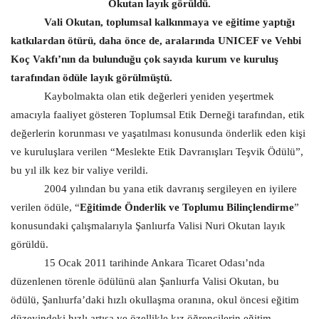
Okutan layık görüldü.
Vali Okutan, toplumsal kalkınmaya ve eğitime yaptığı
Gündem
katkılardan ötürü, daha önce de, aralarında UNICEF ve Vehbi
Tekno Bilim
Koç Vakfı’nın da bulunduğu çok sayıda kurum ve kuruluş
tarafından ödüle layık görülmüştü.
Ekonomi
Kaybolmakta olan etik değerleri yeniden yeşertmek
amacıyla faaliyet gösteren Toplumsal Etik Derneği tarafından, etik
Galeriler
değerlerin korunması ve yaşatılması konusunda önderlik eden kişi
ve kuruluşlara verilen “Meslekte Etik Davranışları Teşvik Ödülü”,
Siyaset
bu yıl ilk kez bir valiye verildi.
2004 yılından bu yana etik davranış sergileyen en iyilere
Künye
verilen ödüle, “
Eğitimde Önderlik ve Toplumu Bilinçlendirme
”
konusundaki çalışmalarıyla Şanlıurfa Valisi Nuri Okutan layık
Yaşam
görüldü.
15 Ocak 2011 tarihinde Ankara Ticaret Odası’nda
İletişim
düzenlenen törenle ödülünü alan Şanlıurfa Valisi Okutan, bu
ödülü, Şanlıurfa’daki hızlı okullaşma oranına, okul öncesi eğitim
Sağlık
düzeyindeki hızlı artışa ve özellikle kız öğrencilerin eğitim