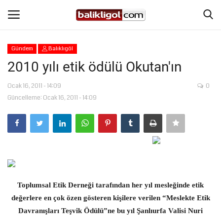
Gündem
Balıklıgöl
Giriş Yap
Kaydol
2010 yılı etik ödülü Okutan'ın
Anasayfa
Ocak 16, 2011 - 14:09
0
Güncelleme: Ocak 16, 2011 - 14:09
Köşe Yazıları
Şanlıurfa
Eğitim
Toplumsal Etik Derneği tarafından her yıl mesleğinde etik
Magazin
değerlere en çok özen gösteren kişilere verilen “Meslekte Etik
Davranışları Teşvik Ödülü”ne bu yıl Şanlıurfa Valisi Nuri
Spor