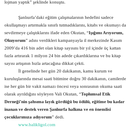
lojman yaptık” şeklinde konuştu.
Şanlıurfa’daki eğitim çalışmalarının hedefini sadece
okullaşmayı artırmakla sınırlı tutmadıklarını, kitabı ve okumayı da
sevdirmeye çalıştıklarını ifade eden Okutan, “
Işığımı Arıyorum,
Okuyorum
” adını verdikleri kampanyayla il merkezinde Kasım
2009’da 416 bin adet olan kitap sayısını bir yıl içinde üç kattan
fazla artırarak 1 milyon 24 bin adede çıkardıklarına ve bu kitap
sayısı artışının hızla artacağına dikkat çekti.
İl genelinde her gün 20 dakikanın, kamu kurum ve
kuruluşlarında mesai saati bitimine doğru 30 dakikanın, camilerde
ise her gün bir vakit namazı öncesi veya sonrasının okuma saati
olarak ayrıldığını söyleyen Vali Okutan, “
Toplumsal Etik
Derneği’nin şahsıma layık gördüğü bu ödülü, eğitime bu kadar
inanan ve destek veren Şanlıurfa halkına ve en önemlisi
çocuklarımıza adıyorum
” dedi.
www.balikligol.com