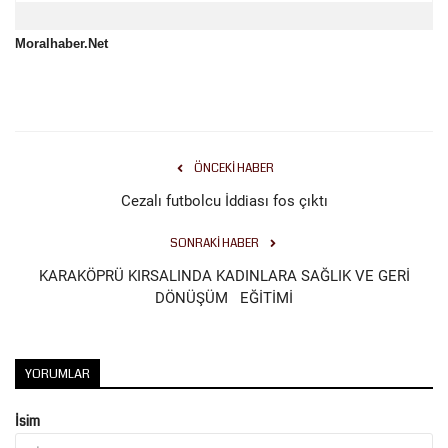
Moralhaber.Net
ÖNCEKI HABER
Cezalı futbolcu İddiası fos çıktı
SONRAKI HABER
KARAKÖPRÜ KIRSALINDA KADINLARA SAĞLIK VE GERİ
DÖNÜŞÜM EĞİTİMİ
YORUMLAR
İsim