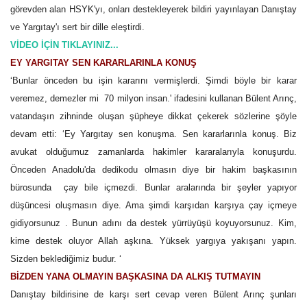
görevden alan HSYK'yı, onları destekleyerek bildiri yayınlayan Danıştay
Gündem
ve Yargıtay'ı sert bir dille eleştirdi.
VİDEO İÇİN TIKLAYINIZ...
Tekno Bilim
EY YARGITAY SEN KARARLARINLA KONUŞ
‘Bunlar önceden bu işin kararını vermişlerdi. Şimdi böyle bir karar
Ekonomi
veremez, demezler mi 70 milyon insan.' ifadesini kullanan Bülent Arınç,
vatandaşın zihninde oluşan şüpheye dikkat çekerek sözlerine şöyle
Siyaset
devam etti: ‘Ey Yargıtay sen konuşma. Sen kararlarınla konuş. Biz
avukat olduğumuz zamanlarda hakimler kararalarıyla konuşurdu.
Galeriler
Önceden Anadolu'da dedikodu olmasın diye bir hakim başkasının
bürosunda çay bile içmezdi. Bunlar aralarında bir şeyler yapıyor
Yaşam
düşüncesi oluşmasın diye. Ama şimdi karşıdan karşıya çay içmeye
gidiyorsunuz . Bunun adını da destek yürrüyüşü koyuyorsunuz. Kim,
Künye
kime destek oluyor Allah aşkına. Yüksek yargıya yakışanı yapın.
Sizden beklediğimiz budur. ‘
Sağlık
BİZDEN YANA OLMAYIN BAŞKASINA DA ALKIŞ TUTMAYIN
Danıştay bildirisine de karşı sert cevap veren Bülent Arınç şunları
İletişim