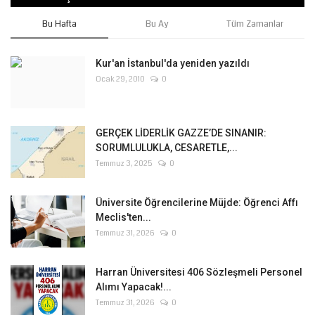
Bu Hafta
Bu Ay
Tüm Zamanlar
Kur'an İstanbul'da yeniden yazıldı
Ocak 29, 2010
0
GERÇEK LİDERLİK GAZZE’DE SINANIR:
SORUMLULUKLA, CESARETLE,...
Temmuz 3, 2025
0
Üniversite Öğrencilerine Müjde: Öğrenci Affı
Meclis'ten...
Temmuz 31, 2026
0
Harran Üniversitesi 406 Sözleşmeli Personel
Alımı Yapacak!...
Temmuz 31, 2026
0