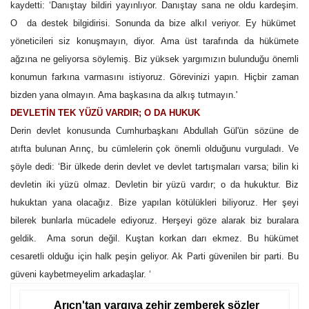
kaydetti: ‘Danıştay bildiri yayınlıyor. Danıştay sana ne oldu kardeşim.
O da destek bilgidirisi. Sonunda da bize alkıl veriyor. Ey hükümet
Kültür Sanat
yöneticileri siz konuşmayın, diyor. Ama üst tarafında da hükümete
ağzına ne geliyorsa söylemiş. Biz yüksek yargımızın bulunduğu önemli
konumun farkına varmasını istiyoruz. Görevinizi yapın. Hiçbir zaman
bizden yana olmayın. Ama başkasına da alkış tutmayın.'
DEVLETİN TEK YÜZÜ VARDIR; O DA HUKUK
Derin devlet konusunda Cumhurbaşkanı Abdullah Gül'ün sözüne de
atıfta bulunan Arınç, bu cümlelerin çok önemli olduğunu vurguladı. Ve
şöyle dedi: ‘Bir ülkede derin devlet ve devlet tartışmaları varsa; bilin ki
devletin iki yüzü olmaz. Devletin bir yüzü vardır; o da hukuktur. Biz
hukuktan yana olacağız. Bize yapılan kötülükleri biliyoruz. Her şeyi
bilerek bunlarla mücadele ediyoruz. Herşeyi göze alarak biz buralara
geldik. Ama sorun değil. Kuştan korkan darı ekmez. Bu hükümet
cesaretli olduğu için halk peşin geliyor. Ak Parti güvenilen bir parti. Bu
güveni kaybetmeyelim arkadaşlar. ‘
Arıçn'tan yargıya zehir zemberek sözler