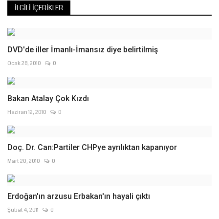
İLGILI İÇERIKLER
DVD'de iller İmanlı-İmansız diye belirtilmiş
Ocak 28, 2010
0
Bakan Atalay Çok Kızdı
Haziran 12, 2010
0
Doç. Dr. Can:Partiler CHPye ayrılıktan kapanıyor
Mart 20, 2010
0
Erdoğan'ın arzusu Erbakan'ın hayali çıktı
Şubat 4, 2011
0