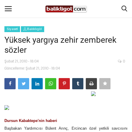
Siyaset
Balıklıgöl
Giriş Yap
Kaydol
Yüksek yargıya zehir zemberek
sözler
Anasayfa
Şubat 21, 2010 - 18:04
0
Köşe Yazıları
Güncelleme: Şubat 21, 2010 - 18:04
Magazin
Şanlıurfa
Eğitim
Dursun Kabaktepe'nin haberi
Spor
Başbakan Yardımcısı Bülent Arınç, Ercincan özel yetkili savcısını