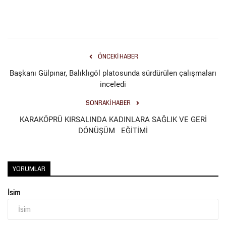
Kültür Sanat
ÖNCEKI HABER
Başkanı Gülpınar, Balıklıgöl platosunda sürdürülen çalışmaları
inceledi
SONRAKI HABER
KARAKÖPRÜ KIRSALINDA KADINLARA SAĞLIK VE GERİ
DÖNÜŞÜM EĞİTİMİ
YORUMLAR
İsim