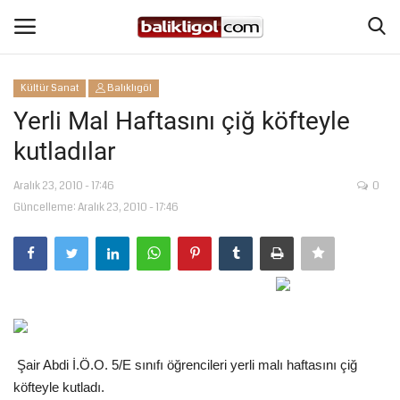
Kültür Sanat
Balıklıgöl
Giriş Yap
Kaydol
Yerli Mal Haftasını çiğ köfteyle
kutladılar
Anasayfa
Aralık 23, 2010 - 17:46
0
Köşe Yazıları
Güncelleme: Aralık 23, 2010 - 17:46
Şanlıurfa
Eğitim
Magazin
Şair Abdi İ.Ö.O. 5/E sınıfı öğrencileri yerli malı haftasını çiğ
Spor
köfteyle kutladı.