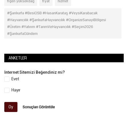
figen yüksekdağ
fiyat
hizmet
#Şanlıurfa #BesiOSB #HasanKarataş #VeysiKarabacak
#Hayvancılık #ŞanlıurfaHayvancılık #OrganizeSanayiBölgesi
#Üretim #Yatırım #TarımVeHayvancılık #Seçim2026
#ŞanlıurfaGündem
ANKETLER
İnternet Sitemizi Beğendiniz mi?
Evet
Hayır
Oy
Sonuçları Görüntüle