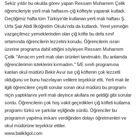
Sekiz yıldır bu okulda görev yapan Ressam Muharrem Çelik
Gündem
öğrencileriyle
yerli malı haftasını çiğ köfteyle yaparak kutladı.
Geçtiğimiz hafta tüm Türkiye’de kutlanan yerli malı haftası Ş.
Tekno Bilim
Urfa Şair Abdi İlköğretim Okulu’nda da kutlandı. Yerel yemeğin
vazgeçilmez yemeklerinden olan çiğ köfte bu defa sınıf
Ekonomi
ortamında öğrencilerin lezzetini korudu. Öğrencilerin ısrarı
üzerine programa dahil ettiğini söyleyen Ressam Muharrem
Galeriler
Çelik ‘’Amacım yerli malı olan ürünleri tanıtmaktı. Bu anlamda
öğrencilerimin isteklerini kırmadım.’’ 5/E sınıfı programına
katılan okul müdürü Bekir Avur ise çiğ köftenin çok lezzetli
Siyaset
olduğunu ve bunu hazırlayan velilere teşekkür etti. Yerli malı ile
ilgili öğrencilere çeşitli sorular soran okul müdürü bu programı
Künye
niçin yaptıklarını yerli malı deyince akıllara ne geldiği gibi sorular
sordu. Öğrencilerin çok hoş vakit geçirdikleri çiğ köfteli kutlama
Yaşam
programı türkü ve şarkılar eşliğinde sürdü. Öğrenciler bu
programın yapılma imkanı verdiğinden dolayı öğretmenleri ve
İletişim
okul müdürüne teşekkür ettiler.
www.balikligol.com
Sağlık