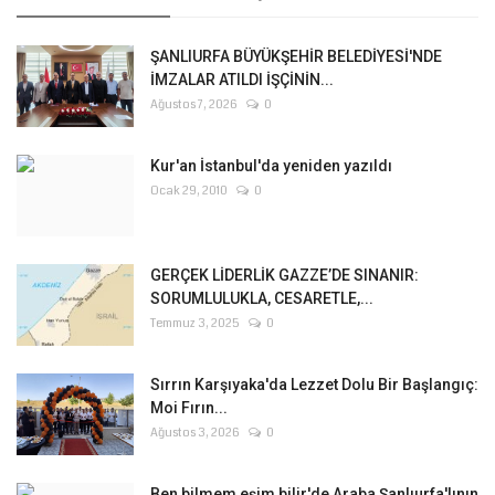
ŞANLIURFA BÜYÜKŞEHİR BELEDİYESİ'NDE
İMZALAR ATILDI İŞÇİNİN...
Ağustos 7, 2026
0
Kur'an İstanbul'da yeniden yazıldı
Ocak 29, 2010
0
GERÇEK LİDERLİK GAZZE’DE SINANIR:
SORUMLULUKLA, CESARETLE,...
Temmuz 3, 2025
0
Sırrın Karşıyaka'da Lezzet Dolu Bir Başlangıç:
Moi Fırın...
Ağustos 3, 2026
0
Ben bilmem eşim bilir'de Araba Şanlıurfa'lının