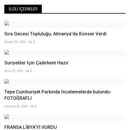
İLGILI İÇERIKLER
Sıra Gecesi Topluluğu, Almanya'da Konser Verdi
Kasım 30, 2010
0
Suriyeliler İçin Çadırkent Hazır
Mart 22, 2012
0
Tepe Cumhuriyet Parkında İncelemelerde bulundu-
FOTOĞRAFLI
Haziran 16, 2014
0
FRANSA LİBYA'YI VURDU