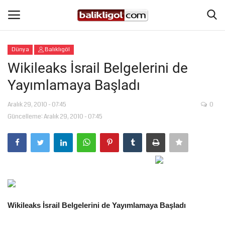
Dünya
Balıklıgöl
Giriş Yap
Kaydol
Wikileaks İsrail Belgelerini de
Yayımlamaya Başladı
Anasayfa
Aralık 29, 2010 - 07:45
0
Köşe Yazıları
Güncelleme: Aralık 29, 2010 - 07:45
Şanlıurfa
Eğitim
Magazin
Wikileaks İsrail Belgelerini de Yayımlamaya Başladı
Spor