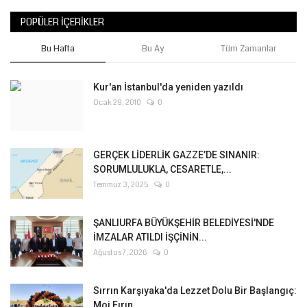
POPÜLER İÇERIKLER
Bu Hafta
Bu Ay
Tüm Zamanlar
Kur'an İstanbul'da yeniden yazıldı
Ocak 29, 2010
0
GERÇEK LİDERLİK GAZZE’DE SINANIR:
SORUMLULUKLA, CESARETLE,...
Temmuz 3, 2025
0
ŞANLIURFA BÜYÜKŞEHİR BELEDİYESİ'NDE
İMZALAR ATILDI İŞÇİNİN...
Ağustos 7, 2026
0
Sırrın Karşıyaka'da Lezzet Dolu Bir Başlangıç:
Moi Fırın...