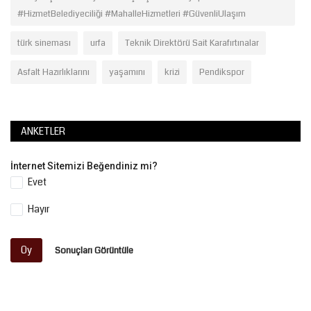
#HizmetBelediyeciliği #MahalleHizmetleri #GüvenliUlaşım
türk sineması
urfa
Teknik Direktörü Sait Karafırtınalar
Asfalt Hazırlıklarını
yaşamını
krizi
Pendikspor
ANKETLER
İnternet Sitemizi Beğendiniz mi?
Evet
Hayır
Oy
Sonuçları Görüntüle