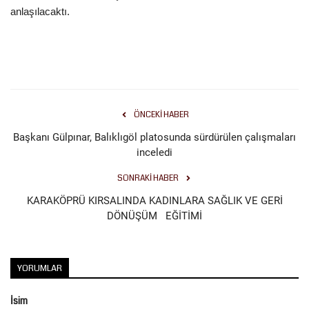
anlaşılacaktı.
ÖNCEKI HABER
Başkanı Gülpınar, Balıklıgöl platosunda sürdürülen çalışmaları
inceledi
SONRAKI HABER
KARAKÖPRÜ KIRSALINDA KADINLARA SAĞLIK VE GERİ
DÖNÜŞÜM EĞİTİMİ
YORUMLAR
İsim