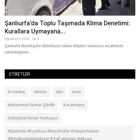
Şanlıurfa’da Toplu Taşımada Klima Denetimi:
Ş
Kurallara Uymayana...
B
Ağustos 4, 2026
0
Te
Şanlıurfa Büyükşehir Belediyesi zabıta ekipleri, kavurucu sıcaklarda
Ya
vatandaşların...
bu
ETIKETLER
iki kardeş
dükkan
altın
cezai
Muhammed Serkan ŞAHİN
Kocaelispor
Onikişubat İdman Yurduspor
#Şanlıurfa #Eyyübiye #KırsalYollar #UlaşımYatırımı
#BüyükşehirBelediyesi #YolÇalışması #Altyapı