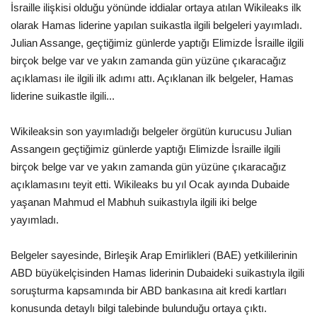
İsraille ilişkisi olduğu yönünde iddialar ortaya atılan Wikileaks ilk
Gündem
olarak Hamas liderine yapılan suikastla ilgili belgeleri yayımladı.
Julian Assange, geçtiğimiz günlerde yaptığı Elimizde İsraille ilgili
Tekno Bilim
birçok belge var ve yakın zamanda gün yüzüne çıkaracağız
açıklaması ile ilgili ilk adımı attı. Açıklanan ilk belgeler, Hamas
Ekonomi
liderine suikastle ilgili...
Galeriler
Wikileaksin son yayımladığı belgeler örgütün kurucusu Julian
Assangeın geçtiğimiz günlerde yaptığı Elimizde İsraille ilgili
birçok belge var ve yakın zamanda gün yüzüne çıkaracağız
Siyaset
açıklamasını teyit etti. Wikileaks bu yıl Ocak ayında Dubaide
yaşanan Mahmud el Mabhuh suikastıyla ilgili iki belge
Künye
yayımladı.
Yaşam
Belgeler sayesinde, Birleşik Arap Emirlikleri (BAE) yetkililerinin
ABD büyükelçisinden Hamas liderinin Dubaideki suikastıyla ilgili
Sağlık
soruşturma kapsamında bir ABD bankasına ait kredi kartları
konusunda detaylı bilgi talebinde bulunduğu ortaya çıktı.
İletişim