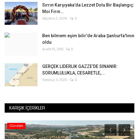
Sırrın Karşıyaka'da Lezzet Dolu Bir Başlangıç:
Moi Fırın...
Ağustos 3, 2026
0
Ben bilmem eşim bilir'de Araba Şanlıurfa'lının
oldu
Aralık 15, 2012
0
GERÇEK LİDERLİK GAZZE’DE SINANIR:
SORUMLULUKLA, CESARETLE,...
Temmuz 3, 2025
0
KARIŞIK İÇERIKLER
Gündem