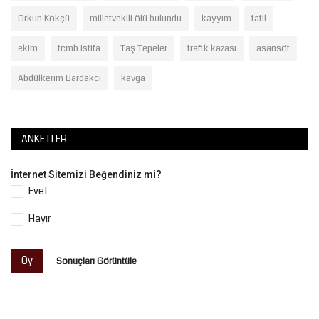
Orkun Kökçü
milletvekili ölü bulundu
kayyım
tatil
ekim
tcmb istifa
Taş Tepeler
trafik kazası
asansöt
Abdülkerim Bardakcı
kavga
ANKETLER
İnternet Sitemizi Beğendiniz mi?
Evet
Hayır
Oy
Sonuçları Görüntüle