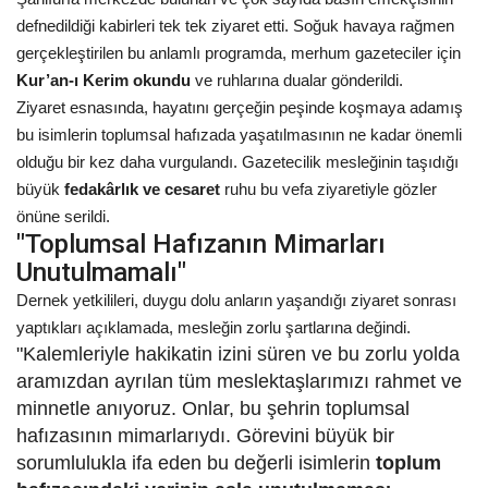
defnedildiği kabirleri tek tek ziyaret etti. Soğuk havaya rağmen
Kültür Sanat
gerçekleştirilen bu anlamlı programda, merhum gazeteciler için
Kur’an-ı Kerim okundu
ve ruhlarına dualar gönderildi.
Ziyaret esnasında, hayatını gerçeğin peşinde koşmaya adamış
bu isimlerin toplumsal hafızada yaşatılmasının ne kadar önemli
olduğu bir kez daha vurgulandı. Gazetecilik mesleğinin taşıdığı
büyük
fedakârlık ve cesaret
ruhu bu vefa ziyaretiyle gözler
önüne serildi.
"Toplumsal Hafızanın Mimarları
Unutulmamalı"
Dernek yetkilileri, duygu dolu anların yaşandığı ziyaret sonrası
yaptıkları açıklamada, mesleğin zorlu şartlarına değindi.
"Kalemleriyle hakikatin izini süren ve bu zorlu yolda
aramızdan ayrılan tüm meslektaşlarımızı rahmet ve
minnetle anıyoruz. Onlar, bu şehrin toplumsal
hafızasının mimarlarıydı. Görevini büyük bir
sorumlulukla ifa eden bu değerli isimlerin
toplum