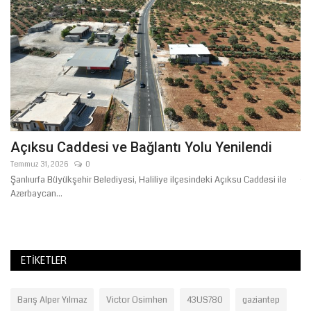
Açıksu Caddesi ve Bağlantı Yolu Yenilendi
B
Y
Temmuz 31, 2026
0
Şanlıurfa Büyükşehir Belediyesi, Haliliye ilçesindeki Açıksu Caddesi ile
Te
Azerbaycan...
Şa
hab
ETIKETLER
Barış Alper Yılmaz
Victor Osimhen
43US780
gaziantep