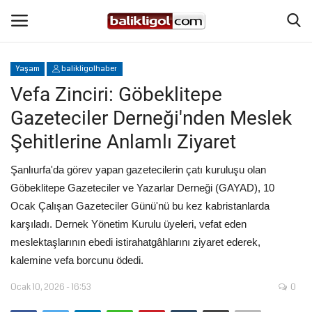
Yaşam
balikligolhaber
Giriş Yap
Kaydol
Vefa Zinciri: Göbeklitepe
Gazeteciler Derneği'nden Meslek
Anasayfa
Şehitlerine Anlamlı Ziyaret
Köşe Yazıları
Şanlıurfa'da görev yapan gazetecilerin çatı kuruluşu olan
Göbeklitepe Gazeteciler ve Yazarlar Derneği (GAYAD), 10
Şanlıurfa
Ocak Çalışan Gazeteciler Günü'nü bu kez kabristanlarda
karşıladı. Dernek Yönetim Kurulu üyeleri, vefat eden
Eğitim
meslektaşlarının ebedi istirahatgâhlarını ziyaret ederek,
kalemine vefa borcunu ödedi.
Magazin
Ocak 10, 2026 - 16:53
0
Spor