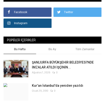
Facebook
Twitter
Instagram
POPÜLER İÇERIKLER
Bu Hafta
Bu Ay
Tüm Zamanlar
ŞANLIURFA BÜYÜKŞEHİR BELEDİYESİ'NDE
İMZALAR ATILDI İŞÇİNİN...
Ağustos 7, 2026
0
Kur'an İstanbul'da yeniden yazıldı
Ocak 29, 2010
0