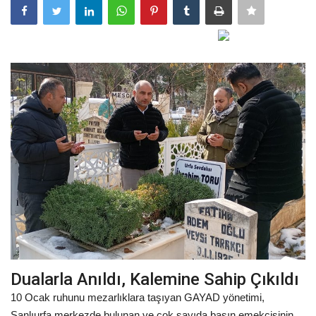
Gündem
Tekno Bilim
Ekonomi
Galeriler
Siyaset
Künye
Yaşam
Sağlık
Dualarla Anıldı, Kalemine Sahip Çıkıldı
10 Ocak ruhunu mezarlıklara taşıyan GAYAD yönetimi,
İletişim
Şanlıurfa merkezde bulunan ve çok sayıda basın emekçisinin