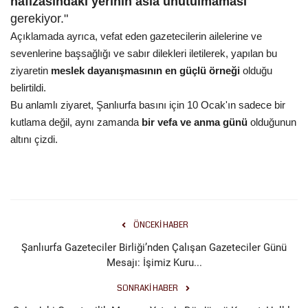
hafızasındaki yerinin asla unutulmaması
gerekiyor."
Açıklamada ayrıca, vefat eden gazetecilerin ailelerine ve
sevenlerine başsağlığı ve sabır dilekleri iletilerek, yapılan bu
ziyaretin
meslek dayanışmasının en güçlü örneği
olduğu
belirtildi.
Bu anlamlı ziyaret, Şanlıurfa basını için 10 Ocak'ın sadece bir
kutlama değil, aynı zamanda
bir vefa ve anma günü
olduğunun
altını çizdi.
ÖNCEKI HABER
Şanlıurfa Gazeteciler Birliği’nden Çalışan Gazeteciler Günü
Mesajı: İşimiz Kuru...
SONRAKI HABER