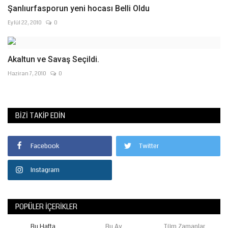
Şanlıurfasporun yeni hocası Belli Oldu
Eylül 22, 2010
0
Akaltun ve Savaş Seçildi.
Haziran 7, 2010
0
BIZI TAKIP EDIN
Facebook
Twitter
Instagram
POPÜLER İÇERIKLER
Bu Hafta
Bu Ay
Tüm Zamanlar