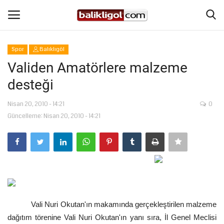
Spor
Balıklıgöl
Giriş Yap
Kaydol
Validen Amatörlere malzeme
desteği
Anasayfa
Nisan 20, 2010 - 14:21
0
Köşe Yazıları
Güncelleme: Nisan 20, 2010 - 14:21
Şanlıurfa
Eğitim
Magazin
Vali Nuri Okutan'ın makamında gerçekleştirilen malzeme
Spor
dağıtım törenine Vali Nuri Okutan'ın yanı sıra, İl Genel Meclisi