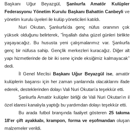
Başkanı Uğur Beyazgül,
Şanlıurfa Amatör Kulüpler
Gündem
Federasyonu Yönetim Kurulu Başkanı Bahattin Canbeyli
ve
yönetim kurulu üyeleri ile kulüp yöneticileri katıldı.
Tekno Bilim
Nuri Okutan, Şanlıurfa'da genç nüfus oranının çok
yüksek olduğunu belirterek, "İnşallah daha güzel günleri birlikte
Ekonomi
yaşayacağız. Bu hususta yeni çalışmalarımız var. Şanlıurfa
genç bir nüfusa sahip. Gençlik merkezleri kuracağız. Diğer alt
Galeriler
yapı hizmetlerinde de bir iki sene içinde eksiğimiz kalmayacak"
dedi.
Siyaset
İl Genel Meclisi
Başkanı Uğur Beyazgül ise
, amatör
kulüplerin başarısı için her zaman yanlarında olacaklarını ifade
Künye
ederek, desteklerinden dolayı Vali Nuri Okutan'a teşekkür etti.
Şanlıurfa Amatör kulüpler birliği de Vali Nuri Okutan'ın il
Yaşam
özel idaresi kanalıyla yaptığı bu yardımdan dolayı teşekkür etti.
Bu arada futbol branşında faaliyet gösteren
25 takıma
Sağlık
18'er çift ayakkabı, krampon, forma ve eşofmandan
oluşan
malzemeler verildi.
İletişim