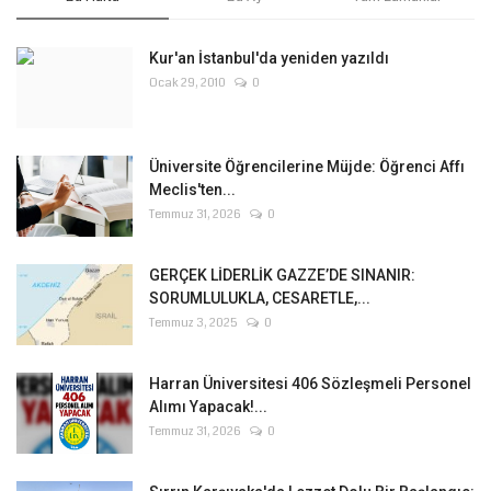
Kur'an İstanbul'da yeniden yazıldı
Ocak 29, 2010
0
Üniversite Öğrencilerine Müjde: Öğrenci Affı
Meclis'ten...
Temmuz 31, 2026
0
GERÇEK LİDERLİK GAZZE’DE SINANIR:
SORUMLULUKLA, CESARETLE,...
Temmuz 3, 2025
0
Harran Üniversitesi 406 Sözleşmeli Personel
Alımı Yapacak!...
Temmuz 31, 2026
0