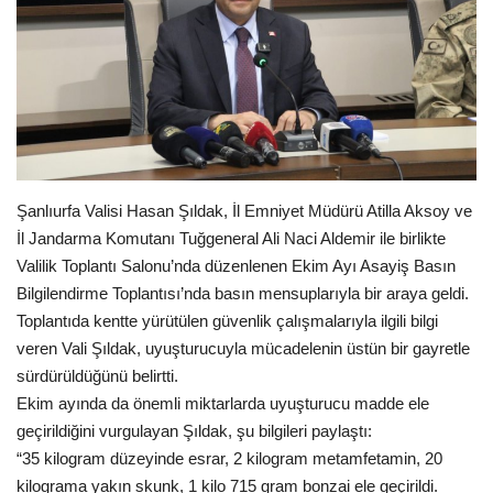
Gündem
Tekno Bilim
Ekonomi
Siyaset
Şanlıurfa Valisi Hasan Şıldak, İl Emniyet Müdürü Atilla Aksoy ve
İl Jandarma Komutanı Tuğgeneral Ali Naci Aldemir ile birlikte
Galeriler
Valilik Toplantı Salonu’nda düzenlenen Ekim Ayı Asayiş Basın
Bilgilendirme Toplantısı’nda basın mensuplarıyla bir araya geldi.
Yaşam
Toplantıda kentte yürütülen güvenlik çalışmalarıyla ilgili bilgi
veren Vali Şıldak, uyuşturucuyla mücadelenin üstün bir gayretle
Künye
sürdürüldüğünü belirtti.
Ekim ayında da önemli miktarlarda uyuşturucu madde ele
Sağlık
geçirildiğini vurgulayan Şıldak, şu bilgileri paylaştı:
“35 kilogram düzeyinde esrar, 2 kilogram metamfetamin, 20
İletişim
kilograma yakın skunk, 1 kilo 715 gram bonzai ele geçirildi.