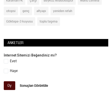
Karaman FK
çarşı
Beykoz Anadoluspor
Mario Lemina
otopsi
genç
altyapı
yeniden refah
Göktepe-3 kuyusu
toplu taşıma
ANKETLER
İnternet Sitemizi Beğendiniz mi?
Evet
Hayır
Oy
Sonuçları Görüntüle