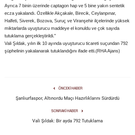
Ayrıca 7 binin üzerinde captagon hap ve 5 bine yakın sentetik
ecza yakalandı. Özellikle Akçakale, Birecik, Ceylanpınar,
Kültür Sanat
Halfeti, Siverek, Bozova, Suruç ve Viranşehir ilçelerinde yüksek
miktarlarda uyuşturucu maddeye el konuldu ve çok sayıda
tutuklama gerçekleştirildi.”
Vali Şıldak, yılın ilk 10 ayında uyuşturucu ticareti suçundan 792
şüphelinin yakalanarak tutuklandığını ifade etti.(RHA Ajans)
ÖNCEKI HABER
Şanlıurfaspor, Altınordu Maçı Hazırlıklarını Sürdürdü
SONRAKI HABER
Vali Şıldak: Bir ayda 792 Tutuklama