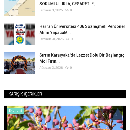
SORUMLULUKLA, CESARETLE,...
Temmuz 3, 2025
0
Harran Üniversitesi 406 Sözleşmeli Personel
Alımı Yapacak!...
Temmuz 31, 2026
0
Sırrın Karşıyaka'da Lezzet Dolu Bir Başlangıç:
Moi Fırın...
Ağustos 3, 2026
0
KARIŞIK İÇERIKLER
Ekonomi