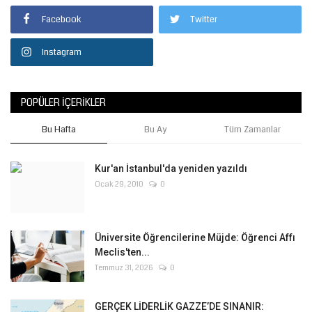
Facebook
Twitter
Instagram
POPÜLER İÇERIKLER
Bu Hafta
Bu Ay
Tüm Zamanlar
Kur'an İstanbul'da yeniden yazıldı
Ocak 29, 2010
0
Üniversite Öğrencilerine Müjde: Öğrenci Affı
Meclis'ten...
Temmuz 31, 2026
0
GERÇEK LİDERLİK GAZZE’DE SINANIR: