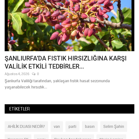
ŞANLIURFA’DA FISTIK HIRSIZLIĞINA KARŞI
B
VALİLİK ETKİLİ TEDBİRLER...
M
Ağustos 4, 2026
0
Te
nde
Şanlıurfa Valiliği tarafından, yaklaşan fıstık hasat sezonunda
Şa
yaşanabilecek hırsızlık...
ilç
ETIKETLER
AHİLİK DUASI NEDİR?
van
parti
basın
Selim Şahin