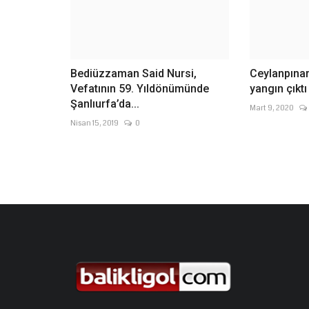
Bediüzzaman Said Nursi,
Ceylanpınar'
Vefatının 59. Yıldönümünde
yangın çıktı
Şanlıurfa’da...
Mart 9, 2020
Nisan 15, 2019
0