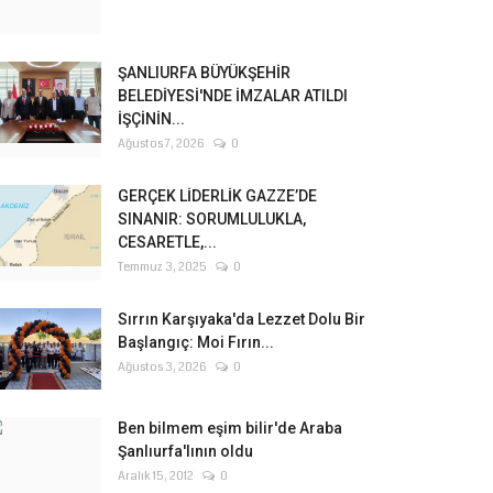
ŞANLIURFA BÜYÜKŞEHİR
BELEDİYESİ'NDE İMZALAR ATILDI
İŞÇİNİN...
Ağustos 7, 2026
0
GERÇEK LİDERLİK GAZZE’DE
SINANIR: SORUMLULUKLA,
CESARETLE,...
Temmuz 3, 2025
0
Sırrın Karşıyaka'da Lezzet Dolu Bir
Başlangıç: Moi Fırın...
Ağustos 3, 2026
0
Ben bilmem eşim bilir'de Araba
Şanlıurfa'lının oldu
Aralık 15, 2012
0