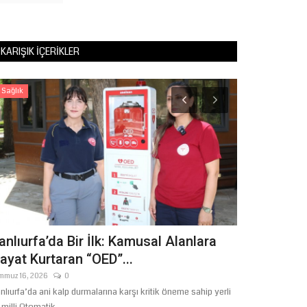
KARIŞIK İÇERIKLER
Sağlık
Gündem
anlıurfa’da Bir İlk: Kamusal Alanlara
Şanlıurfa'd
ayat Kurtaran “OED”...
Uzmanlardan
mmuz 16, 2026
0
Ağustos 1, 2026
nlıurfa’da ani kalp durmalarına karşı kritik öneme sahip yerli