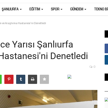
ŞANLIURFA
EĞITIM
SPOR
GÜNDEM
TEKNO B
im ve Araştırma Hastanesi'ni Denetledi
ce Yarısı Şanlıurfa
Hastanesi'ni Denetledi
0