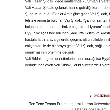
Vali Hasan Şıldak, gece saatlerinde kurumları ziyaret
Vali Hasan Şıldak, gelenek haline getirdiği kurum den
Şube Müdürlüğü Ekipler Amirliğine giden Vali Şıldak, b
telsizle anonsta bulunan Vali Şıldak, "Şanlıurfa'mızı
bulunan bütün personelimize başarılar diliyorum" dedi
Magazin
Eyyübiye ilçesinde bulunan Şanlıurfa Eğitim ve Araşt
hastalarla bir araya gelerek, geçmiş olsun dileklerini il
çalışanları ile de bir araya gelen Vali Şıldak, sağlı
sunulmasının önemine değindi.
Vali Şıldak'ın gece denetimlerinin son durağı ise Eyy
yerinde inceleyen Vali Şıldak, ileriki süreçlerde ziyare
Urfalı Sanatçı İbrahim Tatlıses
Hakkında Şok İddia: Kaza...
ÖNCEKI HAB
Şubat 26, 2026
0
Ten Tene Temas Projesi eğitimi Harran Üniversite
Şanlıurfa'nın yetiştirdiği dünya çapındaki sanatçı İ
Hastanesinde Devam Et