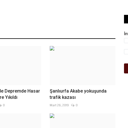
İ
de Depremde Hasar
Şanlıurfa Akabe yokuşunda
e Yıkıldı
trafik kazası
0
Mart 26, 2019
0