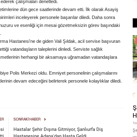
 ederek çalışmaları denetledi.
etimlerine dün gece saatlerinde devam etti. İlk olarak Asayiş
irimleri inceleyerek personele başarılar diledi. Daha sonra
n huzuru ve esenliği için mesai gözetmeksizin görev başındaki
.
Ekonomi
ırma Hastanesi'ne de giden Vali Şıldak, acil servise başvuran
ettiği vatandaşların taleplerini dinledi. Serviste sağlık
k hizmetlerinin herhangi bir aksamaya uğramadan vatandaşlara
übiye Polis Merkezi oldu. Emniyet personelinin çalışmalarını
tlerinin devam edeceğini belirterek personele kolaylıklar diledi.
Şanlıurfa Besi OTB'den Ankara
Ş
Çıkarması
H
ER
SONRAKI HABER
Ağustos 1, 2026
0
Te
si
Hastalar Şehir Dışına Gitmiyor, Şanlıurfa Diş
brahim
Şa
ti
Hastanesine Adana'dan Hasta Geldi