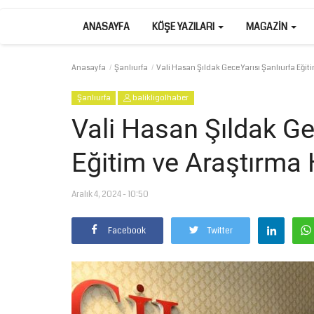
ANASAYFA
KÖŞE YAZILARI
MAGAZIN
Anasayfa
Şanlıurfa
Vali Hasan Şıldak Gece Yarısı Şanlıurfa Eğit
Şanlıurfa
balikligolhaber
Vali Hasan Şıldak Ge
Eğitim ve Araştırma 
Aralık 4, 2024 - 10:50
Facebook
Twitter