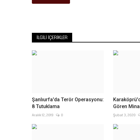
İLGILI İÇERIKLER
Şanlıurfa'da Terör Operasyonu:
Karaköprü'
8 Tutuklama
Gören Minar
Aralık 12, 2019
0
Şubat 3, 2020