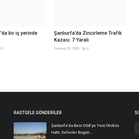
da bir iş yerinde
Şanlıurfa’da Zincirleme Trafik
Kazası: 7 Yaralı
0
Temmuz 19, 2019
0
RASTGELE GÖNDERILER
S
Şanlıurfa’da Besi OSB’ye Yeni Otobüs
Hattı: Seferler Bugün...