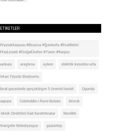
 milli Otomatik...
ETIKETLER
#YaylakKarpuzu #Bozova #Şanlıurfa #FıratNehri
#YazLezzeti #DoğalÜretim #Tarım #Karpuz
bankası
araştırna
eylem
elektrik kesintisi urfa
Firkan Tüysüz Stadyumu
Berat gecesinde gerçekleşen 5 önemli haslet
Ogundu
sagopa
Celeleddin-i Rumi Bulvarı
birecik
Teknik Direktörü Sait Karafırtınalar
Neolitik
Viranşehir Belediyespor
gaziantep