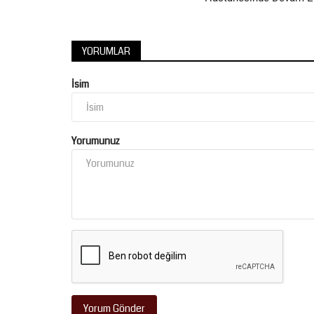
Tatlıses'in eski menajeri...
YORUMLAR
İsim
Yorumunuz
Yorum Gönder