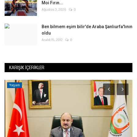
Moi Fırın...
Ağustos 3, 2026
0
Ben bilmem eşim bilir'de Araba Şanlıurfa'lının
oldu
Aralık 15, 2012
0
KARIŞIK İÇERIKLER
Yaşam