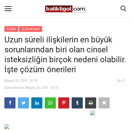
Sağlık
Balıklıgöl
Giriş Yap
Kaydol
Uzun süreli ilişkilerin en büyük
sorunlarından biri olan cinsel
Anasayfa
isteksizliğin birçok nedeni olabilir.
Köşe Yazıları
İşte çözüm önerileri
Eğitim
Mayıs 25, 2011 - 10:19
0
Güncelleme: Mayıs 25, 2011 - 10:19
Magazin
Şanlıurfa
Spor