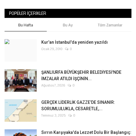
POPÜLER İÇERIKLER
Bu Hafta
Bu Ay
Tüm Zamanlar
Kur'an İstanbul'da yeniden yazıldı
Ocak 29, 2010
0
ŞANLIURFA BÜYÜKŞEHİR BELEDİYESİ'NDE
İMZALAR ATILDI İŞÇİNİN...
Ağustos 7, 2026
0
GERÇEK LİDERLİK GAZZE’DE SINANIR:
SORUMLULUKLA, CESARETLE,...
Temmuz 3, 2025
0
Sırrın Karşıyaka'da Lezzet Dolu Bir Başlangıç: