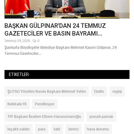
BAŞKAN GÜLPINAR’DAN 24 TEMMUZ
Ş
GAZETECİLER VE BASIN BAYRAMI...
Te
Temmuz 24, 2026
0
Şanlıurfa Büyükşehir Belediye Başkanı Mehmet Kasım Gülpınar, 24
Temmuz Gazeteciler...
ETIKETLER
ŞUTSO Yönetim Kurulu Başkanı Mehmet Yetim
Diallo
reglaj
Kırıkkale FK
Pendikspor
TFF Başkanı İbrahim Ethem Hacıosmanoğlu
preseli pamuk
bıçaklı saldırı
para
tatil
birinci
hava durumu