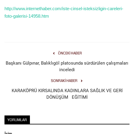
http://www.internethaber.com/iste-cinsel-isteksizligin-careleri-
Gündem
foto-galerisi-14958.htm
Tekno Bilim
Ekonomi
ÖNCEKI HABER
Galeriler
Başkanı Gülpınar, Balıklıgöl platosunda sürdürülen çalışmaları
inceledi
Siyaset
SONRAKI HABER
Künye
KARAKÖPRÜ KIRSALINDA KADINLARA SAĞLIK VE GERİ
DÖNÜŞÜM EĞİTİMİ
Yaşam
Sağlık
YORUMLAR
İletişim