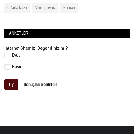
urfada kaza
Vorobjovas
konser
ANKETLER
İnternet Sitemizi Beğendiniz mi?
Evet
Hayır
Oy
Sonuçları Görüntüle