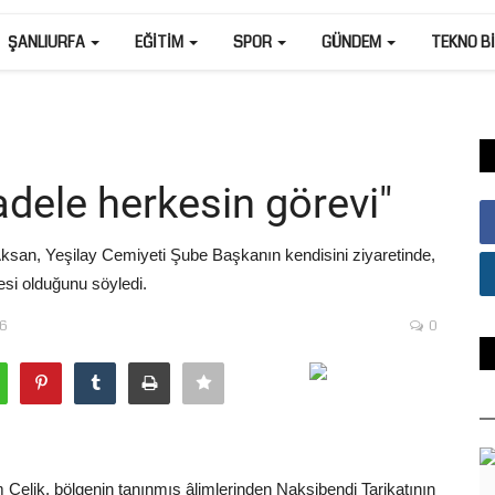
ŞANLIURFA
EĞITIM
SPOR
GÜNDEM
TEKNO B
dele herkesin görevi"
n Aksan, Yeşilay Cemiyeti Şube Başkanın kendisini ziyaretinde,
si olduğunu söyledi.
46
0
Çelik, bölgenin tanınmış âlimlerinden Nakşibendi Tarikatının