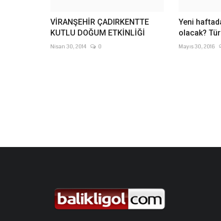
VİRANŞEHİR ÇADIRKENTTE
Yeni haftad
KUTLU DOĞUM ETKİNLİĞİ
olacak? Türk
Nisan 30, 2014
0
Mayıs 30, 2016