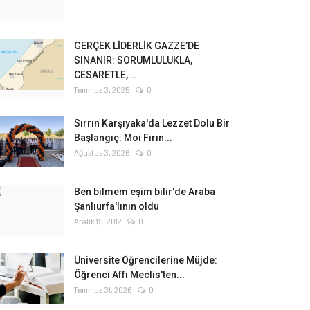
GERÇEK LİDERLİK GAZZE’DE
SINANIR: SORUMLULUKLA,
CESARETLE,...
Temmuz 3, 2025
0
Sırrın Karşıyaka'da Lezzet Dolu Bir
Başlangıç: Moi Fırın...
Ağustos 3, 2026
0
Ben bilmem eşim bilir'de Araba
Şanlıurfa'lının oldu
Aralık 15, 2012
0
Üniversite Öğrencilerine Müjde:
Öğrenci Affı Meclis'ten...
Temmuz 31, 2026
0