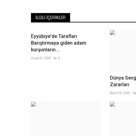
İLGILI İÇERIKLER
Eyyübiye'de Tarafları
Barıştırmaya giden adam
kurşunların...
Ocak 12, 2018
0
Dünya Sevgi
Zararları
Mart 29, 2015