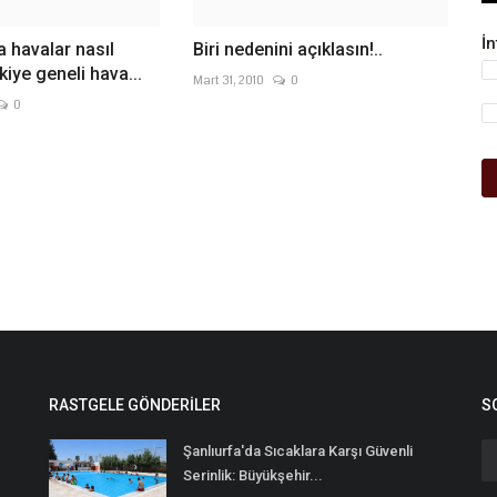
İ
a havalar nasıl
Biri nedenini açıklasın!..
iye geneli hava...
Mart 31, 2010
0
0
RASTGELE GÖNDERILER
S
Şanlıurfa'da Sıcaklara Karşı Güvenli
Serinlik: Büyükşehir...