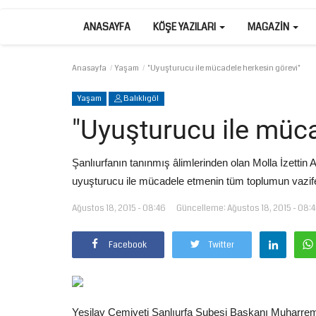
ANASAYFA
KÖŞE YAZILARI
MAGAZIN
Anasayfa
Yaşam
"Uyuşturucu ile mücadele herkesin görevi"
Yaşam
Balıklıgöl
"Uyuşturucu ile müca
Şanlıurfanın tanınmış âlimlerinden olan Molla İzetti
uyuşturucu ile mücadele etmenin tüm toplumun vazife
Ağustos 18, 2015 - 08:46
Güncelleme: Ağustos 18, 2015 - 08:
Facebook
Twitter
Yeşilay Cemiyeti Şanlıurfa Şubesi Başkanı Muharrem 