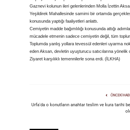
Gaznevi kolunun ileri gelenlerinden Molla İzettin Aksan
Yeşildirek Mahallesinde samimi bir ortamda gerçekle
konusunda yaptığı faaliyetleri anlattı.
Cemiyetin madde bağımlılığı konusunda attığı adımları
mücadele etmenin sadece cemiyetin değil, tüm toplumu
Toplumda yanlış yollara tevessül edenleri uyarma nok
eden Aksan, devletin uyuşturucu satıcılarına yönelik c
Ziyaret karşılıklı temennilerle sona erdi. (İLKHA)
ÖNCEKI HAB
Urfa'da o konutların anahtar teslim ve kura tarihi be
ol