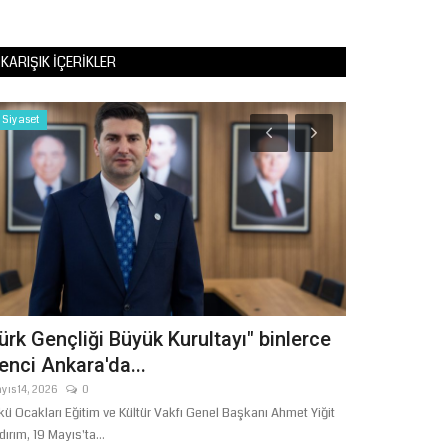
KARIŞIK İÇERIKLER
Siyaset
Siyaset
ürk Gençliği Büyük Kurultayı" binlerce
CHP’de Kuru
enci Ankara'da...
Kritik Sena
yıs 14, 2026
0
Mayıs 15, 2026
kü Ocakları Eğitim ve Kültür Vakfı Genel Başkanı Ahmet Yiğit
Cumhuriyet Halk P
ldırım, 19 Mayıs'ta...
hukuken geçersiz 