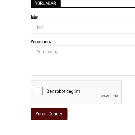
YORUMLAR
İsim
Köşe Yazıları
Yorumunuz
HER CANLI ÖLÜMÜ TADACAKT
Ağustos 5, 2026
0
Yorum Gönder