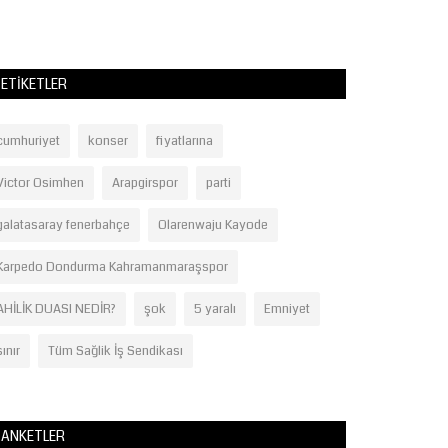
ETIKETLER
cumhuriyet
konser
fiyatlarına
Victor Osimhen
Arapgirspor
parti
galatasaray fenerbahçe
Olarenwaju Kayode
Karpedo Dondurma Kahramanmaraşspor
AHİLİK DUASI NEDİR?
şok
5 yaralı
Emniyet
sınır
Tüm Sağlik İş Sendikası
ANKETLER