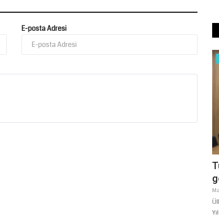
E-posta Adresi
Köşe Yazıları
KURAN'A GÖRE MÜMİNLERİN
SIFATLARI
Temmuz 14, 2026
0
IR
T
g
Ma
Ül
Yı