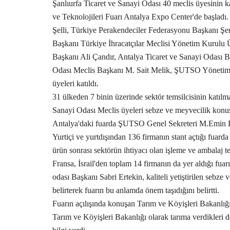
Şanlıurfa Ticaret ve Sanayi Odası 40 meclis üyesinin k
ve Teknolojileri Fuarı Antalya Expo Center'de başladı
Şelli, Türkiye Perakendeciler Federasyonu Başkanı Şer
Başkanı Türkiye İhracatçılar Meclisi Yönetim Kurulu
Başkanı Ali Çandır, Antalya Ticaret ve Sanayi Odası 
Odası Meclis Başkanı M. Sait Melik, ŞUTSO Yönetim K
üyeleri katıldı.
31 ülkeden 7 binin üzerinde sektör temsilcisinin katılma
Sanayi Odası Meclis üyeleri sebze ve meyvecilik konusun
Antalya'daki fuarda ŞUTSO Genel Sekreteri M.Emin B
Yurtiçi ve yurtdışından 136 firmanın stant açtığı fuarda
ürün sonrası sektörün ihtiyacı olan işleme ve ambalaj tek
Fransa, İsrail'den toplam 14 firmanın da yer aldığı fuarın
odası Başkanı Sabri Ertekin, kaliteli yetiştirilen sebze 
belirterek fuarın bu anlamda önem taşıdığını belirtti.
Fuarın açılışında konuşan Tarım ve Köyişleri Bakanlığı
Tarım ve Köyişleri Bakanlığı olarak tarıma verdikleri d