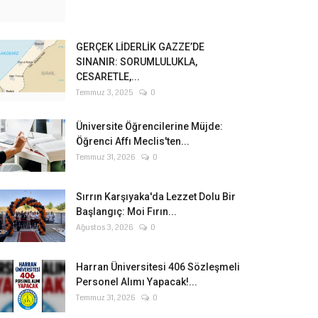
GERÇEK LİDERLİK GAZZE’DE
SINANIR: SORUMLULUKLA,
CESARETLE,...
Temmuz 3, 2025
0
Üniversite Öğrencilerine Müjde:
Öğrenci Affı Meclis'ten...
Temmuz 31, 2026
0
Sırrın Karşıyaka'da Lezzet Dolu Bir
Başlangıç: Moi Fırın...
Ağustos 3, 2026
0
Harran Üniversitesi 406 Sözleşmeli
Personel Alımı Yapacak!...
Temmuz 31, 2026
0