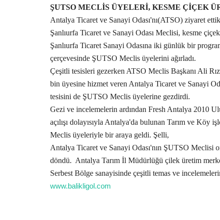
ŞUTSO MECLİS ÜYELERİ, KESME ÇİÇEK Ü
Antalya Ticaret ve Sanayi Odası'nı(ATSO) ziyaret ettik
Şanlıurfa Ticaret ve Sanayi Odası Meclisi, kesme çiçekle
Şanlıurfa Ticaret Sanayi Odasına iki günlük bir progr
çerçevesinde ŞUTSO Meclis üyelerini ağırladı.
Çeşitli tesisleri gezerken ATSO Meclis Başkanı Ali Rı
bin üyesine hizmet veren Antalya Ticaret ve Sanayi O
tesisini de ŞUTSO Meclis üyelerine gezdirdi.
Gezi ve incelemelerin ardından Fresh Antalya 2010 Ulu
açılışı dolayısıyla Antalya'da bulunan Tarım ve Köy iş
Meclis üyeleriyle bir araya geldi. Şelli,
Antalya Ticaret ve Sanayi Odası'nın ŞUTSO Meclisi on
döndü.
Antalya Tarım İl Müdürlüğü çilek üretim mer
Serbest Bölge sanayisinde çeşitli temas ve incelemeler
www.balikligol.com