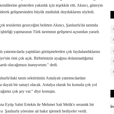
kendilerine gösterilen yakınlık için teşekkür etti. Akıncı, güneyin
 giderek gelişmesinden büyük mutluluk duyduklarını söyledi.
ek tesislerini gezeceğini belirten Akıncı, Şanlıurfa'da tarımda
şbirliği yapmasının Türk tarımının gelişmesi açısından yararlı
 yatırımcılarla yaptıkları görüşmelerden çok faydalandıklarını
rkiye'nin önü çok açık. Birbirimizin ayağına dolanmadığımız
rılı olacağımıza inanıyorum." dedi.
urfa'daki tarım sektörünün Antalyalı yatırımcılardan
a dayalı bir sanayi olacak. Antalya olarak bu konuda çok yol
cağımız çok şey var." diye konuştu.
na Eyüp Sabri Ertekin ile Mehmet Sait Melik'e seramik bir
İ
ya
Şanlıurfa yöresine ait bakır işlemeli hediyeler verdi.