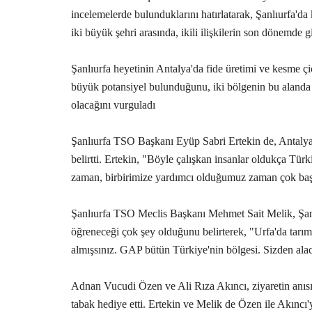
incelemelerde bulunduklarını hatırlatarak, Şanlıurfa'da 
iki büyük şehri arasında, ikili ilişkilerin son dönemde
Şanlıurfa heyetinin Antalya'da fide üretimi ve kesme çiç
büyük potansiyel bulunduğunu, iki bölgenin bu alanda i
olacağını vurguladı
Şanlıurfa TSO Başkanı Eyüp Sabri Ertekin de, Antalyalı
belirtti. Ertekin, "Böyle çalışkan insanlar oldukça Tü
zaman, birbirimize yardımcı olduğumuz zaman çok başa
Şanlıurfa TSO Meclis Başkanı Mehmet Sait Melik, Şanlı
öğreneceği çok şey olduğunu belirterek, "Urfa'da tarım
almışsınız. GAP bütün Türkiye'nin bölgesi. Sizden ala
Adnan Vucudi Özen ve Ali Rıza Akıncı, ziyaretin anısı
tabak hediye etti. Ertekin ve Melik de Özen ile Akıncı'