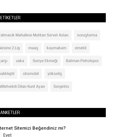
ETIKETLER
Fatmacık Mahallesi Muhtarı Servet Aslan
soruşturma
Nesine 2.Lig
maaş
kaymakam
emekli
çarşı
vaka
Suriye Ekmeği
Batman Petrolspor
balıklıgöl
otomobil
yükseliş
Milletvekili Dilan Kunt Ayan
Serginho
ANKETLER
nternet Sitemizi Beğendiniz mi?
Evet