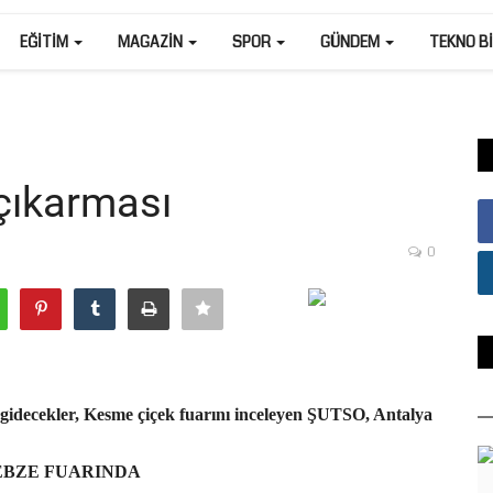
EĞITIM
MAGAZIN
SPOR
GÜNDEM
TEKNO B
çıkarması
0
 gidecekler, Kesme çiçek fuarını inceleyen ŞUTSO, Antalya
EBZE FUARINDA