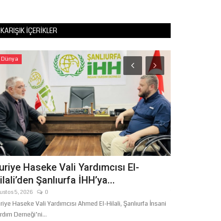
KARIŞIK İÇERIKLER
Dünya
Tekno Bilim
uriye Haseke Vali Yardımcısı El-
Şanlıurfa V
ilali’den Şanlıurfa İHH’ya...
TEKNOFEST 2
ustos 5, 2026
0
Temmuz 1, 2026
riye Haseke Vali Yardımcısı Ahmed El-Hilali, Şanlıurfa İnsani
Şanlıurfa Valisi 
rdım Derneği’ni...
olan TEKNOFEST iç