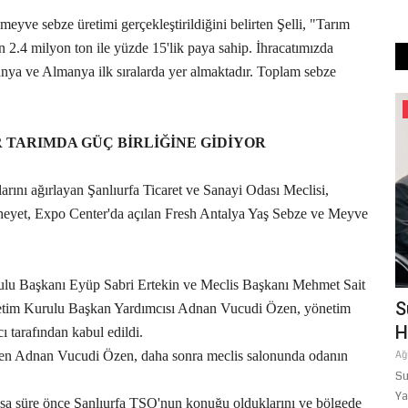
eyve sebze üretimi gerçekleştirildiğini belirten Şelli, "Tarım
n 2.4 milyon ton ile yüzde 15'lik paya sahip. İhracatımızda
ya ve Almanya ilk sıralarda yer almaktadır. Toplam sebze
Spor
 TARIMDA GÜÇ BİRLİĞİNE GİDİYOR
rını ağırlayan Şanlıurfa Ticaret ve Sanayi Odası Meclisi,
n heyet, Expo Center'da açılan Fresh Antalya Yaş Sebze ve Meyve
ulu Başkanı Eyüp Sabri Ertekin ve Meclis Başkanı Mehmet Sait
di:
BÜYÜKŞEHİR'İN YÜZME HAVUZLARI
S
netim Kurulu Başkan Yardımcısı Adnan Vucudi Özen, yönetim
ÇOCUKLARIN YÜZÜNÜ GÜLDÜRÜYOR
H
 tarafından kabul edildi.
iren Adnan Vucudi Özen, daha sonra meclis salonunda odanın
Temmuz 24, 2026
0
Ağ
ndan ebelik
Hava sıcaklıklarının her geçen gün arttığı Şanlıurfa'da,
Su
Büyükşehir Belediyesi tarafından...
Ya
sa süre önce Şanlıurfa TSO'nun konuğu olduklarını ve bölgede