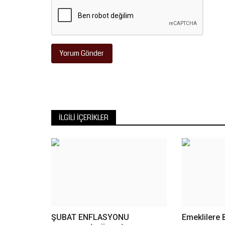
Yorum Gönder
İLGILI İÇERIKLER
ŞUBAT ENFLASYONU
Emeklilere