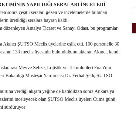
RETİMİNİN YAPILDIĞI SERALARI İNCELEDİ
ten sonra çeşitli seraları gezen ve incelemelerde bulunan
rin üretildiği seralara hayran kaldı.
am düzenleyen Antalya Ticaret ve Sanayi Odası, bu programlar
za Akıncı ŞUTSO Meclis üyelerine eşlik etti. 100 personelle 30
dasının 133 meclis üyesinin bulunduğunu aktaran Akıncı, kendi
slararası Meyve Sebze, Lojistik ve Teknolojileri Fuarı'nın
leri Bakanlığı Müsteşar Yardımcısı Dr. Ferhat Şelli, ŞUTSO
uruna verdiği akşam yeğine de katıldıktan sonra Ankara'ya
kezlerini inceleyecek olan ŞUTSO Meclis üyeleri Cuma günü
ini sürdürüyor