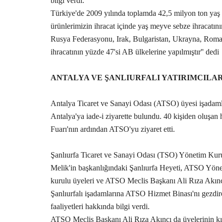
bilgi verdi.
Türkiye'de 2009 yılında toplamda 42,5 milyon ton yaş m
ürünlerimizin ihracat içinde yaş meyve sebze ihracatını
Rusya Federasyonu, Irak, Bulgaristan, Ukrayna, Roman
ihracatının yüzde 47'si AB ülkelerine yapılmıştır'' dedi
Eğitim
ANTALYA VE ŞANLIURFALI YATIRIMCILAR
Antalya Ticaret ve Sanayi Odası (ATSO) üyesi işadamla
Antalya'ya iade-i ziyarette bulundu. 40 kişiden oluşa
Fuarı'nın ardından ATSO'yu ziyaret etti.
Şanlıurfa Ticaret ve Sanayi Odası (TSO) Yönetim Kur
Milletvekili Yazmacı müjdeyi ver
Melik'in başkanlığındaki Şanlıurfa Heyeti, ATSO Yö
“Viranşehir Sağlık...
kurulu üyeleri ve ATSO Meclis Başkanı Ali Rıza Akıncı
Şanlıurfalı işadamlarına ATSO Hizmet Binası'nı gezd
Temmuz 8, 2026
0
Yazmacı’nın girişimiyle hemşirelik bölümünün ardı
faaliyetleri hakkında bilgi verdi.
bölümü de öğrenci kabulüne...
ATSO Meclis Başkanı Ali Rıza Akıncı da üyelerinin kı