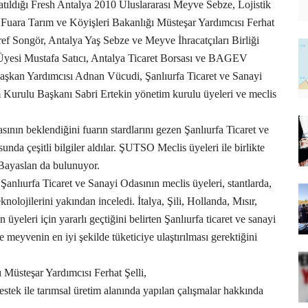
atıldığı Fresh Antalya 2010 Uluslararası Meyve Sebze, Lojistik
. Fuara Tarım ve Köyişleri Bakanlığı Müsteşar Yardımcısı Ferhat
ef Songör, Antalya Yaş Sebze ve Meyve İhracatçıları Birliği
 Üyesi Mustafa Satıcı, Antalya Ticaret Borsası ve BAGEV
Başkan Yardımcısı Adnan Vücudi, Şanlıurfa Ticaret ve Sanayi
urulu Başkanı Sabri Ertekin yönetim kurulu üyeleri ve meclis
sının beklendiğini fuarın stardlarını gezen Şanlıurfa Ticaret ve
da çeşitli bilgiler aldılar. ŞUTSO Meclis üyeleri ile birlikte
ayaslan da bulunuyor.
 Şanlıurfa Ticaret ve Sanayi Odasının meclis üyeleri, stantlarda,
nolojilerini yakından inceledi. İtalya, Şili, Hollanda, Mısır,
 üyeleri için yararlı geçtiğini belirten Şanlıurfa ticaret ve sanayi
ve meyvenin en iyi şekilde tüketiciye ulaştırılması gerektiğini
 Müsteşar Yardımcısı Ferhat Şelli,
estek ile tarımsal üretim alanında yapılan çalışmalar hakkında