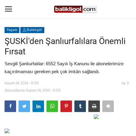
Yaşam
Balıklıgöl
Giriş Yap
Kaydol
ŞUSKİ'den Şanlıurfalılara Önemli
Fırsat
Anasayfa
Sevgili Şanlıurfalılar: 6552 Sayılı İş Kanunu ile abonelerimize
Köşe Yazıları
kaçırılmaması gereken pek çok imkân sağlandı.
Kasım 14, 2014 - 11:09
0
Magazin
Güncelleme: Kasım 14, 2014 - 11:09
Şanlıurfa
Eğitim
Spor