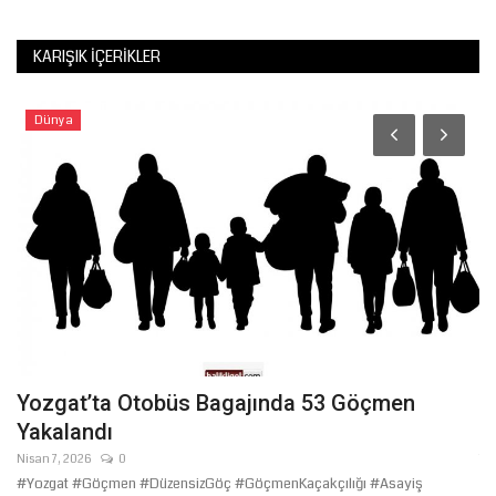
KARIŞIK İÇERIKLER
Dünya
Yozgat’ta Otobüs Bagajında 53 Göçmen
M
Yakalandı
B
Nisan 7, 2026
0
Te
#Yozgat #Göçmen #DüzensizGöç #GöçmenKaçakçılığı #Asayiş
Öl