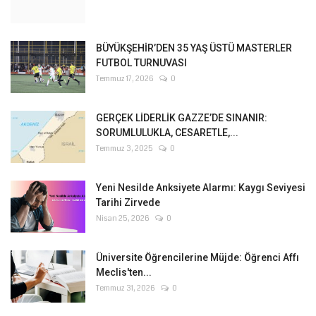
BÜYÜKŞEHİR’DEN 35 YAŞ ÜSTÜ MASTERLER
FUTBOL TURNUVASI
Temmuz 17, 2026
0
GERÇEK LİDERLİK GAZZE’DE SINANIR:
SORUMLULUKLA, CESARETLE,...
Temmuz 3, 2025
0
Yeni Nesilde Anksiyete Alarmı: Kaygı Seviyesi
Tarihi Zirvede
Nisan 25, 2026
0
Üniversite Öğrencilerine Müjde: Öğrenci Affı
Meclis'ten...
Temmuz 31, 2026
0