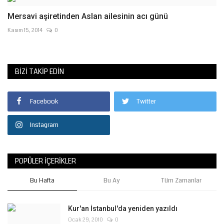
Mersavi aşiretinden Aslan ailesinin acı günü
Kasım 15, 2014
0
BIZI TAKIP EDIN
Facebook
Twitter
Instagram
POPÜLER İÇERIKLER
Bu Hafta
Bu Ay
Tüm Zamanlar
Kur'an İstanbul'da yeniden yazıldı
Ocak 29, 2010
0