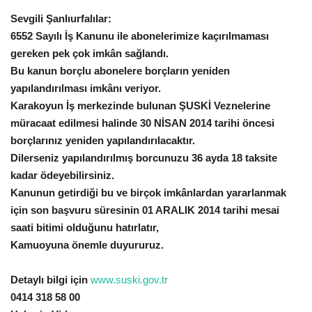
Sevgili Şanlıurfalılar:
Gündem
6552 Sayılı İş Kanunu ile abonelerimize kaçırılmaması
gereken pek çok imkân sağlandı.
Tekno Bilim
Bu kanun borçlu abonelere borçların yeniden
yapılandırılması imkânı veriyor.
Ekonomi
Karakoyun İş merkezinde bulunan ŞUSKİ Veznelerine
müracaat edilmesi halinde 30 NİSAN 2014 tarihi öncesi
Siyaset
borçlarınız yeniden yapılandırılacaktır.
Dilerseniz yapılandırılmış borcunuzu 36 ayda 18 taksite
Galeriler
kadar ödeyebilirsiniz.
Kanunun getirdiği bu ve birçok imkânlardan yararlanmak
Yaşam
için son başvuru süresinin 01 ARALIK 2014 tarihi mesai
saati bitimi olduğunu hatırlatır,
Künye
Kamuoyuna önemle duyururuz.
Sağlık
Detaylı bilgi için
www.suski.gov.tr
0414 318 58 00
İletişim