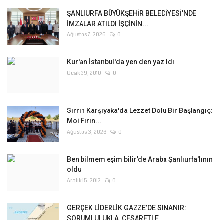
ŞANLIURFA BÜYÜKŞEHİR BELEDİYESİ'NDE
İMZALAR ATILDI İŞÇİNİN...
Ağustos 7, 2026
0
Kur'an İstanbul'da yeniden yazıldı
Ocak 29, 2010
0
Sırrın Karşıyaka'da Lezzet Dolu Bir Başlangıç:
Moi Fırın...
Ağustos 3, 2026
0
Ben bilmem eşim bilir'de Araba Şanlıurfa'lının
oldu
Aralık 15, 2012
0
GERÇEK LİDERLİK GAZZE’DE SINANIR:
SORUMLULUKLA, CESARETLE,...