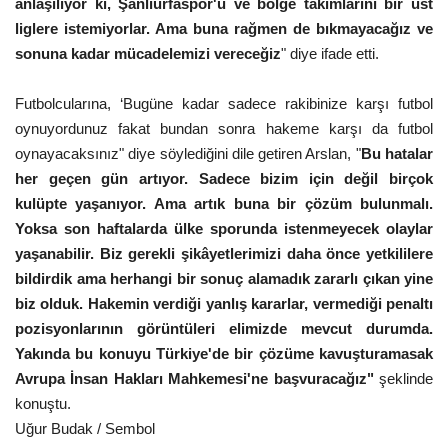
anlaşılıyor ki, Şanlıurfaspor'u ve bölge takımlarını bir üst
liglere istemiyorlar. Ama buna rağmen de bıkmayacağız ve
Kültür Sanat
sonuna kadar mücadelemizi vereceğiz
" diye ifade etti.
Futbolcularına, ‘Bugüne kadar sadece rakibinize karşı futbol
oynuyordunuz fakat bundan sonra hakeme karşı da futbol
oynayacaksınız" diye söylediğini dile getiren Arslan, "
Bu hatalar
her geçen gün artıyor. Sadece bizim için değil birçok
kulüpte yaşanıyor. Ama artık buna bir çözüm bulunmalı.
Yoksa son haftalarda ülke sporunda istenmeyecek olaylar
yaşanabilir. Biz gerekli şikâyetlerimizi daha önce yetkililere
bildirdik ama herhangi bir sonuç alamadık zararlı çıkan yine
biz olduk. Hakemin verdiği yanlış kararlar, vermediği penaltı
pozisyonlarının görüntüleri elimizde mevcut durumda.
Yakında bu konuyu Türkiye'de bir çözüme kavuşturamasak
Avrupa İnsan Hakları Mahkemesi'ne başvuracağız"
şeklinde
konuştu.
Uğur Budak / Sembol