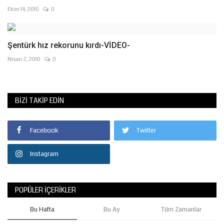
Ekim 14, 2010
0
Şentürk hız rekorunu kırdı-VİDEO-
Nisan 2, 2010
0
BIZI TAKIP EDIN
Facebook
Twitter
Instagram
POPÜLER İÇERIKLER
Bu Hafta
Bu Ay
Tüm Zamanlar