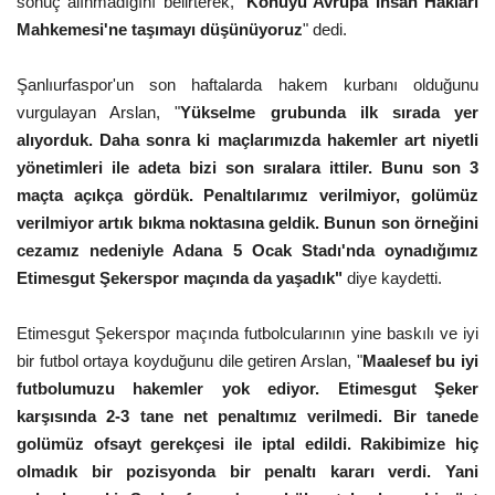
sonuç alınmadığını belirterek, "
Konuyu Avrupa İnsan Hakları
Mahkemesi'ne taşımayı düşünüyoruz
" dedi.
Gündem
Şanlıurfaspor'un son haftalarda hakem kurbanı olduğunu
Tekno Bilim
vurgulayan Arslan, "
Yükselme grubunda ilk sırada yer
alıyorduk. Daha sonra ki maçlarımızda hakemler art niyetli
Ekonomi
yönetimleri ile adeta bizi son sıralara ittiler. Bunu son 3
maçta açıkça gördük. Penaltılarımız verilmiyor, golümüz
Siyaset
verilmiyor artık bıkma noktasına geldik. Bunun son örneğini
cezamız nedeniyle Adana 5 Ocak Stadı'nda oynadığımız
Galeriler
Etimesgut Şekerspor maçında da yaşadık"
diye kaydetti.
Yaşam
Etimesgut Şekerspor maçında futbolcularının yine baskılı ve iyi
bir futbol ortaya koyduğunu dile getiren Arslan, "
Maalesef bu iyi
Künye
futbolumuzu hakemler yok ediyor. Etimesgut Şeker
karşısında 2-3 tane net penaltımız verilmedi. Bir tanede
Sağlık
golümüz ofsayt gerekçesi ile iptal edildi. Rakibimize hiç
olmadık bir pozisyonda bir penaltı kararı verdi. Yani
İletişim