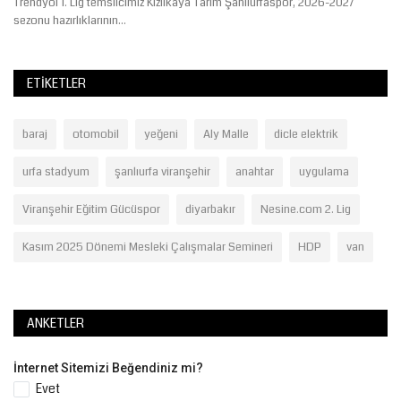
Trendyol 1. Lig temsilcimiz Kızılkaya Tarım Şanlıurfaspor, 2026-2027
sezonu hazırlıklarının...
ETIKETLER
baraj
otomobil
yeğeni
Aly Malle
dicle elektrik
urfa stadyum
şanlıurfa viranşehir
anahtar
uygulama
Viranşehir Eğitim Gücüspor
diyarbakır
Nesine.com 2. Lig
Kasım 2025 Dönemi Mesleki Çalışmalar Semineri
HDP
van
ANKETLER
İnternet Sitemizi Beğendiniz mi?
Evet