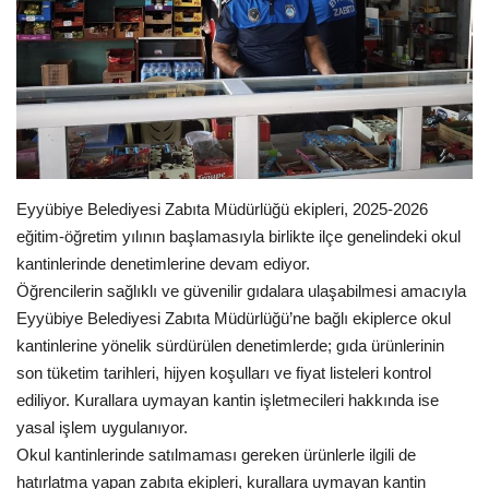
Gündem
Tekno Bilim
Ekonomi
Siyaset
Eyyübiye Belediyesi Zabıta Müdürlüğü ekipleri, 2025-2026
eğitim-öğretim yılının başlamasıyla birlikte ilçe genelindeki okul
Galeriler
kantinlerinde denetimlerine devam ediyor.
Öğrencilerin sağlıklı ve güvenilir gıdalara ulaşabilmesi amacıyla
Yaşam
Eyyübiye Belediyesi Zabıta Müdürlüğü’ne bağlı ekiplerce okul
kantinlerine yönelik sürdürülen denetimlerde; gıda ürünlerinin
Künye
son tüketim tarihleri, hijyen koşulları ve fiyat listeleri kontrol
ediliyor. Kurallara uymayan kantin işletmecileri hakkında ise
Sağlık
yasal işlem uygulanıyor.
Okul kantinlerinde satılmaması gereken ürünlerle ilgili de
İletişim
hatırlatma yapan zabıta ekipleri, kurallara uymayan kantin