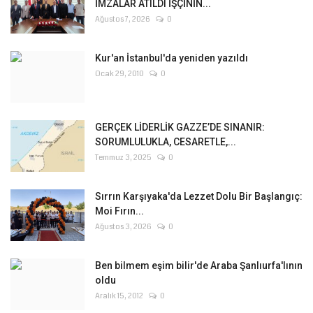
İMZALAR ATILDI İŞÇİNİN...
Ağustos 7, 2026
0
Kur'an İstanbul'da yeniden yazıldı
Ocak 29, 2010
0
GERÇEK LİDERLİK GAZZE’DE SINANIR:
SORUMLULUKLA, CESARETLE,...
Temmuz 3, 2025
0
Sırrın Karşıyaka'da Lezzet Dolu Bir Başlangıç:
Moi Fırın...
Ağustos 3, 2026
0
Ben bilmem eşim bilir'de Araba Şanlıurfa'lının
oldu
Aralık 15, 2012
0