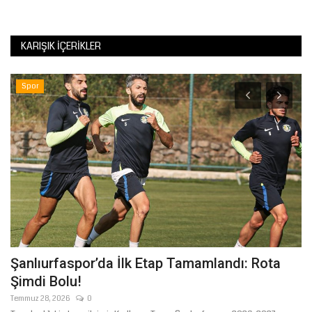
KARIŞIK İÇERIKLER
Spor
Şanlıurfaspor’da İlk Etap Tamamlandı: Rota
Ş
Şimdi Bolu!
Y
Temmuz 28, 2026
0
Ma