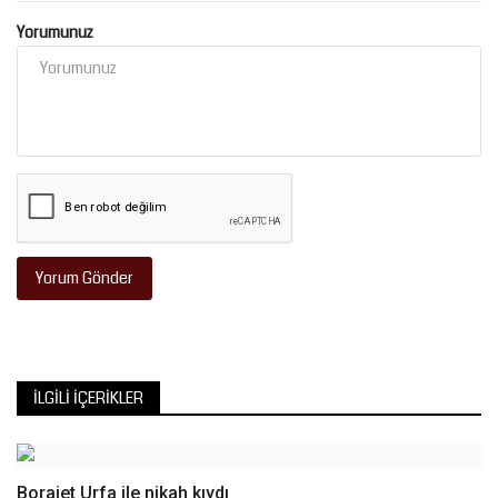
Yorumunuz
Yorum Gönder
İLGILI İÇERIKLER
Borajet Urfa ile nikah kıydı