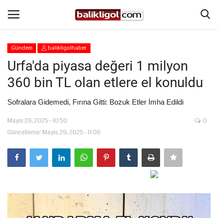
Gündem
balikligolhaber
Giriş Yap
Kaydol
Urfa'da piyasa değeri 1 milyon
360 bin TL olan etlere el konuldu
Anasayfa
Sofralara Gidemedi, Fırına Gitti: Bozuk Etler İmha Edildi
Köşe Yazıları
Mayıs 29, 2025 - 10:50
0
Güncelleme: Mayıs 29, 2025 - 11:06
Magazin
Şanlıurfa
Eğitim
Spor