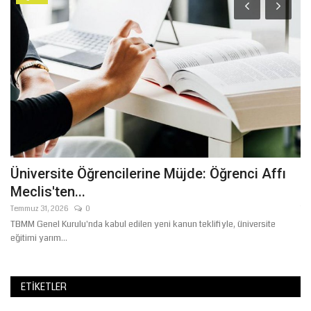
Üniversite Öğrencilerine Müjde: Öğrenci Affı
P
Meclis'ten...
M
Temmuz 31, 2026
0
Te
TBMM Genel Kurulu'nda kabul edilen yeni kanun teklifiyle, üniversite
Şa
eğitimi yarım...
ad
ETIKETLER