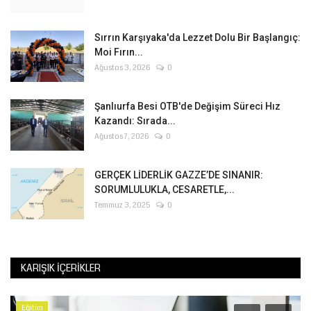
Sırrın Karşıyaka'da Lezzet Dolu Bir Başlangıç:
Moi Fırın...
Ağustos 3, 2026
0
Şanlıurfa Besi OTB'de Değişim Süreci Hız
Kazandı: Sırada...
Ağustos 7, 2026
0
GERÇEK LİDERLİK GAZZE’DE SINANIR:
SORUMLULUKLA, CESARETLE,...
Temmuz 3, 2025
0
KARIŞIK İÇERIKLER
Eğitim