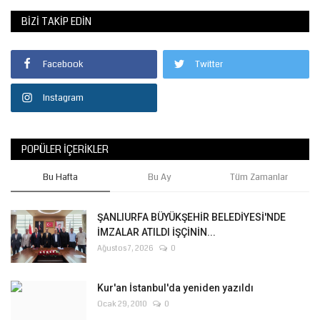
BIZI TAKIP EDIN
Facebook
Twitter
Instagram
POPÜLER İÇERIKLER
Bu Hafta
Bu Ay
Tüm Zamanlar
ŞANLIURFA BÜYÜKŞEHİR BELEDİYESİ'NDE
İMZALAR ATILDI İŞÇİNİN...
Ağustos 7, 2026
0
Kur'an İstanbul'da yeniden yazıldı
Ocak 29, 2010
0