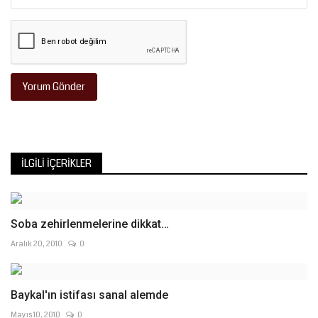
Yorum Gönder
İLGILI İÇERIKLER
Soba zehirlenmelerine dikkat…
Aralık 20, 2010
0
Baykal'ın istifası sanal alemde
Mayıs 10, 2010
0