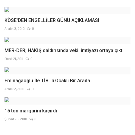
KÖSE'DEN ENGELLİLER GÜNÜ AÇIKLAMASI
Aralık 3, 2010
0
MER-DER; HAKİŞ saldırısında vekil imtiyazı ortaya çıktı
Ocak 21, 2011
0
Eminağaoğlu İle TİBTli Ocaklı Bir Arada
Aralık 2, 2010
0
15 ton margarini kaçırdı
Şubat 26, 2010
0