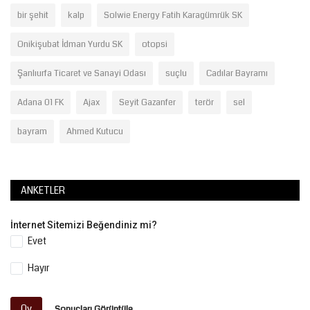
bir şehit
kalp
Solwie Energy Fatih Karagümrük SK
Onikişubat İdman Yurdu SK
otopsi
Şanlıurfa Ticaret ve Sanayi Odası
suçlu
Cadılar Bayramı
Adana 01 FK
Ajax
Seyit Gazanfer
terör
sel
bayram
Ahmed Kutucu
ANKETLER
İnternet Sitemizi Beğendiniz mi?
Evet
Hayır
Oy
Sonuçları Görüntüle