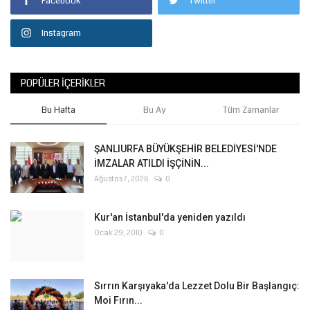
Facebook
Twitter
Instagram
POPÜLER İÇERIKLER
Bu Hafta
Bu Ay
Tüm Zamanlar
ŞANLIURFA BÜYÜKŞEHİR BELEDİYESİ'NDE
İMZALAR ATILDI İŞÇİNİN...
Ağustos 7, 2026
0
Kur'an İstanbul'da yeniden yazıldı
Ocak 29, 2010
0
Sırrın Karşıyaka'da Lezzet Dolu Bir Başlangıç:
Moi Fırın...