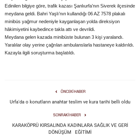
Edinilen bilgiye göre, trafik kazası Şanlıurfa’nın Siverek ilçesinde
Gündem
meydana geldi. Bahri Yaşlı’nın kullandığı 06 AZ 7578 plakalı
minibüs yağmur nedeniyle kayganlaşan yolda direksiyon
Tekno Bilim
hâkimiyetini kaybedince takla attı ve devrildi.
Meydana gelen kazada minibüste bulunan 3 kişi yaralandı.
Ekonomi
Yaralılar olay yerine çağrılan ambulanslarla hastaneye kaldırıldı.
Kazayla ilgili soruşturma başlatıldı.
Galeriler
Siyaset
Künye
ÖNCEKI HABER
Urfa'da o konutların anahtar teslim ve kura tarihi belli oldu
Yaşam
SONRAKI HABER
İletişim
KARAKÖPRÜ KIRSALINDA KADINLARA SAĞLIK VE GERİ
DÖNÜŞÜM EĞİTİMİ
Sağlık