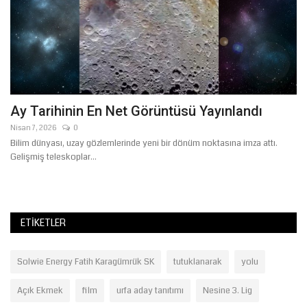
Ay Tarihinin En Net Görüntüsü Yayınlandı
Ş
Nisan 7, 2026
0
Ağ
Bilim dünyası, uzay gözlemlerinde yeni bir dönüm noktasına imza attı.
Gelişmiş teleskoplar...
ETIKETLER
Solwie Energy Fatih Karagümrük SK
tutuklanarak
yolu
Açık Ekmek
film
urfa aday tanıtımı
Nesine 3. Lig