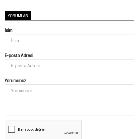
Kültür Sanat
YORUMLAR
İsim
E-posta Adresi
Yorumunuz