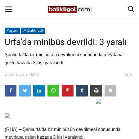
Yaşam
Balıklıgöl
Giriş Yap
Kaydol
Urfa’da minibüs devrildi: 3 yaralı
Anasayfa
Şanlıurfa’da bir minibüsün devrilmesi sonucunda meydana
gelen kazada 3 kişi yaralandı.
Köşe Yazıları
Ocak 18, 2018 - 15:10
0
Şanlıurfa
Eğitim
Magazin
(RHA) – Şanlıurfa’da bir minibüsün devrilmesi sonucunda
Spor
meydana gelen kazada 3 kişi yaralandı.