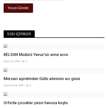
Yorum Gönder
İLGILI İÇERIKLER
BELSAN Müdürü Yavuz'un anne acısı
Ekim 30, 2014
0
Mersavi aşiretinden Güllü ailesinin acı günü
Haziran 24, 2015
0
Urfa’da çocuklar yazın havuza koştu