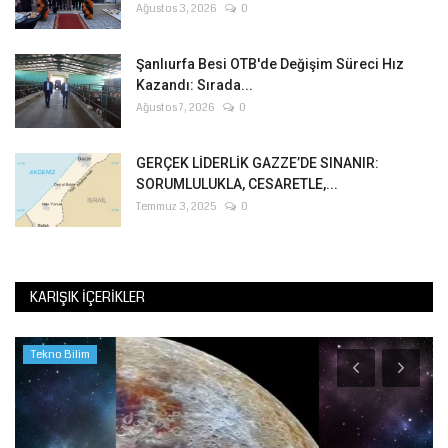
Ağustos 3, 2026
0
Şanlıurfa Besi OTB'de Değişim Süreci Hız
Kazandı: Sırada...
Ağustos 7, 2026
0
GERÇEK LİDERLİK GAZZE’DE SINANIR:
SORUMLULUKLA, CESARETLE,...
Temmuz 3, 2025
0
KARIŞIK İÇERIKLER
Tekno Bilim