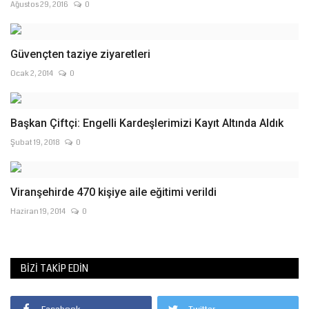
Ağustos 29, 2016
0
Güvençten taziye ziyaretleri
Ocak 2, 2014
0
Başkan Çiftçi: Engelli Kardeşlerimizi Kayıt Altında Aldık
Şubat 19, 2018
0
Viranşehirde 470 kişiye aile eğitimi verildi
Haziran 19, 2014
0
BIZI TAKIP EDIN