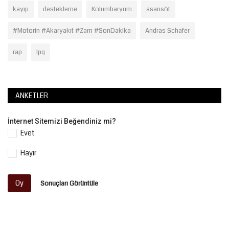
kayıp
destekleme
Kolumbaryum
asansöt
#Motorin #Akaryakıt #Zam #SonDakika
Andras Schafer
rap
lpg
ANKETLER
İnternet Sitemizi Beğendiniz mi?
Evet
Hayır
Oy
Sonuçları Görüntüle