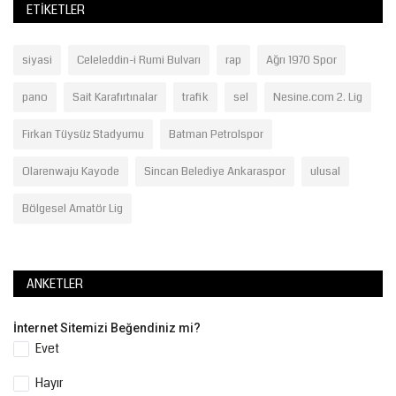
ETIKETLER
siyasi
Celeleddin-i Rumi Bulvarı
rap
Ağrı 1970 Spor
pano
Sait Karafırtınalar
trafik
sel
Nesine.com 2. Lig
Firkan Tüysüz Stadyumu
Batman Petrolspor
Olarenwaju Kayode
Sincan Belediye Ankaraspor
ulusal
Bölgesel Amatör Lig
ANKETLER
İnternet Sitemizi Beğendiniz mi?
Evet
Hayır