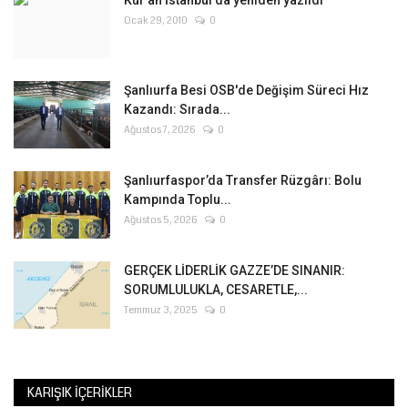
Kur'an İstanbul'da yeniden yazıldı
Ocak 29, 2010
0
Şanlıurfa Besi OSB'de Değişim Süreci Hız
Kazandı: Sırada...
Ağustos 7, 2026
0
Şanlıurfaspor’da Transfer Rüzgârı: Bolu
Kampında Toplu...
Ağustos 5, 2026
0
GERÇEK LİDERLİK GAZZE’DE SINANIR:
SORUMLULUKLA, CESARETLE,...
Temmuz 3, 2025
0
KARIŞIK İÇERIKLER