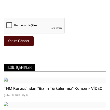
Yorum Gönder
İLGILI İÇERIKLER
THM Korosu’ndan “Bizim Türkülerimiz” Konseri- VİDEO
Şubat 8, 2012
0