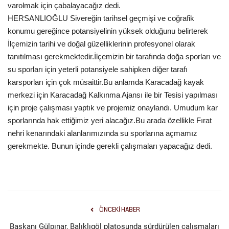
varolmak için çabalayacağız dedi.
Gündem
HERSANLIOĞLU Sivereğin tarihsel geçmişi ve coğrafik
konumu gereğince potansiyelinin yüksek olduğunu belirterek
Tekno Bilim
İlçemizin tarihi ve doğal güzelliklerinin profesyonel olarak
tanıtılması gerekmektedir.İlçemizin bir tarafında doğa sporları ve
Ekonomi
su sporları için yeterli potansiyele sahipken diğer tarafı
karsporları için çok müsaittir.Bu anlamda Karacadağ kayak
Siyaset
merkezi için Karacadağ Kalkınma Ajansı ile bir Tesisi yapılması
için proje çalışması yaptık ve projemiz onaylandı. Umudum kar
sporlarında hak ettiğimiz yeri alacağız.Bu arada özellikle Fırat
Galeriler
nehri kenarındaki alanlarımızında su sporlarına açmamız
gerekmekte. Bunun içinde gerekli çalışmaları yapacağız dedi.
Yaşam
Künye
Sağlık
ÖNCEKI HABER
İletişim
Başkanı Gülpınar, Balıklıgöl platosunda sürdürülen çalışmaları