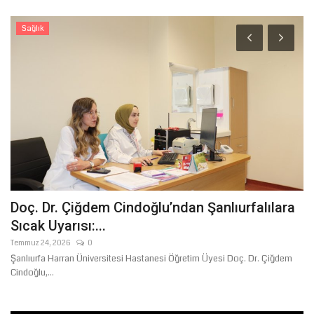
Sağlık
0
Doç. Dr. Çiğdem Cindoğlu’ndan Şanlıurfalılara
B
Sıcak Uyarısı:...
O
Temmuz 24, 2026
0
Ağ
Şanlıurfa Harran Üniversitesi Hastanesi Öğretim Üyesi Doç. Dr. Çiğdem
Şa
Cindoğlu,...
il