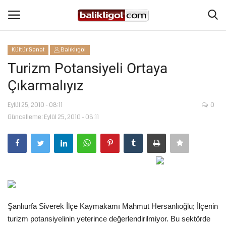
Kültür Sanat
Balıklıgöl
Giriş Yap
Kaydol
Turizm Potansiyeli Ortaya
Çıkarmalıyız
Anasayfa
Eylül 25, 2010 - 08:11
0
Köşe Yazıları
Güncelleme: Eylül 25, 2010 - 08:11
Magazin
Şanlıurfa
Eğitim
Şanlıurfa Siverek İlçe Kaymakamı Mahmut Hersanlıoğlu; İlçenin
Spor
turizm potansiyelinin yeterince değerlendirilmiyor. Bu sektörde