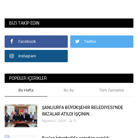
BIZI TAKIP EDIN
Facebook
Twitter
Instagram
POPÜLER İÇERIKLER
Bu Hafta
Bu Ay
Tüm Zamanlar
ŞANLIURFA BÜYÜKŞEHİR BELEDİYESİ'NDE
İMZALAR ATILDI İŞÇİNİN...
Ağustos 7, 2026
0