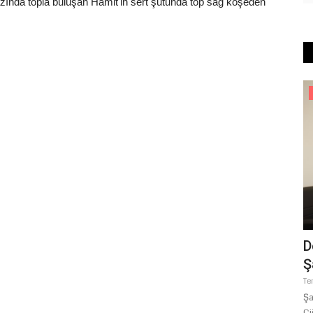
ında topla buluşan Hamit'in sert şutunda top sağ köşeden
Köşe Yazıları
z
KUR'AN'A GÖRE MÜ'MİNLERİN
D
SIFATLARI (2)
Ş
Temmuz 21, 2026
0
Te
026 Yaz
Şa