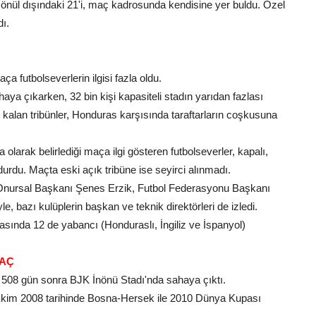
nül dışındaki 21'i, maç kadrosunda kendisine yer buldu. Özel
ı.
ça futbolseverlerin ilgisi fazla oldu.
haya çıkarken, 32 bin kişi kapasiteli stadın yarıdan fazlası
ş kalan tribünler, Honduras karşısında taraftarların coşkusuna
a olarak belirlediği maça ilgi gösteren futbolseverler, kapalı,
urdu. Maçta eski açık tribüne ise seyirci alınmadı.
Onursal Başkanı Şenes Erzik, Futbol Federasyonu Başkanı
 bazı kulüplerin başkan ve teknik direktörleri de izledi.
sında 12 de yabancı (Honduraslı, İngiliz ve İspanyol)
MAÇ
am 508 gün sonra BJK İnönü Stadı'nda sahaya çıktı.
 Ekim 2008 tarihinde Bosna-Hersek ile 2010 Dünya Kupası