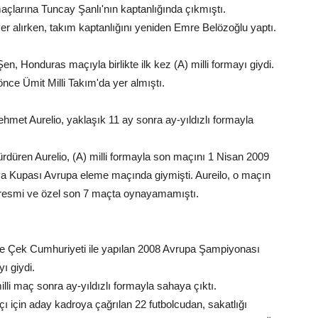
maçlarına Tuncay Şanlı'nın kaptanlığında çıkmıştı.
 alırken, takım kaptanlığını yeniden Emre Belözoğlu yaptı.
, Honduras maçıyla birlikte ilk kez (A) milli formayı giydi.
nce Ümit Milli Takım'da yer almıştı.
Mehmet Aurelio, yaklaşık 11 ay sonra ay-yıldızlı formayla
ürdüren Aurelio, (A) milli formayla son maçını 1 Nisan 2009
ya Kupası Avrupa eleme maçında giymişti. Aureilo, o maçın
ğı resmi ve özel son 7 maçta oynayamamıştı.
de Çek Cumhuriyeti ile yapılan 2008 Avrupa Şampiyonası
yı giydi.
lli maç sonra ay-yıldızlı formayla sahaya çıktı.
ı için aday kadroya çağrılan 22 futbolcudan, sakatlığı