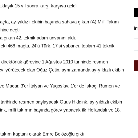
aklaşık 15 yıl sonra karşı karşıya geldi.
maçta, ay-yıldızlı ekibin başında sahaya çıkan (A) Milli Takım
İ
hine geçti.
a çıkan 42. teknik adam unvanını aldı.
nceki 468 maçta, 24'ü Türk, 17'si yabancı, toplam 41 teknik
k direktörlük görevine 1 Ağustos 2010 tarihinde resmen
vi yürütecek olan Oğuz Çetin, aynı zamanda ay-yıldızlı ekibin
iz ve Macar, 3'er İtalyan ve Yugoslav, 1'er de İskoç, Rumen ve
 tarihinde resmen başlayacak Guus Hiddink, ay-yıldızlı ekibin
k, milli takımın başında görev yapacak ilk Hollandalı ve 18.
, takım kaptanı olarak Emre Belözoğlu çıktı.