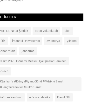
ğdem Cindoğlu,...
Nine, yıllardır mera
ETIKETLER
Prof. Dr. Nihat Şındak
figen yüksekdağ
altın
TÜİK
İstanbul Üniversitesi
avusturya
yıldırım
Kenan Yıldız
jandarma
Kasım 2025 Dönemi Mesleki Çalışmalar Semineri
sürücü
#Şanlıurfa #DünyaPiyanoGünü #Müzik #Sanat
#GençYetenekler #KültürSanat
Nafican Yardımcı
urfa son dakika
Davut Gül