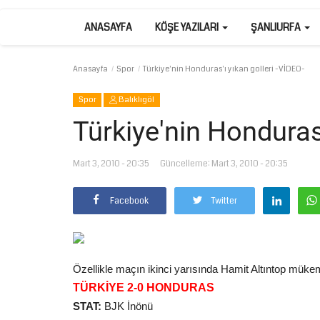
ANASAYFA
KÖŞE YAZILARI
ŞANLIURFA
Anasayfa
Spor
Türkiye'nin Honduras'ı yıkan golleri -VİDEO-
Spor
Balıklıgöl
Türkiye'nin Honduras'
Mart 3, 2010 - 20:35
Güncelleme: Mart 3, 2010 - 20:35
Facebook
Twitter
Özellikle maçın ikinci yarısında Hamit Altıntop mükem
TÜRKİYE 2-0 HONDURAS
STAT:
BJK İnönü