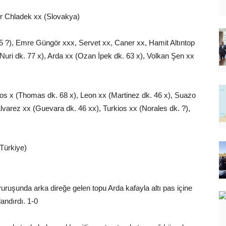
er Chladek xx (Slovakya)
5 ?), Emre Güngör xxx, Servet xx, Caner xx, Hamit Altıntop
Nuri dk. 77 x), Arda xx (Ozan İpek dk. 63 x), Volkan Şen xx
os x (Thomas dk. 68 x), Leon xx (Martinez dk. 46 x), Suazo
lvarez xx (Guevara dk. 46 xx), Turkios xx (Norales dk. ?),
Türkiye)
ruşunda arka direğe gelen topu Arda kafayla altı pas içine
andırdı. 1-0