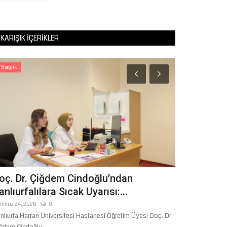
KARIŞIK İÇERIKLER
Sağlık
Şanlıurfa
oç. Dr. Çiğdem Cindoğlu’ndan
60 Yıllık H
anlıurfalılara Sıcak Uyarısı:...
Köklerinin İz
mmuz 24, 2026
0
Ağustos 5, 2026
nlıurfa Harran Üniversitesi Hastanesi Öğretim Üyesi Doç. Dr.
Balıkesir'de yakla