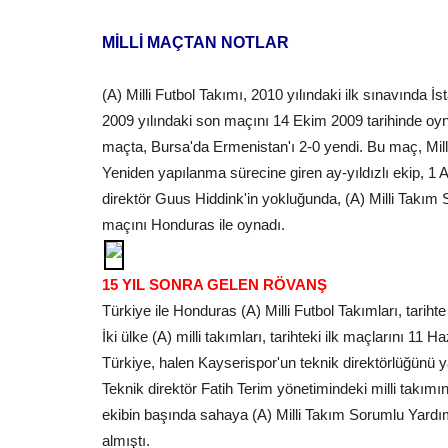
Kursları kapsamında açılan...
MİLLİ MAÇTAN NOTLAR
(A) Milli Futbol Takımı, 2010 yılındaki ilk sınavında İs
2009 yılındaki son maçını 14 Ekim 2009 tarihinde oy
maçta, Bursa'da Ermenistan'ı 2-0 yendi. Bu maç, Milli
Yeniden yapılanma sürecine giren ay-yıldızlı ekip, 1 A
direktör Guus Hiddink'in yokluğunda, (A) Milli Takım
maçını Honduras ile oynadı.
15 YIL SONRA GELEN RÖVANŞ
Türkiye ile Honduras (A) Milli Futbol Takımları, tarihte
İki ülke (A) milli takımları, tarihteki ilk maçlarını 11
Türkiye, halen Kayserispor'un teknik direktörlüğünü 
Teknik direktör Fatih Terim yönetimindeki milli takı
ekibin başında sahaya (A) Milli Takım Sorumlu Yardım
almıştı.