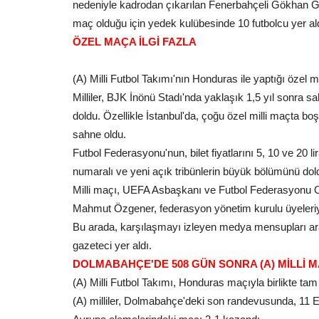
nedeniyle kadrodan çıkarılan Fenerbahçeli Gökhan Gö
maç olduğu için yedek kulübesinde 10 futbolcu yer ald
ÖZEL MAÇA İLGİ FAZLA
(A) Milli Futbol Takımı'nın Honduras ile yaptığı özel ma
Milliler, BJK İnönü Stadı'nda yaklaşık 1,5 yıl sonra sa
doldu. Özellikle İstanbul'da, çoğu özel milli maçta bo
sahne oldu.
Futbol Federasyonu'nun, bilet fiyatlarını 5, 10 ve 20 lir
numaralı ve yeni açık tribünlerin büyük bölümünü dold
Milli maçı, UEFA Asbaşkanı ve Futbol Federasyonu 
Mahmut Özgener, federasyon yönetim kurulu üyeleriyle,
Bu arada, karşılaşmayı izleyen medya mensupları ara
gazeteci yer aldı.
DOLMABAHÇE'DE 508 GÜN SONRA (A) MİLLİ 
(A) Milli Futbol Takımı, Honduras maçıyla birlikte t
(A) milliler, Dolmabahçe'deki son randevusunda, 11