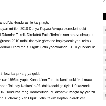
Çi
tanbul'da Honduras ile karşılaştı.
nayan milliler, 2010 Dünya Kupası Avrupa elemelerindeki
 Takımlar Teknik Direktörü Fatih Terim'in son sınavı olmuştu.
ğustos 2010 tarihi itibariyle görevine başlayacak yeni teknik
 Sorumlu Yardımcısı Oğuz Çetin yönetiminde, 2010 yılındaki ilk
 2. kez karşı karşıya geldi.
 Haziran 1995'te yaptı. Kanada'nın Toronto kentindeki özel maçı
yapan Tolunay Kafkas'ın 89. dakikadaki golüyle 1-0 kazandı.
mın ilk Honduras maçı kadrosunda, bu akşamki maçta ay-yıldızlı
cısı olarak çıkan Oğuz Çetin, takım kaptanı olarak yer