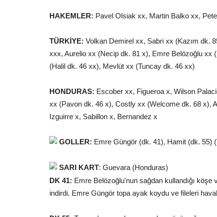
HAKEMLER:
Pavel Olsiak xx, Martin Balko xx, Pet
TÜRKİYE:
Volkan Demirel xx, Sabri xx (Kazım dk. 8
xxx, Aurelio xx (Necip dk. 81 x), Emre Belözoğlu xx (
(Halil dk. 46 xx), Mevlüt xx (Tuncay dk. 46 xx)
HONDURAS:
Escober xx, Figueroa x, Wilson Palaci
xx (Pavon dk. 46 x), Costly xx (Welcome dk. 68 x), A
Izguirre x, Sabillon x, Bernandez x
GOLLER:
Emre Güngör (dk. 41), Hamit (dk. 55) (
SARI KART
: Guevara (Honduras)
DK 41:
Emre Belözoğlu'nun sağdan kullandığı köşe vu
indirdi. Emre Güngör topa ayak koydu ve fileleri haval