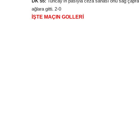
DK 55:
Tuncay'ın pasıyla ceza sahası önü sağ çapraz
ağlara gitti. 2-0
İŞTE MAÇIN GOLLERİ
Spor
Büyükşehir’in Voleybol Kursu Kı
Çocuklarının İlgi Odağı...
Temmuz 29, 2026
0
Şanlıurfa Büyükşehir Belediyesi’nin düzenlediği 2