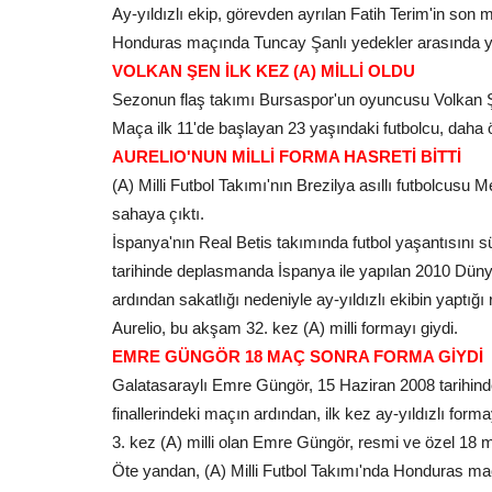
Ay-yıldızlı ekip, görevden ayrılan Fatih Terim'in son 
Honduras maçında Tuncay Şanlı yedekler arasında yer
VOLKAN ŞEN İLK KEZ (A) MİLLİ OLDU
Sezonun flaş takımı Bursaspor'un oyuncusu Volkan Şen
Maça ilk 11'de başlayan 23 yaşındaki futbolcu, daha ö
AURELIO'NUN MİLLİ FORMA HASRETİ BİTTİ
(A) Milli Futbol Takımı'nın Brezilya asıllı futbolcusu 
sahaya çıktı.
İspanya'nın Real Betis takımında futbol yaşantısını s
tarihinde deplasmanda İspanya ile yapılan 2010 Dün
ardından sakatlığı nedeniyle ay-yıldızlı ekibin yaptı
Aurelio, bu akşam 32. kez (A) milli formayı giydi.
EMRE GÜNGÖR 18 MAÇ SONRA FORMA GİYDİ
Galatasaraylı Emre Güngör, 15 Haziran 2008 tarihin
finallerindeki maçın ardından, ilk kez ay-yıldızlı forma
3. kez (A) milli olan Emre Güngör, resmi ve özel 18 mi
Öte yandan, (A) Milli Futbol Takımı'nda Honduras maç