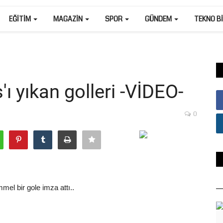
EĞITIM
MAGAZIN
SPOR
GÜNDEM
TEKNO B
ı yıkan golleri -VİDEO-
0
mel bir gole imza attı..