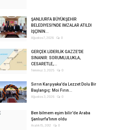
ŞANLIURFA BÜYÜKŞEHİR
BELEDİYESİ'NDE İMZALAR ATILDI
İŞÇİNİN...
Ağustos 7, 2026
0
GERÇEK LİDERLİK GAZZE’DE
SINANIR: SORUMLULUKLA,
CESARETLE,...
Temmuz 3, 2025
0
Sırrın Karşıyaka'da Lezzet Dolu Bir
Başlangıç: Moi Fırın...
Ağustos 3, 2026
0
Ben bilmem eşim bilir'de Araba
Şanlıurfa'lının oldu
Aralık 15, 2012
0