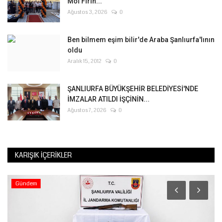
Moi Fırın...
Ağustos 3, 2026
0
Ben bilmem eşim bilir'de Araba Şanlıurfa'lının
oldu
Aralık 15, 2012
0
ŞANLIURFA BÜYÜKŞEHİR BELEDİYESİ'NDE
İMZALAR ATILDI İŞÇİNİN...
Ağustos 7, 2026
0
KARIŞIK İÇERIKLER
Gündem