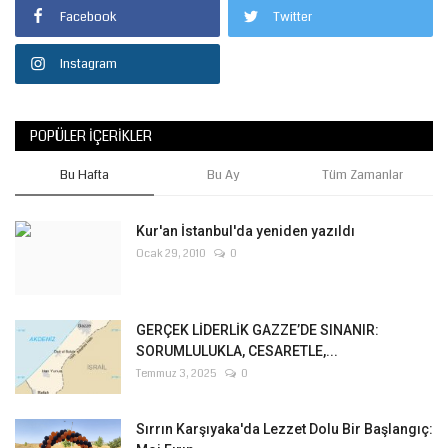
Facebook
Twitter
Instagram
POPÜLER İÇERIKLER
Bu Hafta
Bu Ay
Tüm Zamanlar
Kur'an İstanbul'da yeniden yazıldı
Ocak 29, 2010
0
GERÇEK LİDERLİK GAZZE’DE SINANIR:
SORUMLULUKLA, CESARETLE,...
Temmuz 3, 2025
0
Sırrın Karşıyaka'da Lezzet Dolu Bir Başlangıç: