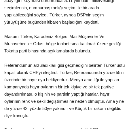
adaylığını koyması durumunda 2011 yılındaki milletvekilliği
seçimlerinin, cumhurbaşkanlığı seçimi ile bir arada
Gündem
yapılabileceğini söyledi. Türker, ayrıca DSPnin seçim
yürüyüşüne bugünden itibaren başladığını kaydetti.
Tekno Bilim
Masum Türker, Karadeniz Bölgesi Mali Müşavirler Ve
Ekonomi
Muhasebeciler Odası bölge toplantısına katılmak üzere geldiği
Tokatta parti binasında açıklamalarda bulundu.
Siyaset
Referandumun arzuladıkları gibi geçmediğini belirten Türker,üstü
Galeriler
kapalı olarak CHPyi eleştirdi. Türker, Referandumda yüzde 55in
üzerinde bir hayır oyu bekliyorduk. Medya aracılığı ile yapılan
Yaşam
kampanyada hayır oylarının bir tek kişiye ve bir tek partiye
dayandırılması, o kişinin ve partinin yaptığı hatalar, hayır
Künye
oylarının renk ve şekil değiştirmesine neden olmuştur. Ama yine
de yüzde 42, yüzde 50ye yakındır ve Küçük bir rakam değildir.
Sağlık
diye konuştu.
İletişim