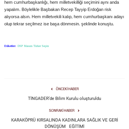
hem cumhurbaşkanlığı, hem milletvekilliği seçimini aynı anda
yapalım. Böylelikle Başbakan Recep Tayyip Erdoğan risk
alıyorsa alsın. Hem milletvekili kalıp, hem cumhurbaşkanı adayı
olup tekrar seçilmez ise başa dönmesin. şeklinde konuştu.
Etiketler:
DSP Masum Türker Seçim
ÖNCEKI HABER
TİNGADER’de Bilim Kurulu oluşturuldu
SONRAKI HABER
KARAKÖPRÜ KIRSALINDA KADINLARA SAĞLIK VE GERİ
DÖNÜŞÜM EĞİTİMİ