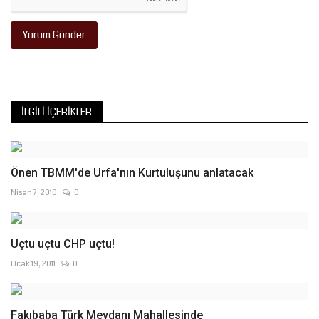
Yorum Gönder
İLGILI İÇERIKLER
Önen TBMM'de Urfa'nın Kurtuluşunu anlatacak
Nisan 7, 2010
0
Uçtu uçtu CHP uçtu!
Ocak 19, 2011
0
Fakıbaba Türk Meydanı Mahallesinde