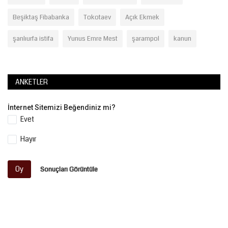
Beşiktaş Fibabanka
Tokotaev
Açık Ekmek
şanlıurfa istifa
Yunus Emre Mest
şarampol
kanun
ANKETLER
İnternet Sitemizi Beğendiniz mi?
Evet
Hayır
Oy
Sonuçları Görüntüle