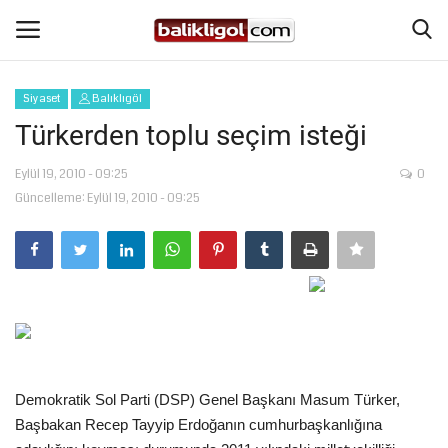
Siyaset
Balıklıgöl
Giriş Yap
Kaydol
Türkerden toplu seçim isteği
Anasayfa
Eylül 19, 2010 - 09:25
0
Güncelleme: Eylül 19, 2010 - 09:25
Köşe Yazıları
Magazin
Şanlıurfa
Eğitim
Demokratik Sol Parti (DSP) Genel Başkanı Masum Türker,
Başbakan Recep Tayyip Erdoğanın cumhurbaşkanlığına
Spor