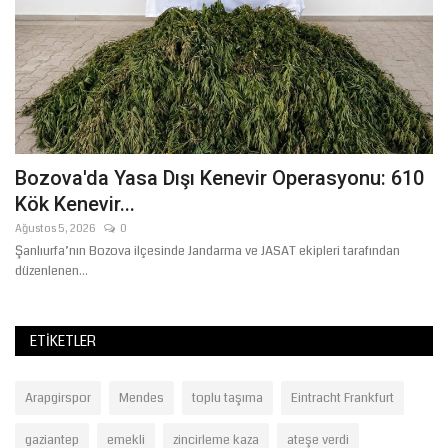
Bozova'da Yasa Dışı Kenevir Operasyonu: 610
Ş
Kök Kenevir...
K
Ağustos 5, 2026
0
Ağ
Şanlıurfa’nın Bozova ilçesinde Jandarma ve JASAT ekipleri tarafından
Şa
düzenlenen...
gö
ETIKETLER
Arapgirspor
Mendes
toplu taşıma
Eintracht Frankfurt
gaziantep
emekli
zincirleme kaza
ateşe verdi