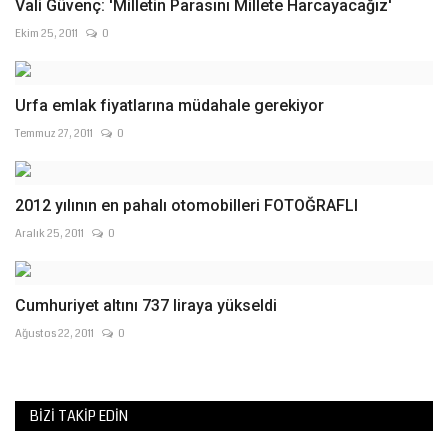
Vali Güvenç: 'Milletin Parasını Millete Harcayacağız'
Ekim 25, 2011
0
Urfa emlak fiyatlarına müdahale gerekiyor
Temmuz 27, 2011
0
2012 yılının en pahalı otomobilleri FOTOĞRAFLI
Aralık 25, 2011
0
Cumhuriyet altını 737 liraya yükseldi
Ağustos 22, 2011
0
BIZI TAKIP EDIN