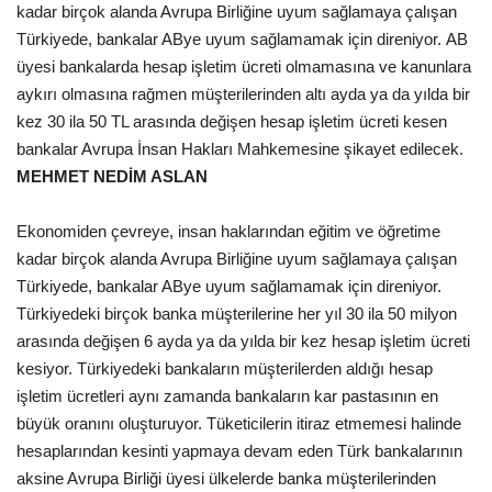
kadar birçok alanda Avrupa Birliğine uyum sağlamaya çalışan
Gündem
Türkiyede, bankalar ABye uyum sağlamamak için direniyor. AB
üyesi bankalarda hesap işletim ücreti olmamasına ve kanunlara
Tekno Bilim
aykırı olmasına rağmen müşterilerinden altı ayda ya da yılda bir
kez 30 ila 50 TL arasında değişen hesap işletim ücreti kesen
Ekonomi
bankalar Avrupa İnsan Hakları Mahkemesine şikayet edilecek.
MEHMET NEDİM ASLAN
Siyaset
Ekonomiden çevreye, insan haklarından eğitim ve öğretime
kadar birçok alanda Avrupa Birliğine uyum sağlamaya çalışan
Galeriler
Türkiyede, bankalar ABye uyum sağlamamak için direniyor.
Türkiyedeki birçok banka müşterilerine her yıl 30 ila 50 milyon
Yaşam
arasında değişen 6 ayda ya da yılda bir kez hesap işletim ücreti
kesiyor. Türkiyedeki bankaların müşterilerden aldığı hesap
Künye
işletim ücretleri aynı zamanda bankaların kar pastasının en
büyük oranını oluşturuyor. Tüketicilerin itiraz etmemesi halinde
Sağlık
hesaplarından kesinti yapmaya devam eden Türk bankalarının
aksine Avrupa Birliği üyesi ülkelerde banka müşterilerinden
İletişim