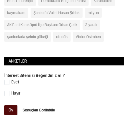
Bruno Lourenço
Demokratik Bölgeler Partisi
Karacaören
kaymakam
Şanlıurfa Valisi Hasan Şıldak
milyon
AK Parti Karaköprü İlçe Başkanı Orhan Çelik
3 yaralı
şanlıurfada şehrin göbeği
otobüs
Victor Osimhen
ANKETLER
İnternet Sitemizi Beğendiniz mi?
Evet
Hayır
Oy
Sonuçları Görüntüle