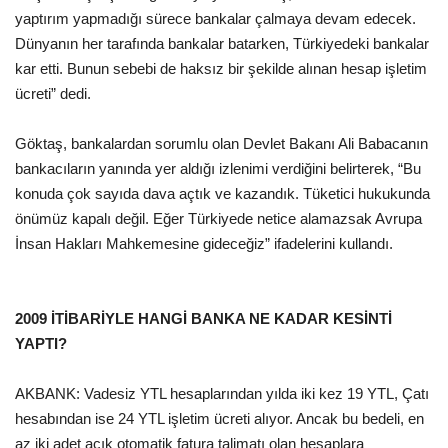
yaptırım yapmadığı sürece bankalar çalmaya devam edecek.
Dünyanın her tarafında bankalar batarken, Türkiyedeki bankalar
kar etti. Bunun sebebi de haksız bir şekilde alınan hesap işletim
ücreti” dedi.
Göktaş, bankalardan sorumlu olan Devlet Bakanı Ali Babacanın
bankacıların yanında yer aldığı izlenimi verdiğini belirterek, “Bu
konuda çok sayıda dava açtık ve kazandık. Tüketici hukukunda
önümüz kapalı değil. Eğer Türkiyede netice alamazsak Avrupa
İnsan Hakları Mahkemesine gideceğiz” ifadelerini kullandı.
2009 İTİBARİYLE HANGİ BANKA NE KADAR KESİNTİ
YAPTI?
AKBANK: Vadesiz YTL hesaplarından yılda iki kez 19 YTL, Çatı
hesabından ise 24 YTL işletim ücreti alıyor. Ancak bu bedeli, en
az iki adet açık otomatik fatura talimatı olan hesaplara