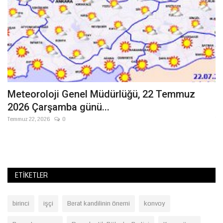
ir
Meteoroloji Genel Müdürlüğü, 22 Temmuz
V
2026 Çarşamba günü...
A
Temmuz 22, 2026
0
Te
de
Mi
ge
ETIKETLER
birinci
işçi
Berat kandilinin önemi
konvoy