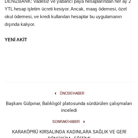
DENiZBANK: Vadesiz ve yabancı paya hesaplarından her ay 2
YTL hesap işletim ücreti kesiyor. Ancak, maaş ödemesi, özel
okul ödemesi, ve kredi kullanılan hesaplar bu uygulamanın
dışında kalıyor.
YENİ AKİT
ÖNCEKI HABER
Başkanı Gülpınar, Balıklıgöl platosunda sürdürülen çalışmaları
inceledi
SONRAKI HABER
KARAKÖPRÜ KIRSALINDA KADINLARA SAĞLIK VE GERİ