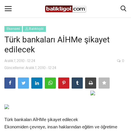
Ekonomi
Balıklıgöl
Giriş Yap
Kaydol
Türk bankaları AİHMe şikayet
edilecek
Anasayfa
Aralık 7, 2010 - 12:24
0
Köşe Yazıları
Güncelleme: Aralık 7, 2010 - 12:24
Magazin
Şanlıurfa
Eğitim
Türk bankaları AİHMe şikayet edilecek
Spor
Ekonomiden çevreye, insan haklarından eğitim ve öğretime