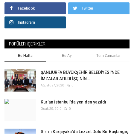
Facebook
Twitter
Instagram
POPÜLER İÇERIKLER
Bu Hafta
Bu Ay
Tüm Zamanlar
ŞANLIURFA BÜYÜKŞEHİR BELEDİYESİ'NDE
İMZALAR ATILDI İŞÇİNİN...
Ağustos 7, 2026
0
Kur'an İstanbul'da yeniden yazıldı
Ocak 29, 2010
0
Sırrın Karşıyaka'da Lezzet Dolu Bir Başlangıç: