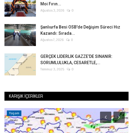
Moi Fırın...
Ağustos 3, 2026
0
Şanlıurfa Besi OSB'de Değişim Süreci Hız
Kazandı: Sırada...
Ağustos 7, 2026
0
GERÇEK LİDERLİK GAZZE’DE SINANIR:
SORUMLULUKLA, CESARETLE,...
Temmuz 3, 2025
0
KARIŞIK İÇERIKLER
Yaşam