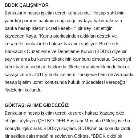
BDDK ÇALIŞMIYOR
Bankaların hesap işletim ücreti konusunda “Hesap sahibinin
yatırdığı paranın bankaya sağladığı faydaya bakılmaksızın
banka hesap işletim ücreti kesebilir” bir şey icat ettiğini
kaydeden Kaya, “Kamu otoritesinden aldıkları destek ve
cesaretle bankalar bu haksız kazancı sağlıyor. Bu ülkede
Bankacılık Düzenleme ve Denetleme Kurulu (BDDK) diye bir
şey var ama bu kurum tüketicinin kamburu olmuştur. Geçen yıl
kredi kartları aidatları hakkında tüketici mahkemelerinde hukuk
savaşı verdik. 2011 yılında ise hem Türkiyede hem de Avrupada
hesap işletim ücreti konusunda hukuk mücadelesi vereceğiz”
ifadelerini kullandı.
GÖKTAŞ: AİHME GİDECEĞİZ
Bankaların hesap işletim ücreti keserek haksız kazanç elde
ettiğini söyleyen ÇETKO-DER Başkanı Mustafa Göktaş ise bu
konuyla ilgili olarak BDDKyı suçladı. BDDKnın bu konuda ciddi
bir şekilde çalışmadığını söyleyen Göktaş, “BDDK ciddi bir