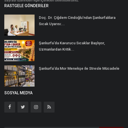
sayfası üzerinden ilgili içerikleri belirtebilirsiniz.
RASTGELE GÖNDERILER
Doç. Dr. Çiğdem Cindoğlu’ndan Şanlıurfalılara
Sıcak Uyarısı:...
Şanlıurfa'da Kavurucu Sıcaklar Başlıyor,
Uzmanlardan Kritik...
Şanlıurfa’da Mor Menekşe ile Stresle Mücadele
SOSYAL MEDYA