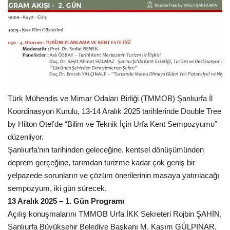
Gündem
Tekno Bilim
Ekonomi
Siyaset
Türk Mühendis ve Mimar Odaları Birliği (TMMOB) Şanlıurfa İl
Koordinasyon Kurulu, 13-14 Aralık 2025 tarihlerinde Double Tree
Galeriler
by Hilton Otel’de “Bilim ve Teknik İçin Urfa Kent Sempozyumu”
düzenliyor.
Yaşam
Şanlıurfa’nın tarihinden geleceğine, kentsel dönüşümünden
deprem gerçeğine, tarımdan turizme kadar çok geniş bir
Künye
yelpazede sorunların ve çözüm önerilerinin masaya yatırılacağı
sempozyum, iki gün sürecek.
Sağlık
13 Aralık 2025 – 1. Gün Programı
Açılış konuşmalarını TMMOB Urfa İKK Sekreteri Rojbin ŞAHİN,
İletişim
Şanlıurfa Büyükşehir Belediye Başkanı M. Kasım GÜLPINAR,