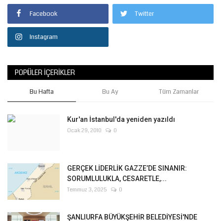
Facebook
Twitter
Instagram
POPÜLER İÇERIKLER
Bu Hafta
Bu Ay
Tüm Zamanlar
Kur'an İstanbul'da yeniden yazıldı
Ocak 29, 2010
0
GERÇEK LİDERLİK GAZZE’DE SINANIR:
SORUMLULUKLA, CESARETLE,...
Temmuz 3, 2025
0
ŞANLIURFA BÜYÜKŞEHİR BELEDİYESİ'NDE