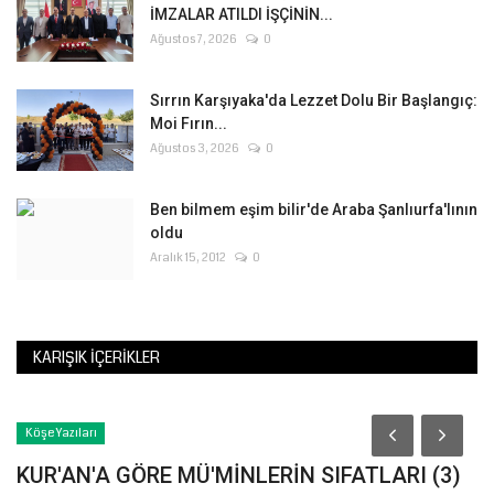
İMZALAR ATILDI İŞÇİNİN...
Ağustos 7, 2026
0
Sırrın Karşıyaka'da Lezzet Dolu Bir Başlangıç:
Moi Fırın...
Ağustos 3, 2026
0
Ben bilmem eşim bilir'de Araba Şanlıurfa'lının
oldu
Aralık 15, 2012
0
KARIŞIK İÇERIKLER
Köşe Yazıları
K
KUR'AN'A GÖRE MÜ'MİNLERİN SIFATLARI (3)
K