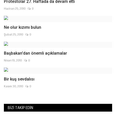
Protestolar 27. Haftada da devam etti
Haziran 25, 2010
0
Ne olur kızımı bulun
Şubat 25, 2010
0
Başbakan'dan önemli açıklamalar
Nisan 19, 2010
0
Bir kuş sevdalısı
Kasım 30, 2010
0
BIZI TAKIP EDIN