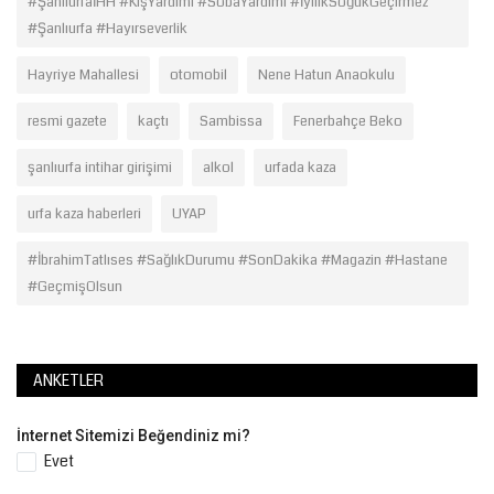
#ŞanlıurfaİHH #KışYardımı #SobaYardımı #İyilikSoğukGeçirmez
#Şanlıurfa #Hayırseverlik
Hayriye Mahallesi
otomobil
Nene Hatun Anaokulu
resmi gazete
kaçtı
Sambissa
Fenerbahçe Beko
şanlıurfa intihar girişimi
alkol
urfada kaza
urfa kaza haberleri
UYAP
#İbrahimTatlıses #SağlıkDurumu #SonDakika #Magazin #Hastane
#GeçmişOlsun
ANKETLER
İnternet Sitemizi Beğendiniz mi?
Evet