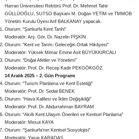
Harran Üniversitesi Rektörü Prof. Dr. Mehmet Tahir
GÜLLÜOĞLU, SUTSO Başkanı M. Doğan YETİM ve
TMMOB
Kültür Sanat
Yönetim Kurulu Üyesi
Arif BALKANAY yapacak.
Oturum: “Şanlıurfa Kent Tarihi”
Moderatör: Arş. Gör. Dr. Nazelin PİŞKİN
Oturum: “Kent ve Tarım: Geleceğin Ortak Hikâyesi”
Moderatör: Yüksek Mimar Emine Asit BÜYÜKKIRCALI
Oturum: “Doğal Afetler ve Yönetimi”
Moderatör: Prof. Dr. Recep Kadir PEKGÖKGÖZ
14 Aralık 2025 – 2. Gün Programı
Oturum: “Turizm Planlama ve Kent Estetiği”
Moderatör: Prof. Dr. Sedat BENEK
Oturum: “Hava Kalitesi ve İklim Değişikliği”
Moderatör: Prof. Dr. Abdurrahman BAYRAM
Oturum: “Akıllı Kent Ulaşım Önerileri ve Kentsel Planlama”
Moderatör: Mesut KAYA
Oturum: “Şanlıurfa’nın Kentsel Sosyolojisi”
Moderatör: Yaşar KARADAŞ