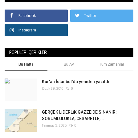
Facebook
Twitter
Instagram
POPÜLER İÇERIKLER
Bu Hafta
Bu Ay
Tüm Zamanlar
Kur'an İstanbul'da yeniden yazıldı
Ocak 29, 2010
0
GERÇEK LİDERLİK GAZZE’DE SINANIR:
SORUMLULUKLA, CESARETLE,...
Temmuz 3, 2025
0