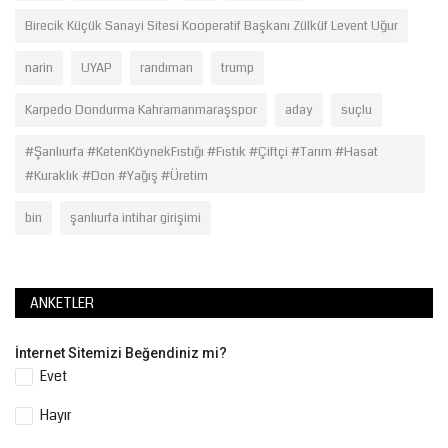
Birecik Küçük Sanayi Sitesi Kooperatif Başkanı Zülküf Levent Uğur
narin
UYAP
randıman
trump
Karpedo Dondurma Kahramanmaraşspor
aday
suçlu
#Şanlıurfa #KetenKöynekFıstığı #Fıstık #Çiftçi #Tarım #Hasat
#Kuraklık #Don #Yağış #Üretim
bin
şanlıurfa intihar girişimi
ANKETLER
İnternet Sitemizi Beğendiniz mi?
Evet
Hayır