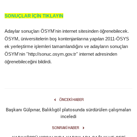
Gündem
SONUÇLAR İÇİN TIKLAYIN
Tekno Bilim
Adaylar sonuçları ÖSYM'nin internet sitesinden öğrenebilecek.
ÖSYM, üniversitelerin boş kontenjanlarına yapılan 2011-ÖSYS
Ekonomi
ek yerleştirme işlemleri tamamlandığını ve adayların sonuçları
ÖSYM'nin ''http://sonuc.osym.gov.tr'' internet adresinden
Siyaset
öğrenebileceğini bildirdi.
Galeriler
Yaşam
ÖNCEKI HABER
Künye
Başkanı Gülpınar, Balıklıgöl platosunda sürdürülen çalışmaları
inceledi
Sağlık
SONRAKI HABER
İletişim