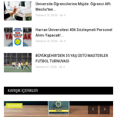
Üniversite Öğrencilerine Müjde: Öğrenci Affı
Meclis'ten...
Temmuz 31, 2026
0
Harran Üniversitesi 406 Sözleşmeli Personel
Alımı Yapacak!...
Temmuz 31, 2026
0
BÜYÜKŞEHİR’DEN 35 YAŞ ÜSTÜ MASTERLER
FUTBOL TURNUVASI
Temmuz 17, 2026
0
KARIŞIK İÇERIKLER
Şanlıurfa