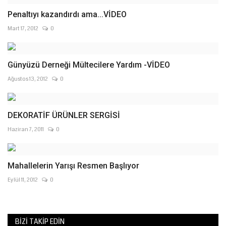
Penaltıyı kazandırdı ama...VİDEO
Mart 17, 2012
0
Günyüzü Derneği Mültecilere Yardım -VİDEO
Ağustos 13, 2012
0
DEKORATİF ÜRÜNLER SERGİSİ
Haziran 7, 2011
0
Mahallelerin Yarışı Resmen Başlıyor
Eylül 11, 2012
0
BIZI TAKIP EDIN