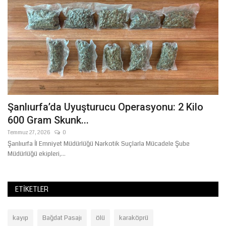
Şanlıurfa’da Uyuşturucu Operasyonu: 2 Kilo
R
600 Gram Skunk...
F
Temmuz 27, 2026
0
Ni
Şanlıurfa İl Emniyet Müdürlüğü Narkotik Suçlarla Mücadele Şube
Şa
Müdürlüğü ekipleri,...
şeh
ETIKETLER
kayıp
Bağdat Pasajı
ölü
karaköprü