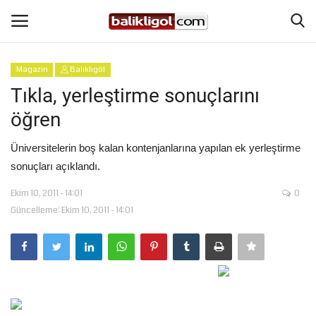
Magazin
Balıklıgöl
Giriş Yap
Kaydol
Tıkla, yerleştirme sonuçlarını
öğren
Anasayfa
Üniversitelerin boş kalan kontenjanlarına yapılan ek yerleştirme
Köşe Yazıları
sonuçları açıklandı.
Ekim 10, 2011 - 14:01
0
Magazin
Güncelleme: Ekim 10, 2011 - 14:01
Şanlıurfa
Eğitim
Spor