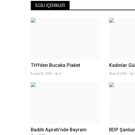
İLGILI İÇERIKLER
THYden Bucaka Plaket
Kadınlar Gü
Kasım 10, 2010
0
Mart 8, 2010
Badıllı Aşireti'nde Bayram
BDP Şanlıur