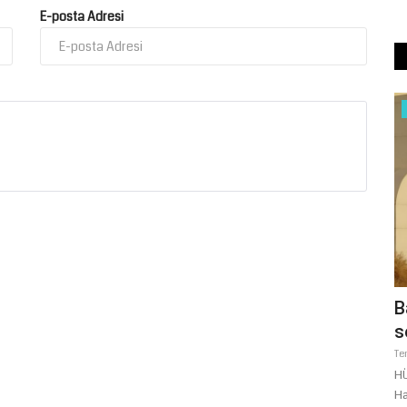
E-posta Adresi
Ekonomi
Şanlıurfa'da Anız Yakan 303 Kişiye 21,2
B
Milyon TL Ceza
s
Temmuz 11, 2026
0
Te
HÜ
Ha