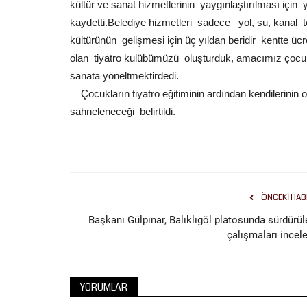
kültür ve sanat hizmetlerinin yaygınlaştırılması için
kaydetti.Belediye hizmetleri sadece yol, su, kanal tem
kültürünün gelişmesi için üç yıldan beridir kentte ücre
olan tiyatro kulübümüzü oluşturduk, amacımız çocukl
sanata yöneltmektirdedi.
Çocukların tiyatro eğitiminin ardından kendilerinin
sahneleneceği belirtildi.
ÖNCEKI HAB
Başkanı Gülpınar, Balıklıgöl platosunda sürdürül
çalışmaları incele
YORUMLAR