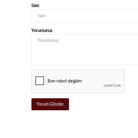
İsim
Yorumunuz
Şanlıurfa
EYYÜBİYE'DE ŞÜPHELİ ÖLÜM
Yorum Gönder
Ağustos 1, 2026
0