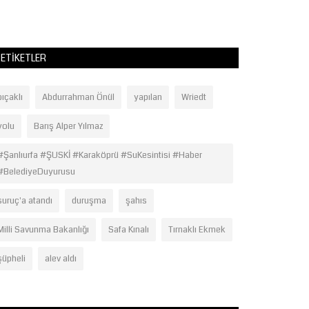
ve Ahmet Tatlıses’
ETIKETLER
bıçaklı
Abdurrahman Önül
yapılan
Wriedt
yolu
Barış Alper Yılmaz
#Şanlıurfa #ŞUSKİ #Karaköprü #SuKesintisi #Haber
#BelediyeDuyurusu
suruç'a atandı
duruşma
şahıs
Milli Savunma Bakanlığı
Safa Kınalı
Tırnaklı Ekmek
şüpheli
alev aldı