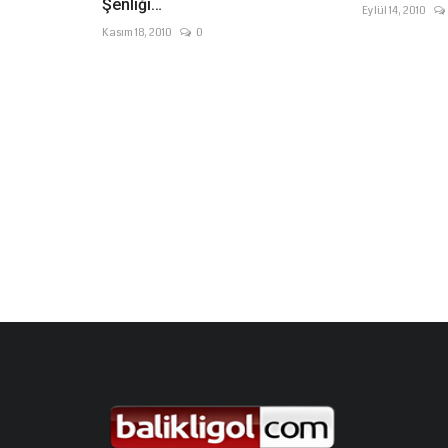
Şenliği…
Eylül 14, 2010
Kasım 18, 2010
0