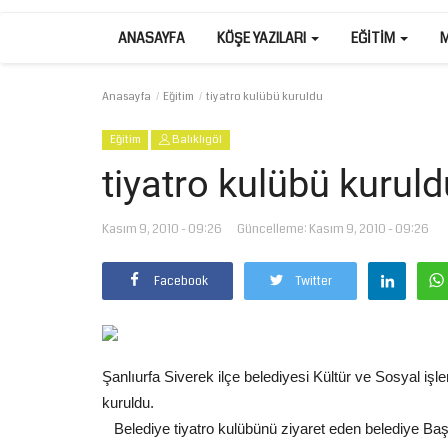
ANASAYFA
KÖŞE YAZILARI
EĞITIM
Anasayfa
Eğitim
tiyatro kulübü kuruldu
Eğitim
Balıklıgöl
tiyatro kulübü kuruld
Kasım 9, 2010 - 09:26
Güncelleme: Kasım 9, 2010 - 09:26
Facebook
Twitter
Şanlıurfa Siverek ilçe belediyesi Kültür ve Sosyal i
kuruldu.
Belediye tiyatro kulübünü ziyaret eden belediye Baş