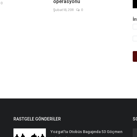
operasyonu
0
Şubat 18, 2011
0
İ
RASTGELE GÖNDERILER
S
Yozgat’ta Otobüs Bagajında 53 Göçmen