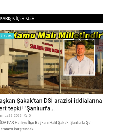
KARIŞIK İÇERIKLER
Siyaset
Magazin
aşkan Şakak'tan DSİ arazisi iddialarına
İMPARATOR
ert tepki! "Şanlıurfa...
EVLAT SAV
YAĞMALAD
mmuz 29, 2026
0
DA PAR Haliliye İlçe Başkanı Halil Şakak, Şanlıurfa Şehir
Ocak 24, 2026
stanesi karşısındaki...
Şanlıurfalı usta s