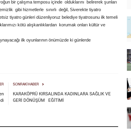
 yoğun bir çalışma temposu içinde olduklarını belirerek şunları
izlik gibi hizmetlerle sınırlı değil, Siverekte tiyatro
tsiz tiyatro günleri düzenliyoruz belediye tiyatrosunu ilk temeli
arımızı kötü alışkanlıklardan korumak onları kültür ve
 oynayacağı ilk oyunlarının önümüzde ki günlerde
ER
SONRAKI HABER
en
KARAKÖPRÜ KIRSALINDA KADINLARA SAĞLIK VE
di
GERİ DÖNÜŞÜM EĞİTİMİ