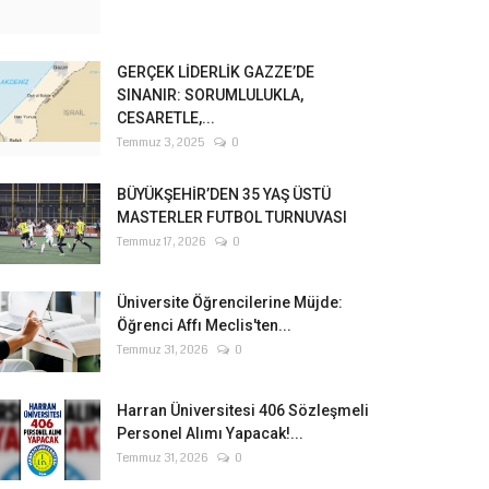
GERÇEK LİDERLİK GAZZE’DE
SINANIR: SORUMLULUKLA,
CESARETLE,...
Temmuz 3, 2025
0
BÜYÜKŞEHİR’DEN 35 YAŞ ÜSTÜ
MASTERLER FUTBOL TURNUVASI
Temmuz 17, 2026
0
Üniversite Öğrencilerine Müjde:
Öğrenci Affı Meclis'ten...
Temmuz 31, 2026
0
Harran Üniversitesi 406 Sözleşmeli
Personel Alımı Yapacak!...
Temmuz 31, 2026
0