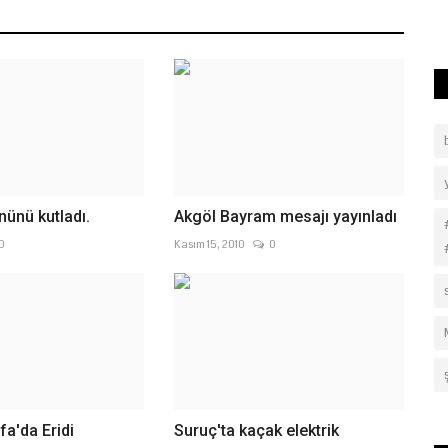
nünü kutladı.
Akgöl Bayram mesajı yayınladı
0
Kasım 15, 2010
0
fa'da Eridi
Suruç'ta kaçak elektrik