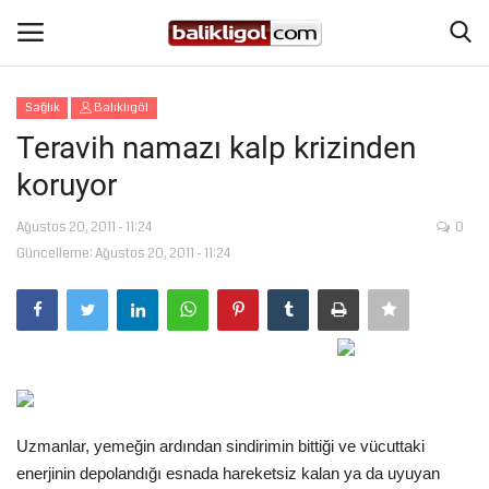
Sağlık
Balıklıgöl
Giriş Yap
Kaydol
Teravih namazı kalp krizinden
koruyor
Anasayfa
Ağustos 20, 2011 - 11:24
0
Köşe Yazıları
Güncelleme: Ağustos 20, 2011 - 11:24
Magazin
Şanlıurfa
Eğitim
Uzmanlar, yemeğin ardından sindirimin bittiği ve vücuttaki
Spor
enerjinin depolandığı esnada hareketsiz kalan ya da uyuyan