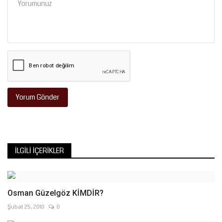
Yorum Gönder
İLGILI İÇERIKLER
Osman Güzelgöz KİMDİR?
Şubat 25, 2010
0