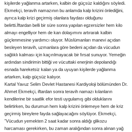
kişilerde yağlanma artarken, kalbin de güçsüz kaldığını söyledi.
Gündem
Ekmekçi, teravih namazının bu anlamda kalp krizini önlediğini,
ayrıca kalp krizi geçirmiş olanlara faydası olduğunu
Tekno Bilim
belirtti.İftardan belli bir süre sonra yapılan egzersizler hem kilo
almayı engelliyor hem de kan dolaşımını artırarak kalbin
Ekonomi
güçlenmesine yardımcı oluyor. Müslümanları manevi açıdan
besleyen teravih, uzmanlara göre bedeni açıdan da vücudun
Siyaset
sağlıklı kalması için kaçırılmayacak bir fırsat sunuyor. Yemeğin
ardından sindirimin bittiği ve vücuttaki enerjinin depolandığı
esnada hareketsiz kalan ya da uyuyan kişilerde yağlanma
Galeriler
artarken, kalp güçsüz kalıyor.
Kartal Yavuz Selim Devlet Hastanesi Kardiyoloji bölümünden Dr.
Yaşam
Ahmet Ekmekçi, iftardan sonra teravih namazı kılanların
kendilerine bir saatlik efor testi uygulamış gibi olduklarını
Künye
belirtirken, bu durumun hem kalp krizini önlemeye hem de kriz
geçirmiş bireylere fayda sağlayacağını söylüyor. Ekmekçi,
Sağlık
"Vücudun yemekten 2 saat kadar sonra aldığı glikozu
harcaması gerekirken, bu zaman aralığından sonra alınan yağ
İletişim