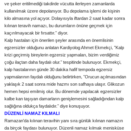
ve şeker eritilmediği takdirde vücutta ilerleyen zamanlarda
kullanılmak üzere depolanıyor. Bu depolama işlemi de kişinin
Kültür Sanat
kilo almasına yol açıyor. Dolayısıyla iftardan 2 saat kadar sonra
kılınan teravih namazı, bu durumların önüne geçmek için
kaçırılmayacak bir fırsattır." diyor.
Kalp hastaları için önerilen şeyler arasında en önemlisinin
egzersizler olduğunu anlatan Kardiyolog Ahmet Ekmekçi, "Kalp
krizi geçirmiş bireylerin egzersiz yapmaları, bizim verdiğimiz
çoğu ilaçtan daha faydalı olur." tespitinde bulunuyor. Ekmekçi,
kalp hastalarının günde 30 dakika hafif tempoda egzersiz
yapmalarının faydalı olduğunu belirtirken, "Orucun açılmasından
yaklaşık 2 saat sonra mide hazmı son safhaya ulaşır. Glikozun
hemen hepsi emilmiş olur. Bu dönemde yapılacak egzersizler
kalbe kan taşıyan damarların genişlemesini sağladığından kalp
sağlığına oldukça faydalıdır." diye konuşuyor.
DÜZENLİ NAMAZ KILMALI
Ramazan’da kılınan teravihin yanı sıra günlük kılınan namazın
da birçok faydası bulunuyor. Düzenli namaz kılmak menisküse