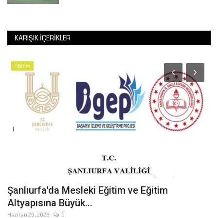
KARIŞIK İÇERIKLER
Eğitim
Şanlıurfa'da Mesleki Eğitim ve Eğitim
V
Altyapısına Büyük...
A
Haziran 29, 2026
0
Te