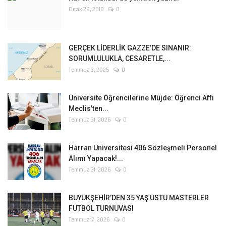
Ocak 29, 2010
0
GERÇEK LİDERLİK GAZZE’DE SINANIR:
SORUMLULUKLA, CESARETLE,...
Temmuz 3, 2025
0
Üniversite Öğrencilerine Müjde: Öğrenci Affı
Meclis'ten...
Temmuz 31, 2026
0
Harran Üniversitesi 406 Sözleşmeli Personel
Alımı Yapacak!...
Temmuz 31, 2026
0
BÜYÜKŞEHİR’DEN 35 YAŞ ÜSTÜ MASTERLER
FUTBOL TURNUVASI
Temmuz 17, 2026
0