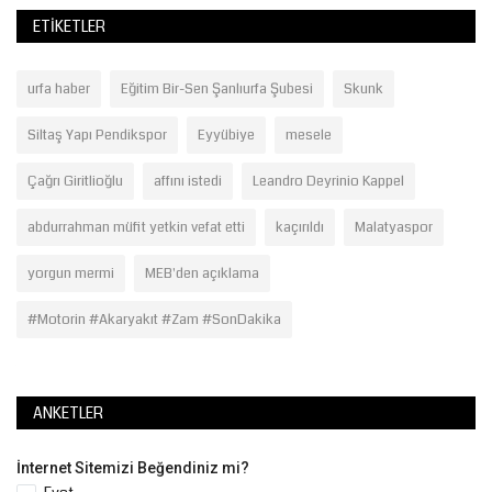
ETIKETLER
urfa haber
Eğitim Bir-Sen Şanlıurfa Şubesi
Skunk
Siltaş Yapı Pendikspor
Eyyübiye
mesele
Çağrı Giritlioğlu
affını istedi
Leandro Deyrinio Kappel
abdurrahman müfit yetkin vefat etti
kaçırıldı
Malatyaspor
yorgun mermi
MEB'den açıklama
#Motorin #Akaryakıt #Zam #SonDakika
ANKETLER
İnternet Sitemizi Beğendiniz mi?