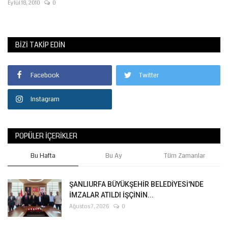
Eylül 18, 2010
0
BIZI TAKIP EDIN
Facebook
Twitter
Instagram
POPÜLER İÇERIKLER
Bu Hafta
Bu Ay
Tüm Zamanlar
ŞANLIURFA BÜYÜKŞEHİR BELEDİYESİ'NDE
İMZALAR ATILDI İŞÇİNİN...
Ağustos 7, 2026
0