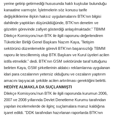
yerine getirip getirmediği hususunda haklı kuşkular bulunduğu
kanaatine varmıştır. İşletmelerin söz konusu tarife
değişikliklerine ilişkin haksız uygulamalarını BTK'nın bilgisi
dahilinde yaptıkları düşünüldüğünde, BTK'nın denetim ve
gözetim görevinde zafiyet gösterdiği anlaşılmaktadır." TBMM
Dilekçe Komisyonu'nun BTK ile ilgili raporunu değerlendiren
Tüketiciler Birliği Genel Başkanı Nazım Kaya, "İletişim
sektörünü düzenlemekle görevli BTK'nın başarısızlığı TBMM
raporu ile tescillenmiş olup BTK Başkanı ve Kurul üyeleri acilen
istifa etmelidir." dedi. BTK'nın GSM sektöründe taraf tuttuğunu
belirten Kaya, GSM şirketlerinin aldatıcı reklamlarına uygulanan
idari para cezalarının yetersiz olduğunu ve cezaların yaptırım
amacını taşıyacak şekilde acilen artırılması gerektiğini belirtti.
HEDİYE ALMAKLA DA SUÇLANMIŞTI
Dilekçe Komisyonu'nun BTK ile ilgili raporunda kurumun 2006,
2007 ve 2008 yıllarında Devlet Denetleme Kurumu tarafından
yapılan incelemelerde de ilginç suçlamalara maruz kaldığına
işaret edildi. "DDK tarafından hazırlanan raporlarda BTK'nın