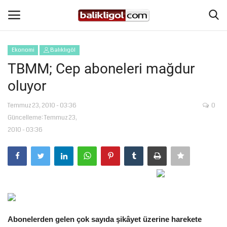
Ekonomi
Balıklıgöl
Giriş Yap
Kaydol
TBMM; Cep aboneleri mağdur
oluyor
Anasayfa
Temmuz 23, 2010 - 03:36
0
Köşe Yazıları
Güncelleme: Temmuz 23,
2010 - 03:36
Eğitim
Magazin
Şanlıurfa
Spor
Abonelerden gelen çok sayıda şikâyet üzerine harekete