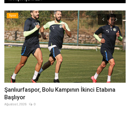
Spor
L
Şanlıurfaspor, Bolu Kampının İkinci Etabına
Ş
Başlıyor
Ba
Ağustos 1, 2026
0
Ağ
Şa
çal