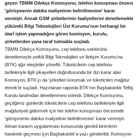
geçen TBMM Dilekçe Komisyonu, telefon konuşması öncesi
Gündem
'görüşmenin dakika maliyetinin belirtilmesine' karar
vermişti. Ancak GSM şirketlerinin faaliyetlerini denetlemekle
Tekno Bilim
yükümlü Bilgi Teknolojileri Üst Kurumu'nun herhangi bir
idarî işlem yapmadığını gören komisyon, kurulu,
Ekonomi
şirketlerden yana taraf tutmakla suçladı.
TBMM Dilekçe Komisyonu, cep telefonu sektörünü
denetlemeyle yetkili Bilgi Teknolojileri ve İletişim Kurumu'na
Siyaset
(BTK) ağır eleştiriler yöneltti. Tüketicilerin cep telefonu
tarifeleriyle ilgili şikayetleri doğrultusunda bir dizi karar alan
Galeriler
Komisyon, BTK'yı da 'şirketleri korumak ve tüketicileri mağdur
etmek'le suçladı. Hazırlanan raporda BTK'nın Başbakanlık Teftiş
Yaşam
Kurulu tarafından denetlenmesi istendi. Dilekçe Komisyonu,
geçtiğimiz günlerde tüketicilerin cep telefonu tarifeleriyle ilgili
Künye
mağduriyeti gidermek için her telefon konuşması öncesinde
'görüşmenin dakika maliyetinin belirtilmesine' karar vermişti.
Sağlık
Alınan kararın uygulanması konusunda gerekli birimlerin
harekete geçmesi için Başbakanlık'a yazı gönderildi. Komisyon
İletişim