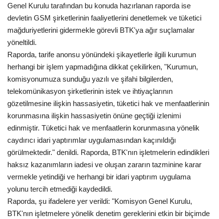
Genel Kurulu tarafından bu konuda hazırlanan raporda ise
devletin GSM şirketlerinin faaliyetlerini denetlemek ve tüketici
Kültür Sanat
mağduriyetlerini gidermekle görevli BTK'ya ağır suçlamalar
yöneltildi.
Raporda, tarife anonsu yönündeki şikayetlerle ilgili kurumun
herhangi bir işlem yapmadığına dikkat çekilirken, "Kurumun,
komisyonumuza sunduğu yazılı ve şifahi bilgilerden,
telekomünikasyon şirketlerinin istek ve ihtiyaçlarının
gözetilmesine ilişkin hassasiyetin, tüketici hak ve menfaatlerinin
korunmasına ilişkin hassasiyetin önüne geçtiği izlenimi
edinmiştir. Tüketici hak ve menfaatlerin korunmasına yönelik
caydırıcı idari yaptırımlar uygulamasından kaçınıldığı
görülmektedir." denildi. Raporda, BTK'nın işletmelerin edindikleri
haksız kazanımların iadesi ve oluşan zararın tazminine karar
vermekle yetindiği ve herhangi bir idari yaptırım uygulama
yolunu tercih etmediği kaydedildi.
Raporda, şu ifadelere yer verildi: "Komisyon Genel Kurulu,
BTK'nın işletmelere yönelik denetim gereklerini etkin bir biçimde