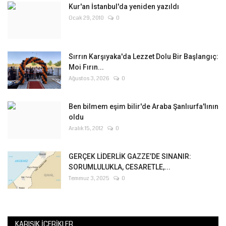
Kur'an İstanbul'da yeniden yazıldı
Ocak 29, 2010
0
Sırrın Karşıyaka'da Lezzet Dolu Bir Başlangıç:
Moi Fırın...
Ağustos 3, 2026
0
Ben bilmem eşim bilir'de Araba Şanlıurfa'lının
oldu
Aralık 15, 2012
0
GERÇEK LİDERLİK GAZZE’DE SINANIR:
SORUMLULUKLA, CESARETLE,...
Temmuz 3, 2025
0
KARIŞIK İÇERIKLER