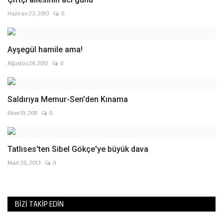
Haziran 23, 2013
0
Ayşegül hamile ama!
Ağustos 24, 2012
0
Saldırıya Memur-Sen'den Kınama
Ekim 19, 2011
0
Tatlıses'ten Sibel Gökçe'ye büyük dava
Mart 20, 2013
0
BIZI TAKIP EDIN