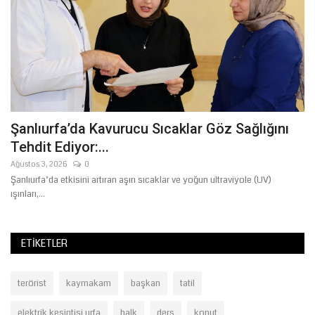
Te
Şanlıurfa’da Kavurucu Sıcaklar Göz Sağlığını
Tehdit Ediyor:...
Ağustos 3, 2026
0
Şanlıurfa’da etkisini artıran aşırı sıcaklar ve yoğun ultraviyole (UV)
ışınları,...
ETIKETLER
terörist
kaymakam
başkan
tatil
elektrik kesintisi urfa
halk
ders
konut