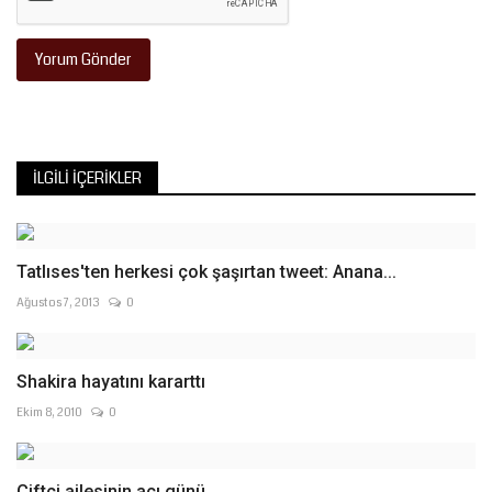
Yorum Gönder
İLGILI İÇERIKLER
Tatlıses'ten herkesi çok şaşırtan tweet: Anana...
Ağustos 7, 2013
0
Shakira hayatını kararttı
Ekim 8, 2010
0
Çiftçi ailesinin acı günü