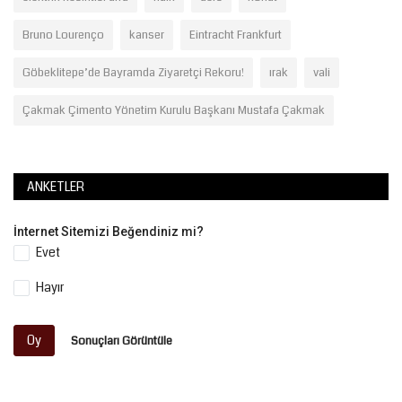
Bruno Lourenço
kanser
Eintracht Frankfurt
Göbeklitepe’de Bayramda Ziyaretçi Rekoru!
ırak
vali
Çakmak Çimento Yönetim Kurulu Başkanı Mustafa Çakmak
ANKETLER
İnternet Sitemizi Beğendiniz mi?
Evet
Hayır
Oy
Sonuçları Görüntüle