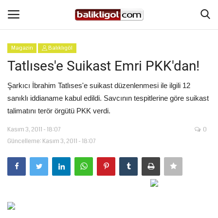
Magazin
Balıklıgöl
Giriş Yap
Kaydol
Tatlıses'e Suikast Emri PKK'dan!
Anasayfa
Şarkıcı İbrahim Tatlıses'e suikast düzenlenmesi ile ilgili 12
sanıklı iddianame kabul edildi. Savcının tespitlerine göre suikast
Köşe Yazıları
talimatını terör örgütü PKK verdi.
Kasım 3, 2011 - 18:07
0
Magazin
Güncelleme: Kasım 3, 2011 - 18:07
Şanlıurfa
Eğitim
Spor