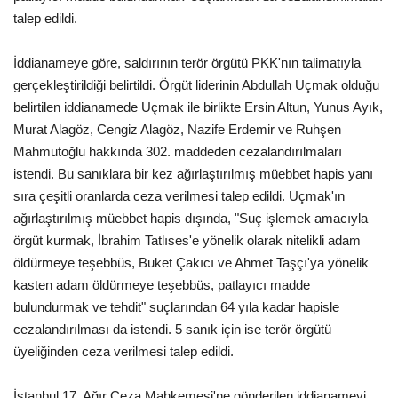
talep edildi.
Kültür Sanat
İddianameye göre, saldırının terör örgütü PKK'nın talimatıyla
gerçekleştirildiği belirtildi. Örgüt liderinin Abdullah Uçmak olduğu
belirtilen iddianamede Uçmak ile birlikte Ersin Altun, Yunus Ayık,
Murat Alagöz, Cengiz Alagöz, Nazife Erdemir ve Ruhşen
Mahmutoğlu hakkında 302. maddeden cezalandırılmaları
istendi. Bu sanıklara bir kez ağırlaştırılmış müebbet hapis yanı
sıra çeşitli oranlarda ceza verilmesi talep edildi. Uçmak'ın
ağırlaştırılmış müebbet hapis dışında, "Suç işlemek amacıyla
örgüt kurmak, İbrahim Tatlıses'e yönelik olarak nitelikli adam
öldürmeye teşebbüs, Buket Çakıcı ve Ahmet Taşçı'ya yönelik
kasten adam öldürmeye teşebbüs, patlayıcı madde
bulundurmak ve tehdit" suçlarından 64 yıla kadar hapisle
cezalandırılması da istendi. 5 sanık için ise terör örgütü
üyeliğinden ceza verilmesi talep edildi.
İstanbul 17. Ağır Ceza Mahkemesi'ne gönderilen iddianameyi