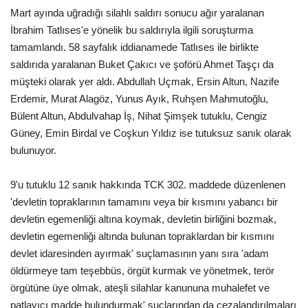
Mart ayında uğradığı silahlı saldırı sonucu ağır yaralanan
Gündem
İbrahim Tatlıses'e yönelik bu saldırıyla ilgili soruşturma
tamamlandı. 58 sayfalık iddianamede Tatlıses ile birlikte
Tekno Bilim
saldırıda yaralanan Buket Çakıcı ve şoförü Ahmet Taşçı da
müşteki olarak yer aldı. Abdullah Uçmak, Ersin Altun, Nazife
Ekonomi
Erdemir, Murat Alagöz, Yunus Ayık, Ruhşen Mahmutoğlu,
Bülent Altun, Abdulvahap İş, Nihat Şimşek tutuklu, Cengiz
Siyaset
Güney, Emin Birdal ve Coşkun Yıldız ise tutuksuz sanık olarak
bulunuyor.
Galeriler
9'u tutuklu 12 sanık hakkında TCK 302. maddede düzenlenen
Yaşam
'devletin topraklarının tamamını veya bir kısmını yabancı bir
devletin egemenliği altına koymak, devletin birliğini bozmak,
Künye
devletin egemenliği altında bulunan topraklardan bir kısmını
devlet idaresinden ayırmak' suçlamasının yanı sıra 'adam
Sağlık
öldürmeye tam teşebbüs, örgüt kurmak ve yönetmek, terör
örgütüne üye olmak, ateşli silahlar kanununa muhalefet ve
İletişim
patlayıcı madde bulundurmak' suçlarından da cezalandırılmaları