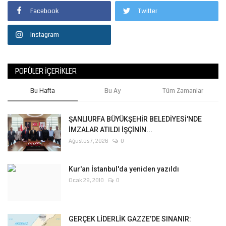
Facebook
Twitter
Instagram
POPÜLER İÇERIKLER
Bu Hafta
Bu Ay
Tüm Zamanlar
ŞANLIURFA BÜYÜKŞEHİR BELEDİYESİ'NDE
İMZALAR ATILDI İŞÇİNİN...
Ağustos 7, 2026
0
Kur'an İstanbul'da yeniden yazıldı
Ocak 29, 2010
0
GERÇEK LİDERLİK GAZZE’DE SINANIR: