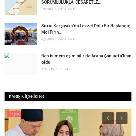
SORUMLULUKLA, CESARETLE,...
Temmuz 3, 2025
0
Sırrın Karşıyaka'da Lezzet Dolu Bir Başlangıç:
Moi Fırın...
Ağustos 3, 2026
0
Ben bilmem eşim bilir'de Araba Şanlıurfa'lının
oldu
Aralık 15, 2012
0
KARIŞIK İÇERIKLER
Sağlık
K
K