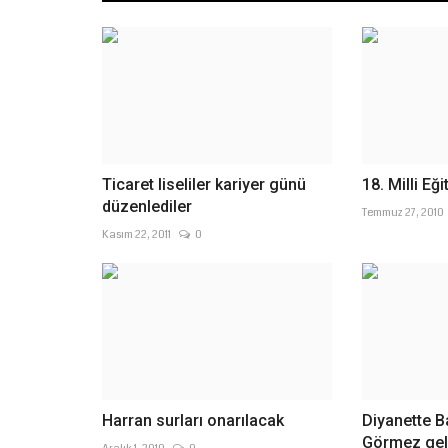
Ticaret liseliler kariyer günü
18. Milli Eğ
düzenlediler
Temmuz 27, 2010
Kasım 22, 2011
0
Harran surları onarılacak
Diyanette B
Görmez gel