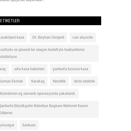
kuken geçersiz sayılması...
Yıldırım, 19 Mayıs't
ETIKETLER
karaköprü kaza
Dr. Beyhan Gergerli
can alıyordu
konforlu ve güvenli bir ulaşım hedefiyle faaliyetlerini
sürdürüyor.
araç
urfa kaza haberleri
şanlıurfa bozova kaza
Somun Ekmek
Karakaş
Neolitik
dicle elektrik
düzenlenen eş zamanlı operasyonla yakalandı.
Şanlıurfa Büyükşehir Belediye Başkanı Mehmet Kasım
Gülpınar
şenyaşar
bankası