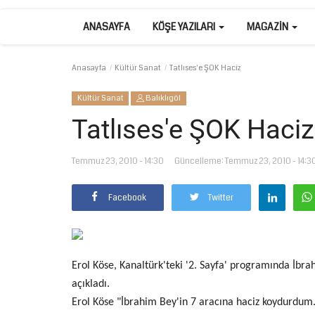
ANASAYFA
KÖŞE YAZILARI
MAGAZIN
Anasayfa
Kültür Sanat
Tatlıses'e ŞOK Haciz
Kültür Sanat
Balıklıgöl
Tatlıses'e ŞOK Haciz
Temmuz 23, 2010 - 14:30
Güncelleme: Temmuz 23, 2010 - 14:3
Facebook
Twitter
Erol Köse, Kanaltürk'teki '2. Sayfa' programında İbrahi
açıkladı.
Erol Köse "İbrahim Bey'in 7 aracına haciz koydurdum. 