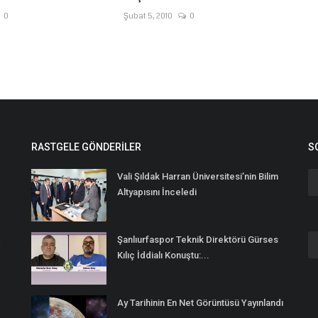
0
Şubat 5, 2010
0
RASTGELE GÖNDERILER
S
Vali Şıldak Harran Üniversitesi’nin Bilim
Altyapısını İnceledi
Şanlıurfaspor Teknik Direktörü Gürses
n
Kılıç İddialı Konuştu:...
Ay Tarihinin En Net Görüntüsü Yayınlandı