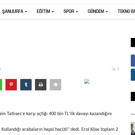
ŞANLIURFA
EĞITIM
SPOR
GÜNDEM
TEKNO B
0
0
m Tatlıses'e karşı açtığı 400 bin TL'lik davayı kazandığını
Kullandığı arabaların hepsi hacizli" dedi. Erol Köse toplam 2