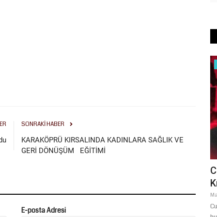
Gündem
şa Eder
ER
SONRAKI HABER
du
KARAKÖPRÜ KIRSALINDA KADINLARA SAĞLIK VE
GERİ DÖNÜŞÜM EĞİTİMİ
Açıksu Caddesi ve Bağlantı Yolu
C
Yenilendi
K
Temmuz 31, 2026
0
Ma
Şanlıurfa Büyükşehir Belediyesi, Haliliye ilçesindeki Açıksu
Cu
E-posta Adresi