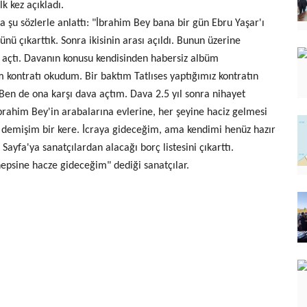
lk kez açıkladı.
'da şu sözlerle anlattı: "İbrahim Bey bana bir gün Ebru Yaşar'ı
ünü çıkarttık. Sonra ikisinin arası açıldı. Bunun üzerine
 açtı. Davanın konusu kendisinden habersiz albüm
 kontratı okudum. Bir baktım Tatlıses yaptığımız kontratın
Ben de ona karşı dava açtım. Dava 2.5 yıl sonra nihayet
 İbrahim Bey'in arabalarına evlerine, her şeyine haciz gelmesi
' demişim bir kere. İcraya gideceğim, ama kendimi henüz hazır
Sayfa'ya sanatçılardan alacağı borç listesini çıkarttı.
hepsine hacze gideceğim" dediği sanatçılar.