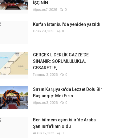
İŞÇİNİN...
Ağustos 7, 2026
0
Kur'an İstanbul'da yeniden yazıldı
Ocak 29, 2010
0
GERÇEK LİDERLİK GAZZE’DE
SINANIR: SORUMLULUKLA,
CESARETLE,...
Temmuz 3, 2025
0
Sırrın Karşıyaka'da Lezzet Dolu Bir
Başlangıç: Moi Fırın...
Ağustos 3, 2026
0
Ben bilmem eşim bilir'de Araba
Şanlıurfa'lının oldu
Aralık 15, 2012
0