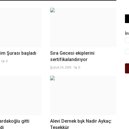
İ
itim Şurası başladı
Sıra Gecesi ekiplerini
sertifikalandırıyor
0
Şubat 24, 2010
0
ardakoğlu gitti
Alevi Dernek bşk Nadir Aykaç:
di
Teşekkür