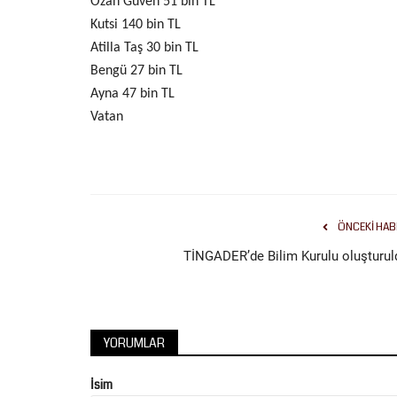
Ozan Güven 51 bin TL
Kutsi 140 bin TL
Atilla Taş 30 bin TL
Bengü 27 bin TL
Ayna 47 bin TL
Vatan
Köşe Yazıları
Fikirler Günü Değil, Geleceği İn
Temmuz 24, 2026
0
ÖNCEKI HAB
TİNGADER’de Bilim Kurulu oluşturul
YORUMLAR
İsim