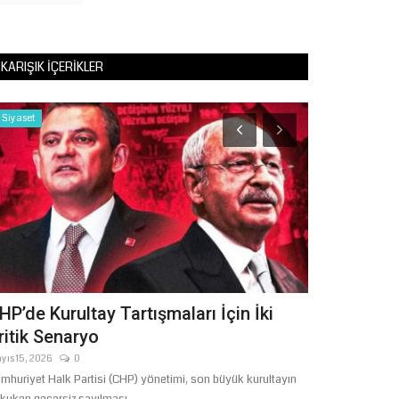
KARIŞIK İÇERIKLER
Siyaset
Siyaset
HP’de Kurultay Tartışmaları İçin İki
Türk Gençli
ritik Senaryo
genci Ankar
yıs 15, 2026
0
Mayıs 14, 2026
mhuriyet Halk Partisi (CHP) yönetimi, son büyük kurultayın
Ülkü Ocakları Eğit