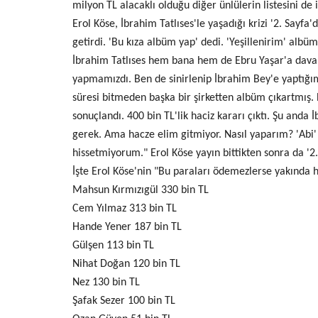
milyon TL alacaklı olduğu diğer ünlülerin listesini de i
Erol Köse, İbrahim Tatlıses'le yaşadığı krizi '2. Sayfa
getirdi. 'Bu kıza albüm yap' dedi. 'Yeşillenirim' albüm
İbrahim Tatlıses hem bana hem de Ebru Yaşar'a dava
yapmamızdı. Ben de sinirlenip İbrahim Bey'e yaptığım
süresi bitmeden başka bir şirketten albüm çıkartmış. 
sonuçlandı. 400 bin TL'lik haciz kararı çıktı. Şu anda
gerek. Ama hacze elim gitmiyor. Nasıl yaparım? 'Abi
hissetmiyorum." Erol Köse yayın bittikten sonra da '2. 
İşte Erol Köse'nin "Bu paraları ödemezlerse yakında 
Mahsun Kırmızıgül 330 bin TL
Cem Yılmaz 313 bin TL
Hande Yener 187 bin TL
Gülşen 113 bin TL
Nihat Doğan 120 bin TL
Nez 130 bin TL
Şafak Sezer 100 bin TL