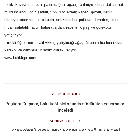
fıstık, kayısı, mimoza, pavlova (kral ağacı), palmiye, elma, dut, armut,
mürdüm eriği, incir, şeftali, tıbbi bitkilerden; kapari, gözeli, kekik,
biberiye, biber ve süs bitkileri, sebzelerden; patlıcan domates, biber,
hıyar, salatalık, acur, baharatlardan; rezene, kişniş ve çörekotu
yetiştiriyor.
Emekli öğretmen İ.Halil Akkuş yetiştirdiği ağaç türlerinin fidelerini okul,
karakol ve camilere ücretsiz olarak veriyor.
www.balikligol.com
ÖNCEKI HABER
Başkanı Gülpınar, Balıklıgöl platosunda sürdürülen çalışmaları
inceledi
SONRAKI HABER
KARAKÖPRÜ KIRSALINDA KADINLARA SAĞLIK VE GERİ