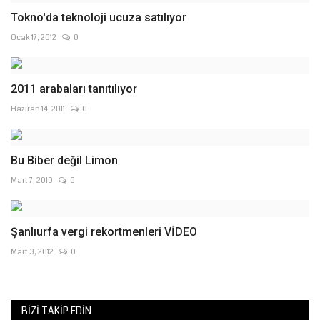
Tokno'da teknoloji ucuza satılıyor
Ocak 17, 2012
0
2011 arabaları tanıtılıyor
Haziran 14, 2011
0
Bu Biber değil Limon
Mart 7, 2010
0
Şanlıurfa vergi rekortmenleri VİDEO
Mart 3, 2012
0
BIZI TAKIP EDIN