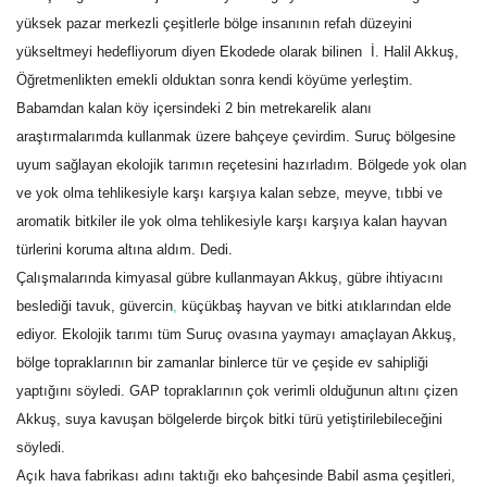
yüksek pazar merkezli çeşitlerle bölge insanının refah düzeyini
Kültür Sanat
yükseltmeyi hedefliyorum diyen Ekodede olarak bilinen İ. Halil Akkuş,
Öğretmenlikten emekli olduktan sonra kendi köyüme yerleştim.
Babamdan kalan köy içersindeki 2 bin metrekarelik alanı
araştırmalarımda kullanmak üzere bahçeye çevirdim. Suruç bölgesine
uyum sağlayan ekolojik tarımın reçetesini hazırladım. Bölgede yok olan
ve yok olma tehlikesiyle karşı karşıya kalan sebze, meyve, tıbbi ve
aromatik bitkiler ile yok olma tehlikesiyle karşı karşıya kalan hayvan
türlerini koruma altına aldım. Dedi.
Çalışmalarında kimyasal gübre kullanmayan Akkuş, gübre ihtiyacını
beslediği tavuk, güvercin
,
küçükbaş hayvan ve bitki atıklarından elde
ediyor. Ekolojik tarımı tüm Suruç ovasına yaymayı amaçlayan Akkuş,
bölge topraklarının bir zamanlar binlerce tür ve çeşide ev sahipliği
yaptığını söyledi. GAP topraklarının çok verimli olduğunun altını çizen
Akkuş, suya kavuşan bölgelerde birçok bitki türü yetiştirilebileceğini
söyledi.
Açık hava fabrikası adını taktığı eko bahçesinde Babil asma çeşitleri,