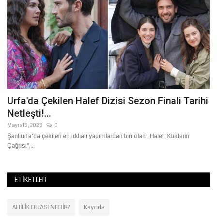
Urfa'da Çekilen Halef Dizisi Sezon Finali Tarihi
B
Netleşti!...
t
Mayıs 15, 2026
0
Te
Şanlıurfa’da çekilen en iddialı yapımlardan biri olan "Halef: Köklerin
HÜ
Çağrısı",...
ka
ETIKETLER
AHİLİK DUASI NEDİR?
Kayode