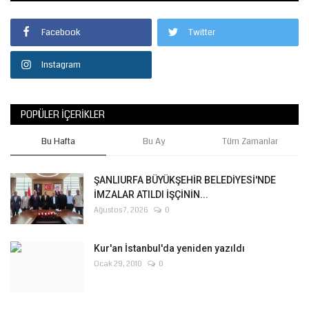
Facebook
Twitter
Instagram
POPÜLER İÇERIKLER
Bu Hafta
Bu Ay
Tüm Zamanlar
ŞANLIURFA BÜYÜKŞEHİR BELEDİYESİ'NDE
İMZALAR ATILDI İŞÇİNİN...
Ağustos 7, 2026
0
Kur'an İstanbul'da yeniden yazıldı
Ocak 29, 2010
0