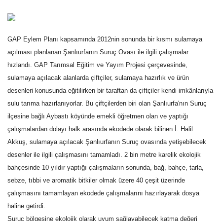
Gündem
GAP Eylem Planı kapsamında 2012nin sonunda bir kısmı sulamaya
Tekno Bilim
açılması planlanan Şanlıurfanın Suruç Ovası ile ilgili çalışmalar
hızlandı. GAP Tarımsal Eğitim ve Yayım Projesi çerçevesinde,
Ekonomi
sulamaya açılacak alanlarda çiftçiler, sulamaya hazırlık ve ürün
desenleri konusunda eğitilirken bir taraftan da çiftçiler kendi imkânlarıyla
Galeriler
sulu tarıma hazırlanıyorlar. Bu çiftçilerden biri olan Şanlıurfa'nın Suruç
Siyaset
ilçesine bağlı Aybastı köyünde emekli öğretmen olan ve yaptığı
çalışmalardan dolayı halk arasında ekodede olarak bilinen İ. Halil
Künye
Akkuş, sulamaya açılacak Şanlıurfanın Suruç ovasında yetişebilecek
desenler ile ilgili çalışmasını tamamladı. 2 bin metre karelik ekolojik
Yaşam
bahçesinde 10 yıldır yaptığı çalışmaların sonunda, bağ, bahçe, tarla,
sebze, tıbbi ve aromatik bitkiler olmak üzere 40 çeşit üzerinde
İletişim
çalışmasını tamamlayan ekodede çalışmalarını hazırlayarak dosya
haline getirdi.
Sağlık
Suruç bölgesine ekolojik olarak uyum sağlayabilecek katma değeri