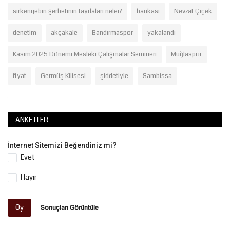
sirkengebin şerbetinin faydaları neler?
bankası
Nevzat Çiçek
denetim
akçakale
Bandırmaspor
yakalandı
Kasım 2025 Dönemi Mesleki Çalışmalar Semineri
Muğlaspor
fiyat
Germüş Kilisesi
şiddetiyle
Sambissa
ANKETLER
İnternet Sitemizi Beğendiniz mi?
Evet
Hayır
Oy
Sonuçları Görüntüle