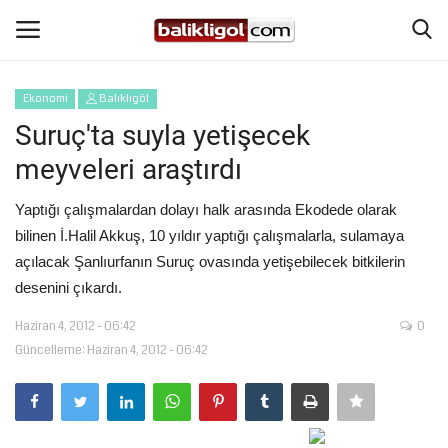
Ekonomi
Balıklıgöl
Giriş Yap
Kaydol
Suruç'ta suyla yetişecek
meyveleri araştırdı
Anasayfa
Yaptığı çalışmalardan dolayı halk arasında Ekodede olarak
Köşe Yazıları
bilinen İ.Halil Akkuş, 10 yıldır yaptığı çalışmalarla, sulamaya
açılacak Şanlıurfanın Suruç ovasında yetişebilecek bitkilerin
Şanlıurfa
desenini çıkardı.
Haziran 4, 2012 - 06:42
0
Eğitim
Güncelleme: Haziran 4, 2012 - 06:42
Magazin
Spor