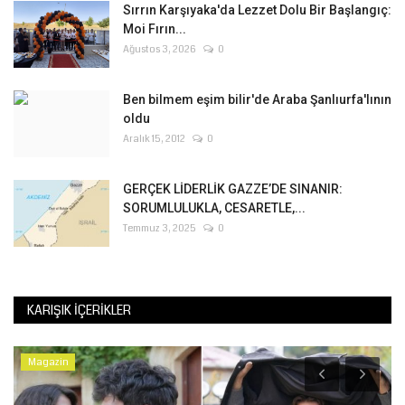
Sırrın Karşıyaka'da Lezzet Dolu Bir Başlangıç:
Moi Fırın...
Ağustos 3, 2026
0
Ben bilmem eşim bilir'de Araba Şanlıurfa'lının
oldu
Aralık 15, 2012
0
GERÇEK LİDERLİK GAZZE’DE SINANIR:
SORUMLULUKLA, CESARETLE,...
Temmuz 3, 2025
0
KARIŞIK İÇERIKLER
Magazin