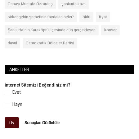
Onbaşı Mustafa Özkardeş
şanlıurfa kaza
sirkengebin şerbetinin faydaları neler?
öldü
fiyat
Şanlıurfa’nın Karaköprü ilçesinde dün gerçekleşen
konser
davul
Demokratik Bölgeler Partisi
ANKETLER
İnternet Sitemizi Beğendiniz mi?
Evet
Hayır
Oy
Sonuçları Görüntüle