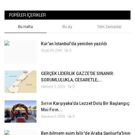
POPÜLER İÇERIKLER
Bu Hafta
Bu Ay
Tüm Zamanlar
Kur'an İstanbul'da yeniden yazıldı
Ocak 29, 2010
0
GERÇEK LİDERLİK GAZZE’DE SINANIR:
SORUMLULUKLA, CESARETLE,...
Temmuz 3, 2025
0
Sırrın Karşıyaka'da Lezzet Dolu Bir Başlangıç:
Moi Fırın...
Ağustos 3, 2026
0
Ben bilmem eşim bilir'de Araba Şanlıurfa'lının