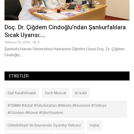
Doç. Dr. Çiğdem Cindoğlu’ndan Şanlıurfalılara
Ş
Sıcak Uyarısı:...
D
Temmuz 24, 2026
0
Te
Şanlıurfa Harran Üniversitesi Hastanesi Öğretim Üyesi Doç. Dr. Çiğdem
Şa
Cindoğlu,...
ge
ETIKETLER
Sait Karafırtınalar
Zach Muscat
iki katlı
#TBMM #Aidat #SiteAidatları #Meclis #Ekonomi #Türkiye
#Gündem #Konut #SiteYönetimi
Göbeklitepe’de Bayramda Ziyaretçi Rekoru!
reglaj