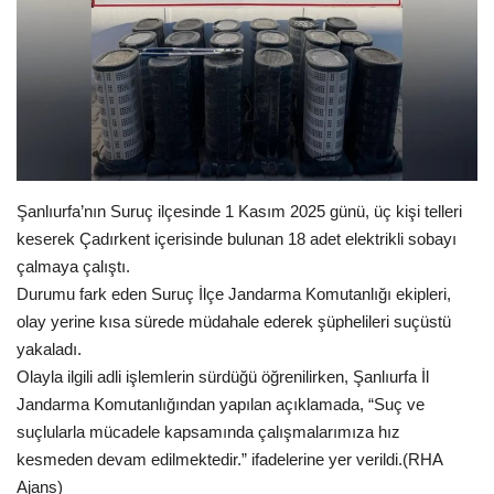
Gündem
Tekno Bilim
Ekonomi
Siyaset
Şanlıurfa’nın Suruç ilçesinde 1 Kasım 2025 günü, üç kişi telleri
keserek Çadırkent içerisinde bulunan 18 adet elektrikli sobayı
Galeriler
çalmaya çalıştı.
Durumu fark eden Suruç İlçe Jandarma Komutanlığı ekipleri,
Yaşam
olay yerine kısa sürede müdahale ederek şüphelileri suçüstü
yakaladı.
Künye
Olayla ilgili adli işlemlerin sürdüğü öğrenilirken, Şanlıurfa İl
Jandarma Komutanlığından yapılan açıklamada, “Suç ve
Sağlık
suçlularla mücadele kapsamında çalışmalarımıza hız
kesmeden devam edilmektedir.” ifadelerine yer verildi.(RHA
İletişim
Ajans)