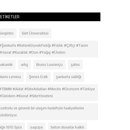
ETIKETLER
Serginho
Siirt Üniversitesi
#Şanlıurfa #KetenKöynekFıstığı #Fıstık #Çiftçi #Tarım
#Hasat #Kuraklık #Don #Yağış #Üretim
bakanlık
artış
Bruno Lourenço
şahıs
Mario Lemina
Şenes Erzik
şanlıurfa valiliği
#TBMM #Aidat #SiteAidatları #Meclis #Ekonomi #Türkiye
#Gündem #Konut #SiteYönetimi
konforlu ve güvenli bir ulaşım hedefiyle faaliyetlerini
sürdürüyor.
Ağrı 1970 Spor
sagopa
beton duvarlar kalktı