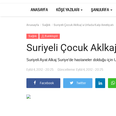
ANASAYFA
KÖŞE YAZILARI
ŞANLIURFA
Anasayfa
Sağlık
Suriyeli Çocuk Aklkaj'a Urfada Kalp Ameliyatı
Sağlık
Balıklıgöl
Suriyeli Çocuk Aklka
Suriyeli Ayat Alkaj Suriye’de hastaneler dolduğu için U
Eylül 4, 2012 - 20:25
Güncelleme: Eylül 4, 2012 - 20:25
Facebook
Twitter