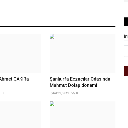
İ
 Ahmet ÇAKIRa
Şanlıurfa Eczacılar Odasında
Mahmut Dolap dönemi
0
Eylül 23, 2013
0