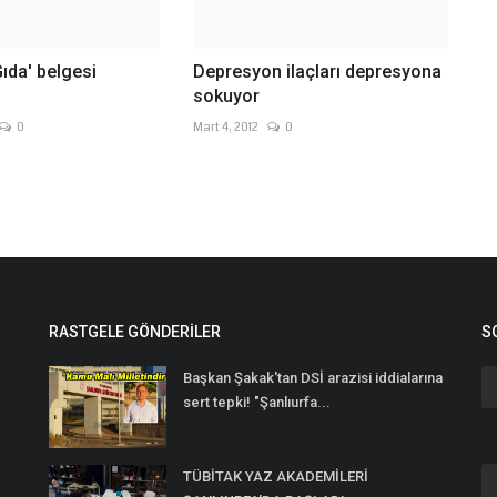
Gıda' belgesi
Depresyon ilaçları depresyona
sokuyor
0
Mart 4, 2012
0
RASTGELE GÖNDERILER
S
Başkan Şakak'tan DSİ arazisi iddialarına
sert tepki! "Şanlıurfa...
TÜBİTAK YAZ AKADEMİLERİ
n