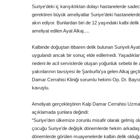
Suriye'deki iç karışıklıktan dolayı hastanelerde sadec
gerektiren büyük ameliyatlar Suriye’deki hastanelerde
akın ediyor. Bunlardan biri de 12 yaşındaki kalbi de
ameliyat edilen Ayat Alkaj….
Kalbinde doğuştan itibaren delik bulunan Suriyeli Ayat
uygulandı ancak bir sonuç elde edilemedi. Yaşadıkla
nedeni ile acil servislerde oluşan yoğunluk sebebi ile 
yakınlarının tavsiyesi ile Şanlıurfa’ya gelen Alkaj g
Damar Cerrahisi Kliniği sorumlu hekimi Op. Dr. Bayr
kavuştu.
Ameliyatı gerçekleştiren Kalp Damar Cerrahisi Uzma
açıklamada şunlara değindi:
“Suriye’den ülkemize zorunlu misafir olarak gelmiş o
çocuğu Suriye’de değişik dönemlerde hekim arkadaşları
dönemlerde görülen muayenelerde kalbin delik olduğu