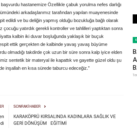
 başvurdu hastanemize Özellikle çabuk yorulma nefes darlığı
bölümündeki arkadaşlarımız tarafından yapılan muayenesinde
spit edildi ve bu deliğin yapmış olduğu bozukluğa bağlı olarak
çocuğu yatırdık gerekli kontroller ve tahlilleri yaptıktan sonra
atta kalbin iki duvar boşluğunda yaklaşık bir buçuk
Tekno Bilim
K
espit ettik gerçekten de kalbinde yavaş yavaş büyüme
B
rdu olmadığı takdirde çok uzun bir süre sonra kalp iyice elden
A
miz sentetik bir materyal ile kapattık ve gayette güzel oldu şu
B
lde inşallah en kısa sürede taburcu edeceğiz.”
Te
Şanlıurfa’da TEKNOFEST Seferberliği:
ER
SONRAKI HABER
Genç Mucitlere Dev...
en
KARAKÖPRÜ KIRSALINDA KADINLARA SAĞLIK VE
Şubat 15, 2026
0
di
GERİ DÖNÜŞÜM EĞİTİMİ
ğiyle
Şanlıurfa, 30 Eylül - 4 Ekim tarihlerinde ev sahipliği yapacağı
TEKNOFEST 2026 için...