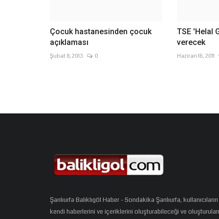
Çocuk hastanesinden çocuk
TSE 'Helal 
açıklaması
verecek
Şubat 8, 2013
0
Haziran 16, 2011
Şanlıurfa Balıklıgöl Haber - Sondakika Şanlıurfa, kullanıcıların
kendi haberlerini ve içeriklerini oluşturabileceği ve oluşturula