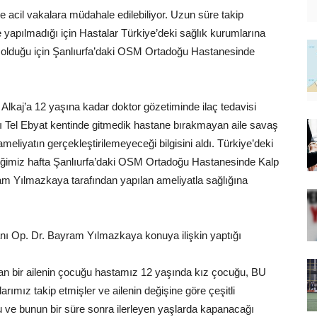
e acil vakalara müdahale edilebiliyor. Uzun süre takip
 yapılmadığı için Hastalar Türkiye’deki sağlık kurumlarına
lik olduğu için Şanlıurfa’daki OSM Ortadoğu Hastanesinde
 Alkaj’a 12 yaşına kadar doktor gözetiminde ilaç tedavisi
rı Tel Ebyat kentinde gitmedik hastane bırakmayan aile savaş
ameliyatın gerçekleştirilemeyeceği bilgisini aldı. Türkiye’deki
eçtiğimiz hafta Şanlıurfa’daki OSM Ortadoğu Hastanesinde Kalp
am Yılmazkaya tarafından yapılan ameliyatla sağlığına
nı Op. Dr. Bayram Yılmazkaya konuya ilişkin yaptığı
lan bir ailenin çocuğu hastamız 12 yaşında kız çocuğu, BU
mız takip etmişler ve ailenin değişine göre çeşitli
 ve bunun bir süre sonra ilerleyen yaşlarda kapanacağı