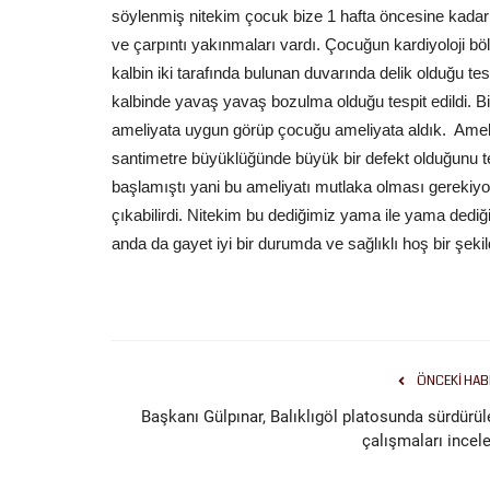
söylenmiş nitekim çocuk bize 1 hafta öncesine kadar
ve çarpıntı yakınmaları vardı. Çocuğun kardiyoloji 
kalbin iki tarafında bulunan duvarında delik olduğu te
kalbinde yavaş yavaş bozulma olduğu tespit edildi. Biz 
ameliyata uygun görüp çocuğu ameliyata aldık. Ameliy
Kültür Sanat
santimetre büyüklüğünde büyük bir defekt olduğunu t
başlamıştı yani bu ameliyatı mutlaka olması gerekiyo
çıkabilirdi. Nitekim bu dediğimiz yama ile yama dediği
anda da gayet iyi bir durumda ve sağlıklı hoş bir şeki
Şanlıurfa Bilim Merkezi’nde Yaz
ÖNCEKI HAB
Akademisi’nin İlk Dönemi...
Başkanı Gülpınar, Balıklıgöl platosunda sürdürül
Temmuz 27, 2026
0
çalışmaları incele
Şanlıurfa Büyükşehir Belediyesi ve TÜBİTAK iş birli
düzenlenen Yaz Akademisi’nde...