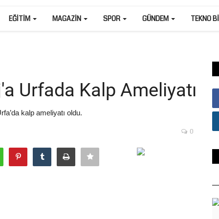
EĞITIM
MAGAZIN
SPOR
GÜNDEM
TEKNO B
j'a Urfada Kalp Ameliyatı
rfa’da kalp ameliyatı oldu.
0