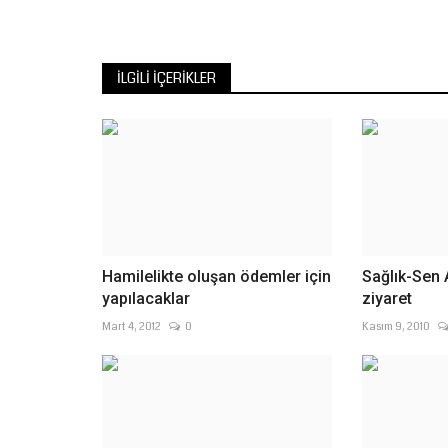
İLGILI İÇERIKLER
Hamilelikte oluşan ödemler için
Sağlık-Sen
yapılacaklar
Mart 4, 2012
0
Kasım 9, 2010