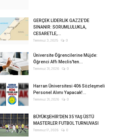
GERÇEK LİDERLİK GAZZE’DE
SINANIR: SORUMLULUKLA,
CESARETLE,...
Temmuz 3, 2025
0
Üniversite Öğrencilerine Müjde:
Öğrenci Affı Meclis'ten...
Temmuz 31, 2026
0
Harran Üniversitesi 406 Sözleşmeli
Personel Alımı Yapacak!...
Temmuz 31, 2026
0
BÜYÜKŞEHİR’DEN 35 YAŞ ÜSTÜ
MASTERLER FUTBOL TURNUVASI
Temmuz 17, 2026
0