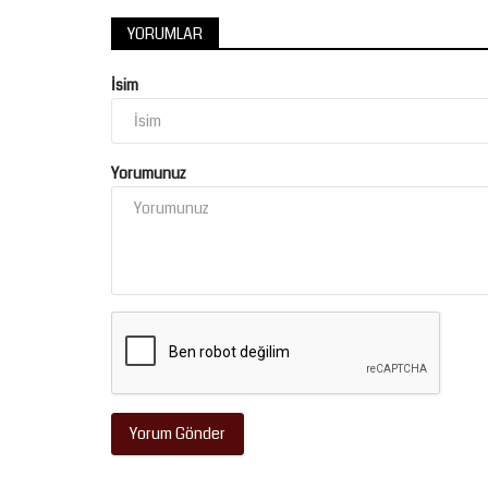
YORUMLAR
İsim
Yorumunuz
Yorum Gönder