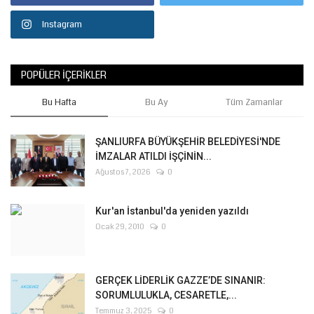
Instagram
POPÜLER İÇERIKLER
Bu Hafta
Bu Ay
Tüm Zamanlar
ŞANLIURFA BÜYÜKŞEHİR BELEDİYESİ'NDE
İMZALAR ATILDI İŞÇİNİN...
Ağustos 7, 2026
0
Kur'an İstanbul'da yeniden yazıldı
Ocak 29, 2010
0
GERÇEK LİDERLİK GAZZE’DE SINANIR:
SORUMLULUKLA, CESARETLE,...
Temmuz 3, 2025
0