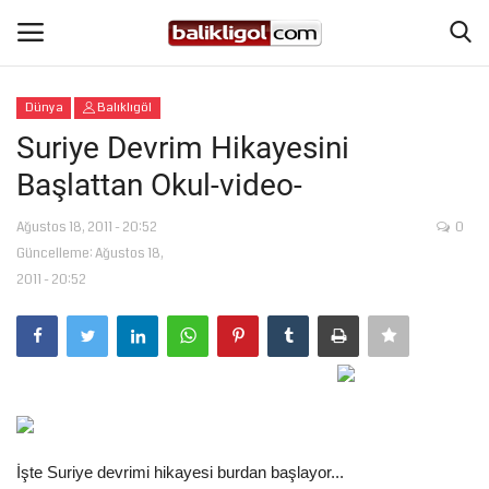
Dünya
Balıklıgöl
Giriş Yap
Kaydol
Suriye Devrim Hikayesini
Başlattan Okul-video-
Anasayfa
Ağustos 18, 2011 - 20:52
0
Köşe Yazıları
Güncelleme: Ağustos 18,
2011 - 20:52
Şanlıurfa
Eğitim
Magazin
Spor
İşte Suriye devrimi hikayesi burdan başlayor...