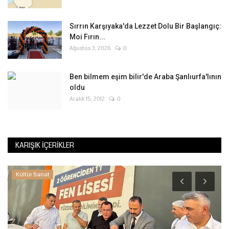
Sırrın Karşıyaka'da Lezzet Dolu Bir Başlangıç:
Moi Fırın...
Ağustos 3, 2026
0
Ben bilmem eşim bilir'de Araba Şanlıurfa'lının
oldu
Aralık 15, 2012
0
KARIŞIK İÇERIKLER
Kültür Sanat