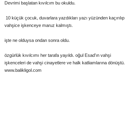
Devrimi başlatan kıvılcım bu okuldu.
Gündem
10 küçük çocuk, duvarlara yazdıkları yazı yüzünden kaçırılıp
Tekno Bilim
vahşice işkenceye maruz kalmıştı.
Ekonomi
işte ne olduysa ondan sonra oldu.
özgürlük kıvılcımı her tarafa yayıldı. oğul Esad’ın vahşi
Galeriler
işkenceleri de vahşi cinayetlere ve halk katliamlarına dönüştü.
www.balikligol.com
Siyaset
Künye
Yaşam
İletişim
Sağlık