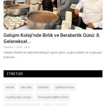
Gelişim Koleji’nde Birlik ve Beraberlik Günü: 8.
D
Geleneksel...
S
Temmuz 2, 2026
0
Te
Gelişim Koleji’nin gelenekselleşen aşure günü, yoğun katılım ve coşkuyla
Şa
kutlandı....
Ci
ETIKETLER
ulusal
alev aldı
bankası
şanlıurfa kaza
eyyübiyede yangın
Viranşehir Eğitim Gücü