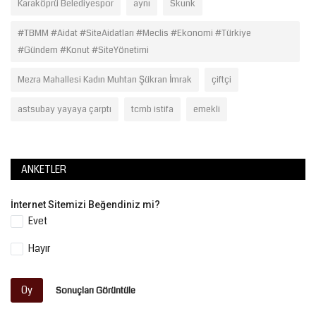
Karaköprü Belediyespor
aynı
Skunk
#TBMM #Aidat #SiteAidatları #Meclis #Ekonomi #Türkiye
#Gündem #Konut #SiteYönetimi
Mezra Mahallesi Kadın Muhtarı Şükran İmrak
çiftçi
astsubay yayaya çarptı
tcmb istifa
emekli
ANKETLER
İnternet Sitemizi Beğendiniz mi?
Evet
Hayır
Oy
Sonuçları Görüntüle