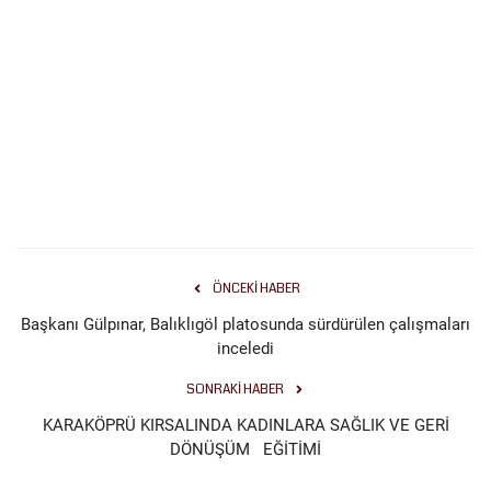
Kültür Sanat
ÖNCEKI HABER
Başkanı Gülpınar, Balıklıgöl platosunda sürdürülen çalışmaları
inceledi
SONRAKI HABER
KARAKÖPRÜ KIRSALINDA KADINLARA SAĞLIK VE GERİ
DÖNÜŞÜM EĞİTİMİ