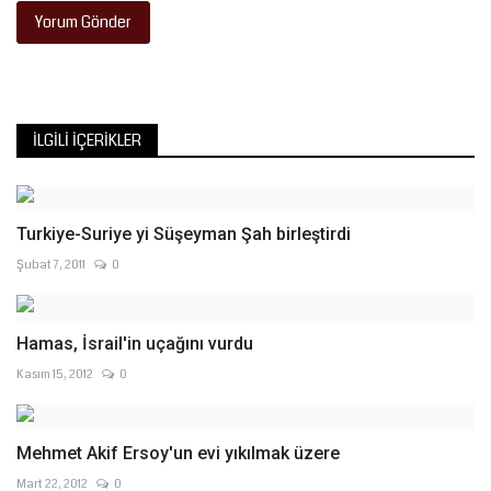
Yorum Gönder
İLGILI İÇERIKLER
Turkiye-Suriye yi Süşeyman Şah birleştirdi
Şubat 7, 2011
0
Hamas, İsrail'in uçağını vurdu
Kasım 15, 2012
0
Mehmet Akif Ersoy'un evi yıkılmak üzere
Mart 22, 2012
0