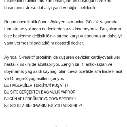
tüketenlerin dinlenmiş kan basınçlarının düştüğünü ve kan
basıncının strese daha iyi yanıt verdiğini belirlediler.
Gündem
Bunun önemli olduğunu söyleyen uzmanlar, Günlük yaşamda
Tekno Bilim
tüm strese yol açan nedenlerden uzaklaşamıyoruz. Bu çalışma
bize beslenme değişikliğinin strese karşı vücudumuzun daha iyi
Ekonomi
yanıt vermesini sağladığını gösterdi dediler.
Siyaset
Ayrıca, C-reaktif proteinini de düşüren cevizler kardiyovasküler
hastalık riskini de azaltabiliyor. Zengin bir lif, antioksidan ve
Galeriler
doymamış yağ asidi kaynağı olan ceviz özellikle alfa linoleik asit
ve Omega-3 yağ asitleri içeriyor.
Yaşam
BU HABERCİLER TÜRKİYEYİ KUŞATTI
BU SİTE GERÇEKTEN BAĞIMLILIK YAPIYOR
Künye
BUGÜN VE HERGÜN DOYA DOYA SPOROKU
BU SORULARIN CEVABINI BİLİYOR MUSUNUZ?
Sağlık
İletişim