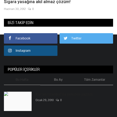
Sigara yasağına akıl almaz çözüm!
Haziran 30, 2012
0
BIZI TAKIP EDIN
Facebook
Twitter
Instagram
POPÜLER İÇERIKLER
Bu Hafta
Bu Ay
Tüm Zamanlar
Kur'an İstanbul'da yeniden yazıldı
Ocak 29, 2010
0