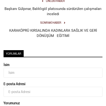
ÖNCEKI HABER
Başkanı Gülpınar, Balıklıgöl platosunda sürdürülen çalışmaları
Kültür Sanat
inceledi
SONRAKI HABER
KARAKÖPRÜ KIRSALINDA KADINLARA SAĞLIK VE GERİ
DÖNÜŞÜM EĞİTİMİ
YORUMLAR
İsim
E-posta Adresi
Yorumunuz