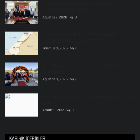
ŞANLIURFA BÜYÜKŞEHİR BELEDİYESİ'NDE
İMZALAR ATILDI İŞÇİNİN...
Ağustos 7, 2026
0
GERÇEK LİDERLİK GAZZE’DE SINANIR:
SORUMLULUKLA, CESARETLE,...
Temmuz 3, 2025
0
Sırrın Karşıyaka'da Lezzet Dolu Bir Başlangıç:
Moi Fırın...
Ağustos 3, 2026
0
Ben bilmem eşim bilir'de Araba Şanlıurfa'lının
oldu
Aralık 15, 2012
0
KARIŞIK İÇERIKLER