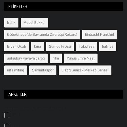
ETIKETLER
trafik
Mesut Bakkal
Göbeklitepe’de Bayramda Ziyaretçi Rekoru!
Eintracht Frankfurt
Bryan Okoh
kura
Sumud Filosu
Tokotaev
haliliye
astsubay yayaya çarptı
film
Yunus Emre Mest
urfa miting
Şanlıurfaspor
Elazığ Gençlik Merkezi Sahası
ANKETLER
İnternet Sitemizi Beğendiniz mi?
Evet
Hayır