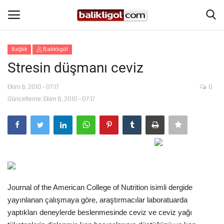
Sağlık
Balıklıgöl
Giriş Yap
Kaydol
Stresin düşmanı ceviz
Anasayfa
Ekim 8, 2010 - 07:17
0
Güncelleme: Ekim 8, 2010 - 07:17
Köşe Yazıları
Magazin
Şanlıurfa
Journal of the American College of Nutrition isimli dergide
Eğitim
yayınlanan çalışmaya göre, araştırmacılar laboratuarda
yaptıkları deneylerde beslenmesinde ceviz ve ceviz yağı
Spor