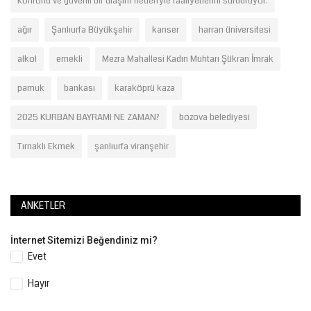
konforlu ve güvenli bir ulaşım hedefiyle faaliyetlerini sürdürüyor.
ağır
Şanlıurfa Büyükşehir
kanser
harran üniversitesi
alkol
emekli
Mezra Mahallesi Kadın Muhtarı Şükran İmrak
pamuk
bankası
karaköprü kaza
2025 KURBAN BAYRAMI NE ZAMAN?
bozova belediyesi
Tırnaklı Ekmek
şanlıurfa viranşehir
ANKETLER
İnternet Sitemizi Beğendiniz mi?
Evet
Hayır