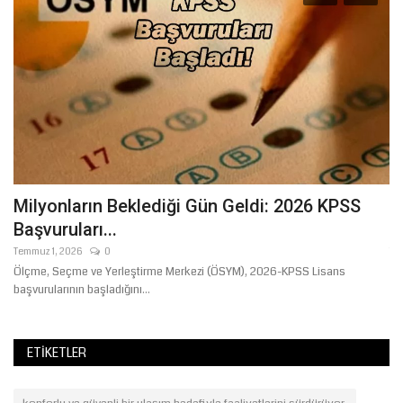
Milyonların Beklediği Gün Geldi: 2026 KPSS
B
Başvuruları...
Y
Temmuz 1, 2026
0
Te
Ölçme, Seçme ve Yerleştirme Merkezi (ÖSYM), 2026-KPSS Lisans
Şa
başvurularının başladığını...
mo
ETIKETLER