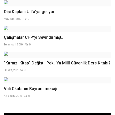
Dişi Kaplanı Urfa'ya geliyor
Mayıs 18, 2010
0
Çalışmalar CHP'yi Sevindirmiş!..
Temmuz 1, 2010
0
"Kırmızı Kitap" Değişti! Peki, Ya Millî Güvenlik Ders Kitabı?
Ocak 1, 2011
0
Vali Okutanın Bayram mesajı
Kasım 15, 2010
0