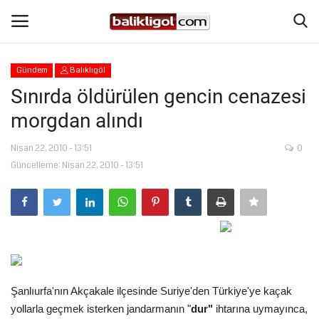
Gündem
Balıklıgöl
Giriş Yap
Kaydol
Sınırda öldürülen gencin cenazesi
morgdan alındı
Anasayfa
Nisan 22, 2010 - 13:51
0
Köşe Yazıları
Güncelleme: Nisan 22, 2010 - 13:51
Şanlıurfa
Eğitim
Magazin
Şanlıurfa'nın Akçakale ilçesinde Suriye'den Türkiye'ye kaçak
Spor
yollarla geçmek isterken jandarmanın "
dur"
ihtarına uymayınca,