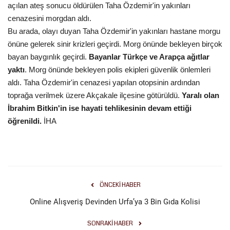
açılan ateş sonucu öldürülen Taha Özdemir'in yakınları
Gündem
cenazesini morgdan aldı.
Bu arada, olayı duyan Taha Özdemir'in yakınları hastane morgu
Tekno Bilim
önüne gelerek sinir krizleri geçirdi. Morg önünde bekleyen birçok
bayan baygınlık geçirdi.
Bayanlar Türkçe ve Arapça ağıtlar
Ekonomi
yaktı
. Morg önünde bekleyen polis ekipleri güvenlik önlemleri
aldı. Taha Özdemir'in cenazesi yapılan otopsinin ardından
Galeriler
toprağa verilmek üzere Akçakale ilçesine götürüldü.
Yaralı olan
İbrahim Bitkin'in ise hayati tehlikesinin devam ettiği
öğrenildi.
İHA
Siyaset
Künye
Yaşam
ÖNCEKI HABER
İletişim
Online Alışveriş Devinden Urfa’ya 3 Bin Gıda Kolisi
SONRAKI HABER
Sağlık