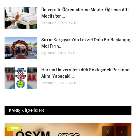
Üniversite Öğrencilerine Müjde: Öğrenci Affı
Meclis'ten...
Temmuz 31, 2026
0
Sırrın Karşıyaka'da Lezzet Dolu Bir Başlangıç:
Moi Fırın...
Ağustos 3, 2026
0
Harran Üniversitesi 406 Sözleşmeli Personel
Alımı Yapacak!...
Temmuz 31, 2026
0
KARIŞIK İÇERIKLER
Eğitim