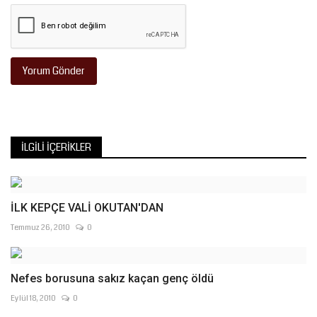
Yorum Gönder
İLGILI İÇERIKLER
İLK KEPÇE VALİ OKUTAN'DAN
Temmuz 26, 2010
0
Nefes borusuna sakız kaçan genç öldü
Eylül 18, 2010
0