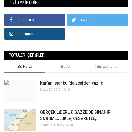
BIZI TAKIP EDIN
Facebook
Twitter
Instagram
POPÜLER İÇERIKLER
Bu Hafta
Bu Ay
Tüm Zamanlar
Kur'an İstanbul'da yeniden yazıldı
Ocak 29, 2010
0
GERÇEK LİDERLİK GAZZE’DE SINANIR:
SORUMLULUKLA, CESARETLE,...
Temmuz 3, 2025
0