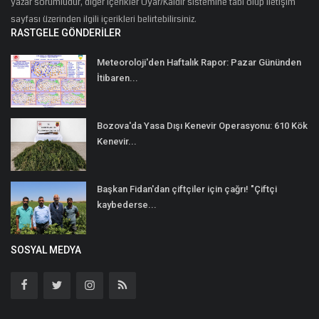
yazar sorumludur, diğer içerikler Uyar/Kaldır sistemine tabi olup iletişim
sayfası üzerinden ilgili içerikleri belirtebilirsiniz.
RASTGELE GÖNDERILER
Meteoroloji'den Haftalık Rapor: Pazar Gününden
İtibaren...
Bozova'da Yasa Dışı Kenevir Operasyonu: 610 Kök
Kenevir...
Başkan Fidan'dan çiftçiler için çağrı! "Çiftçi
kaybederse...
SOSYAL MEDYA