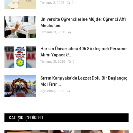
Temmuz 3, 2025
0
Üniversite Öğrencilerine Müjde: Öğrenci Affı
Meclis'ten...
Temmuz 31, 2026
0
Harran Üniversitesi 406 Sözleşmeli Personel
Alımı Yapacak!...
Temmuz 31, 2026
0
Sırrın Karşıyaka'da Lezzet Dolu Bir Başlangıç:
Moi Fırın...
Ağustos 3, 2026
0
KARIŞIK İÇERIKLER