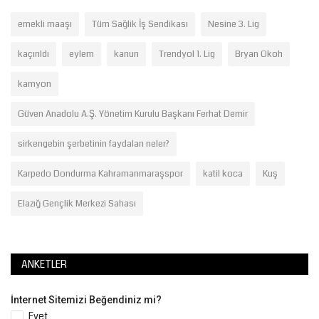
emekli maaşı
Tüm Sağlik İş Sendikası
Nesine 3. Lig
kaçırıldı
eylem
kanun
Trendyol 1. Lig
Bryan Okoh
kamyon
Güven Anadolu A.Ş. Yönetim Kurulu Başkanı Ferhat Demir
sirkengebin şerbetinin faydaları neler?
Karpedo Dondurma Kahramanmaraşspor
katil koca
Kuş
Elazığ Gençlik Merkezi Sahası
ANKETLER
İnternet Sitemizi Beğendiniz mi?
Evet