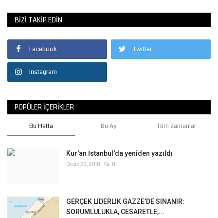
BIZI TAKIP EDIN
Facebook
Twitter
Instagram
POPÜLER İÇERIKLER
Bu Hafta
Bu Ay
Tüm Zamanlar
Kur'an İstanbul'da yeniden yazıldı
Ocak 29, 2010
0
GERÇEK LİDERLİK GAZZE’DE SINANIR:
SORUMLULUKLA, CESARETLE,...