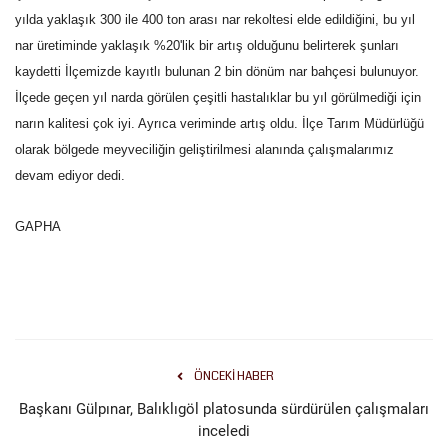
yılda yaklaşık 300 ile 400 ton arası nar rekoltesi elde edildiğini, bu yıl
Gündem
nar üretiminde yaklaşık %20'lik bir artış olduğunu belirterek şunları
kaydetti İlçemizde kayıtlı bulunan 2 bin dönüm nar bahçesi bulunuyor.
Tekno Bilim
İlçede geçen yıl narda görülen çeşitli hastalıklar bu yıl görülmediği için
narın kalitesi çok iyi. Ayrıca veriminde artış oldu. İlçe Tarım Müdürlüğü
Ekonomi
olarak bölgede meyveciliğin geliştirilmesi alanında çalışmalarımız
devam ediyor dedi.
Siyaset
GAPHA
Galeriler
Yaşam
Künye
ÖNCEKI HABER
Sağlık
Başkanı Gülpınar, Balıklıgöl platosunda sürdürülen çalışmaları
inceledi
İletişim