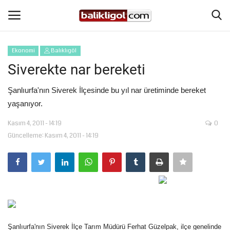
Ekonomi
Balıklıgöl
Giriş Yap
Kaydol
Siverekte nar bereketi
Anasayfa
Şanlıurfa'nın Siverek İlçesinde bu yıl nar üretiminde bereket
yaşanıyor.
Köşe Yazıları
Kasım 4, 2011 - 14:19
0
Güncelleme: Kasım 4, 2011 - 14:19
Magazin
Şanlıurfa
Eğitim
Spor
Şanlıurfa'nın Siverek İlçe Tarım Müdürü Ferhat Güzelpak, ilçe genelinde