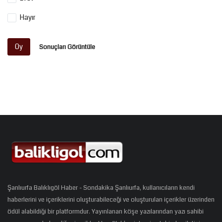
Hayır
Oy
Sonuçları Görüntüle
Şanlıurfa Balıklıgöl Haber - Sondakika Şanlıurfa, kullanıcıların kendi
haberlerini ve içeriklerini oluşturabileceği ve oluşturulan içerikler üzerinden
ödül alabildiği bir platformdur. Yayınlanan köşe yazılarından yazı sahibi