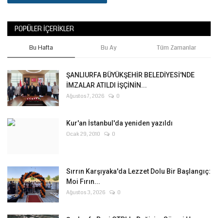
POPÜLER İÇERIKLER
Bu Hafta
Bu Ay
Tüm Zamanlar
ŞANLIURFA BÜYÜKŞEHİR BELEDİYESİ'NDE
İMZALAR ATILDI İŞÇİNİN...
Ağustos 7, 2026
0
Kur'an İstanbul'da yeniden yazıldı
Ocak 29, 2010
0
Sırrın Karşıyaka'da Lezzet Dolu Bir Başlangıç:
Moi Fırın...
Ağustos 3, 2026
0