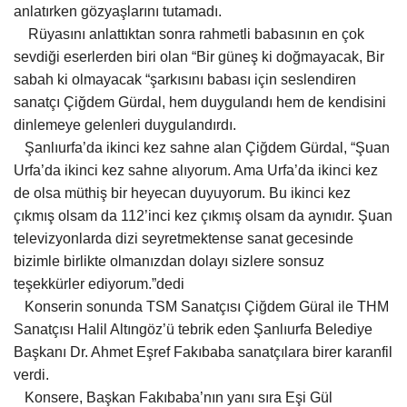
anlatırken gözyaşlarını tutamadı.
Rüyasını anlattıktan sonra rahmetli babasının en çok
Kültür Sanat
sevdiği eserlerden biri olan “Bir güneş ki doğmayacak, Bir
sabah ki olmayacak “şarkısını babası için seslendiren
sanatçı Çiğdem Gürdal, hem duygulandı hem de kendisini
dinlemeye gelenleri duygulandırdı.
Şanlıurfa’da ikinci kez sahne alan Çiğdem Gürdal, “Şuan
Urfa’da ikinci kez sahne alıyorum. Ama Urfa’da ikinci kez
de olsa müthiş bir heyecan duyuyorum. Bu ikinci kez
çıkmış olsam da 112’inci kez çıkmış olsam da aynıdır. Şuan
televizyonlarda dizi seyretmektense sanat gecesinde
bizimle birlikte olmanızdan dolayı sizlere sonsuz
teşekkürler ediyorum.”dedi
Konserin sonunda TSM Sanatçısı Çiğdem Güral ile THM
Sanatçısı Halil Altıngöz’ü tebrik eden Şanlıurfa Belediye
Başkanı Dr. Ahmet Eşref Fakıbaba sanatçılara birer karanfil
verdi.
Konsere, Başkan Fakıbaba’nın yanı sıra Eşi Gül