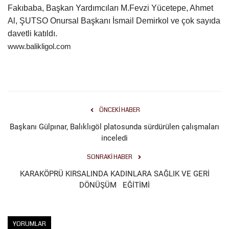
Fakıbaba, Başkan Yardımcıları M.Fevzi Yücetepe, Ahmet
Al, ŞUTSO Onursal Başkanı İsmail Demirkol ve çok sayıda
davetli katıldı.
www.balikligol.com
ÖNCEKI HABER
Başkanı Gülpınar, Balıklıgöl platosunda sürdürülen çalışmaları
inceledi
SONRAKI HABER
KARAKÖPRÜ KIRSALINDA KADINLARA SAĞLIK VE GERİ
DÖNÜŞÜM EĞİTİMİ
YORUMLAR