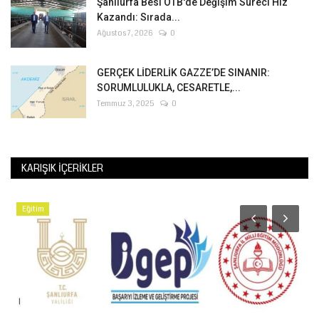
Şanlıurfa Besi OTB'de Değişim Süreci Hız
Kazandı: Sırada...
Ağustos 7, 2026
0
GERÇEK LİDERLİK GAZZE’DE SINANIR:
SORUMLULUKLA, CESARETLE,...
Temmuz 3, 2025
0
KARIŞIK İÇERIKLER
Eğitim