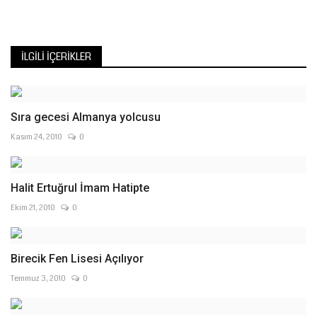
İLGILI İÇERIKLER
Sıra gecesi Almanya yolcusu
Kasım 24, 2010
0
Halit Ertuğrul İmam Hatipte
Ekim 21, 2010
0
Birecik Fen Lisesi Açılıyor
Temmuz 3, 2010
0