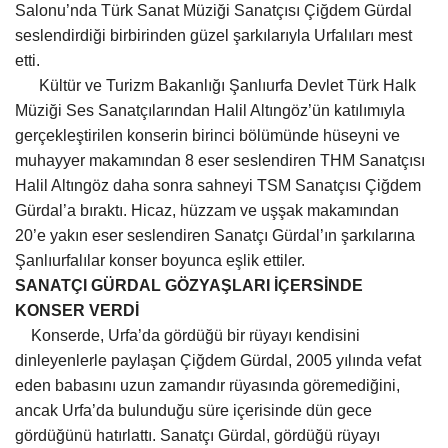
Salonu’nda Türk Sanat Müziği Sanatçısı Çiğdem Gürdal
Gündem
seslendirdiği birbirinden güzel şarkılarıyla Urfalıları mest
etti.
Tekno Bilim
Kültür ve Turizm Bakanlığı Şanlıurfa Devlet Türk Halk
Müziği
Ses Sanatçılarından Halil Altıngöz’ün katılımıyla
Ekonomi
gerçekleştirilen konserin birinci bölümünde hüseyni ve
muhayyer makamından 8 eser seslendiren THM Sanatçısı
Galeriler
Halil Altıngöz daha sonra sahneyi TSM Sanatçısı Çiğdem
Gürdal’a bıraktı. Hicaz, hüzzam ve uşşak makamından
20’e yakın eser seslendiren Sanatçı Gürdal’ın şarkılarına
Siyaset
Şanlıurfalılar konser boyunca eşlik ettiler.
SANATÇI GÜRDAL GÖZYAŞLARI İÇERSİNDE
Künye
KONSER VERDİ
Konserde, Urfa’da gördüğü bir rüyayı kendisini
Yaşam
dinleyenlerle paylaşan Çiğdem Gürdal, 2005 yılında vefat
eden babasını uzun zamandır rüyasında göremediğini,
İletişim
ancak Urfa’da bulunduğu süre içerisinde dün gece
gördüğünü hatırlattı. Sanatçı Gürdal, gördüğü rüyayı
Sağlık