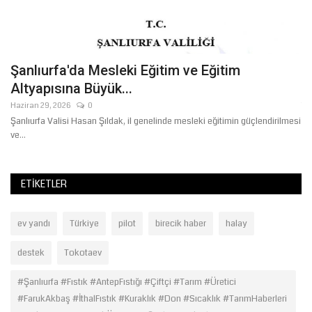
Şanlıurfa'da Mesleki Eğitim ve Eğitim
B
Altyapısına Büyük...
T
Haziran 29, 2026
0
Te
Şanlıurfa Valisi Hasan Şıldak, il genelinde mesleki eğitimin güçlendirilmesi
ve...
ETIKETLER
ev yandı
Türkiye
pilot
birecik haber
halay
destek
Tokotaev
#Şanlıurfa #Fıstık #AntepFıstığı #Çiftçi #Tarım #Üretici
#FarukAkbaş #İthalFıstık #Kuraklık #Don #Sıcaklık #TarımHaberleri