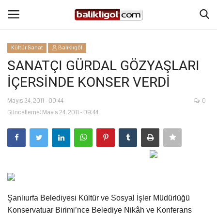
Kültür Sanat
Balıklıgöl
Giriş Yap
Kaydol
SANATÇI GÜRDAL GÖZYAŞLARI
İÇERSİNDE KONSER VERDİ
Anasayfa
Mayıs 24, 2011 - 09:44
0
Köşe Yazıları
Güncelleme: Mayıs 24, 2011 - 09:44
Şanlıurfa
Eğitim
Magazin
Şanlıurfa Belediyesi Kültür ve Sosyal İşler Müdürlüğü
Spor
Konservatuar Birimi’nce Belediye Nikâh ve Konferans