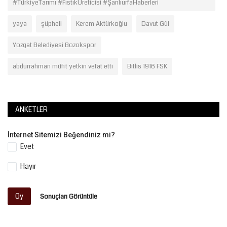
#TürkiyeTarımı #FıstıkÜreticisi #ŞanlıurfaHaberleri
yaya
şüpheli
Kerem Aktürkoğlu
Davut Gül
Yozgat Belediyesi Bozokspor
abdurrahman müfit yetkin vefat etti
Bitlis 1916 FSK
ANKETLER
İnternet Sitemizi Beğendiniz mi?
Evet
Hayır
Oy
Sonuçları Görüntüle