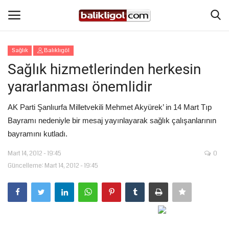
Sağlık
Balıklıgöl
Giriş Yap
Kaydol
Sağlık hizmetlerinden herkesin
yararlanması önemlidir
Anasayfa
AK Parti Şanlıurfa Milletvekili Mehmet Akyürek’ in 14 Mart Tıp
Köşe Yazıları
Bayramı nedeniyle bir mesaj yayınlayarak sağlık çalışanlarının
bayramını kutladı.
Magazin
Mart 14, 2012 - 19:45
0
Güncelleme: Mart 14, 2012 - 19:45
Şanlıurfa
Eğitim
Spor