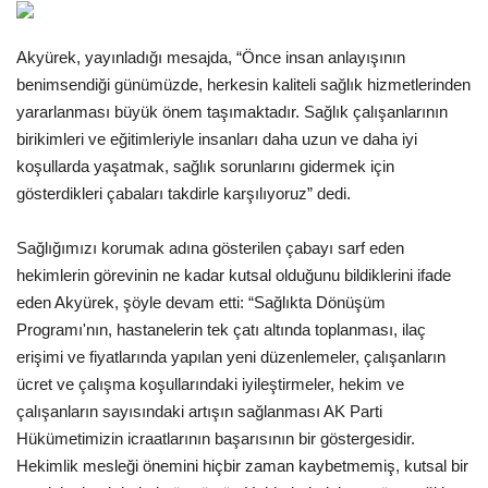
Gündem
Akyürek, yayınladığı mesajda, “Önce insan anlayışının
benimsendiği günümüzde, herkesin kaliteli sağlık hizmetlerinden
Tekno Bilim
yararlanması büyük önem taşımaktadır. Sağlık çalışanlarının
birikimleri ve eğitimleriyle insanları daha uzun ve daha iyi
Ekonomi
koşullarda yaşatmak, sağlık sorunlarını gidermek için
gösterdikleri çabaları takdirle karşılıyoruz” dedi.
Siyaset
Sağlığımızı korumak adına gösterilen çabayı sarf eden
Galeriler
hekimlerin görevinin ne kadar kutsal olduğunu bildiklerini ifade
eden Akyürek, şöyle devam etti: “Sağlıkta Dönüşüm
Yaşam
Programı'nın, hastanelerin tek çatı altında toplanması, ilaç
erişimi ve fiyatlarında yapılan yeni düzenlemeler, çalışanların
Künye
ücret ve çalışma koşullarındaki iyileştirmeler, hekim ve
çalışanların sayısındaki artışın sağlanması AK Parti
Sağlık
Hükümetimizin icraatlarının başarısının bir göstergesidir.
Hekimlik mesleği önemini hiçbir zaman kaybetmemiş, kutsal bir
İletişim