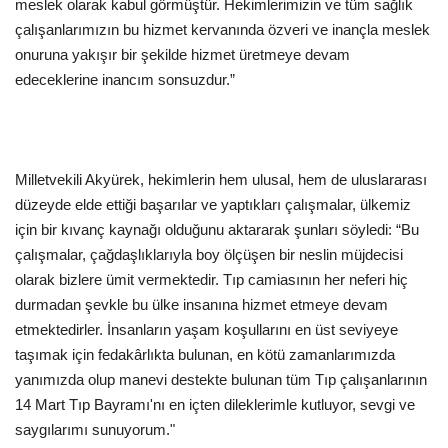
meslek olarak kabul görmüştür. Hekimlerimizin ve tüm sağlık
çalışanlarımızın bu hizmet kervanında özveri ve inançla meslek
Kültür Sanat
onuruna yakışır bir şekilde hizmet üretmeye devam
edeceklerine inancım sonsuzdur.”
Milletvekili Akyürek, hekimlerin hem ulusal, hem de uluslararası
düzeyde elde ettiği başarılar ve yaptıkları çalışmalar, ülkemiz
için bir kıvanç kaynağı olduğunu aktararak şunları söyledi: “Bu
çalışmalar, çağdaşlıklarıyla boy ölçüşen bir neslin müjdecisi
olarak bizlere ümit vermektedir. Tıp camiasının her neferi hiç
durmadan şevkle bu ülke insanına hizmet etmeye devam
etmektedirler. İnsanların yaşam koşullarını en üst seviyeye
taşımak için fedakârlıkta bulunan, en kötü zamanlarımızda
yanımızda olup manevi destekte bulunan tüm Tıp çalışanlarının
14 Mart Tıp Bayramı'nı en içten dileklerimle kutluyor, sevgi ve
saygılarımı sunuyorum."