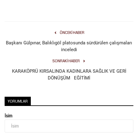
ÖNCEKI HABER
Başkanı Gülpınar, Balıklıgöl platosunda sürdürülen çalışmaları
inceledi
SONRAKI HABER
KARAKÖPRÜ KIRSALINDA KADINLARA SAĞLIK VE GERİ
DÖNÜŞÜM EĞİTİMİ
YORUMLAR
İsim