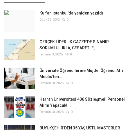
Kur'an İstanbul'da yeniden yazıldı
Ocak 29, 2010
0
GERÇEK LİDERLİK GAZZE’DE SINANIR:
SORUMLULUKLA, CESARETLE,...
Temmuz 3, 2025
0
Üniversite Öğrencilerine Müjde: Öğrenci Affı
Meclis'ten...
Temmuz 31, 2026
0
Harran Üniversitesi 406 Sözleşmeli Personel
Alımı Yapacak!...
Temmuz 31, 2026
0
BÜYÜKŞEHİR’DEN 35 YAŞ ÜSTÜ MASTERLER