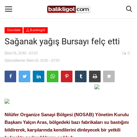
Gündem
Balıklıgöl
Giriş Yap
Kaydol
Sağanak yağış Bursayı felç etti
Anasayfa
Ekim 15, 2010 - 07:01
0
Güncelleme: Ekim 15, 2010 - 07:01
Köşe Yazıları
Magazin
Şanlıurfa
Nilüfer Organize Sanayi Bölgesi (NOSAB) Yönetim Kurulu
Eğitim
Başkanı Yalçın Aras, bölgedeki bazı fabrikaları su bastığını
bildirerek, karşılarında kendilerini dinleyecek bir yetkili
Spor