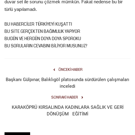
duvar set ile sorunu çözmek mümkün. Fakat nedense bu bir
türlü yapılamadı.
BU HABERCİLER TÜRKİYEYİ KUŞATTI
BU SİTE GERÇEKTEN BAĞIMLILIK YAPIYOR
BUGÜN VE HERGÜN DOYA DOYA SPOROKU
BU SORULARIN CEVABINI BİLİYOR MUSUNUZ?
ÖNCEKI HABER
Başkanı Gülpınar, Balıklıgöl platosunda sürdürülen çalışmaları
inceledi
SONRAKI HABER
KARAKÖPRÜ KIRSALINDA KADINLARA SAĞLIK VE GERİ
DÖNÜŞÜM EĞİTİMİ