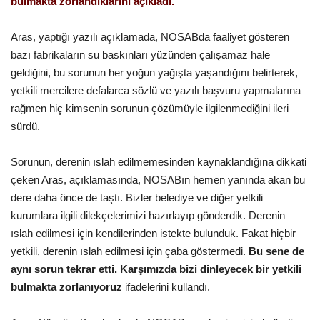
bulmakta zorlandıklarını açıkladı.
Gündem
Aras, yaptığı yazılı açıklamada, NOSABda faaliyet gösteren
bazı fabrikaların su baskınları yüzünden çalışamaz hale
Tekno Bilim
geldiğini, bu sorunun her yoğun yağışta yaşandığını belirterek,
yetkili mercilere defalarca sözlü ve yazılı başvuru yapmalarına
Ekonomi
rağmen hiç kimsenin sorunun çözümüyle ilgilenmediğini ileri
sürdü.
Siyaset
Sorunun, derenin ıslah edilmemesinden kaynaklandığına dikkati
Galeriler
çeken Aras, açıklamasında, NOSABın hemen yanında akan bu
dere daha önce de taştı. Bizler belediye ve diğer yetkili
Yaşam
kurumlara ilgili dilekçelerimizi hazırlayıp gönderdik. Derenin
ıslah edilmesi için kendilerinden istekte bulunduk. Fakat hiçbir
Künye
yetkili, derenin ıslah edilmesi için çaba göstermedi.
Bu sene de
aynı sorun tekrar etti. Karşımızda bizi dinleyecek bir yetkili
Sağlık
bulmakta zorlanıyoruz
ifadelerini kullandı.
İletişim