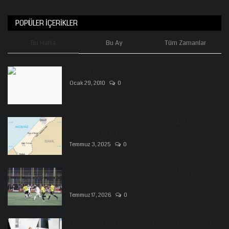
POPÜLER İÇERIKLER
Bu Hafta
Bu Ay
Tüm Zamanlar
Kur'an İstanbul'da yeniden yazıldı
Ocak 29, 2010
0
GERÇEK LİDERLİK GAZZE’DE SINANIR:
SORUMLULUKLA, CESARETLE,...
Temmuz 3, 2025
0
BÜYÜKŞEHİR’DEN 35 YAŞ ÜSTÜ MASTERLER
FUTBOL TURNUVASI
Temmuz 17, 2026
0
Üniversite Öğrencilerine Müjde: Öğrenci Affı